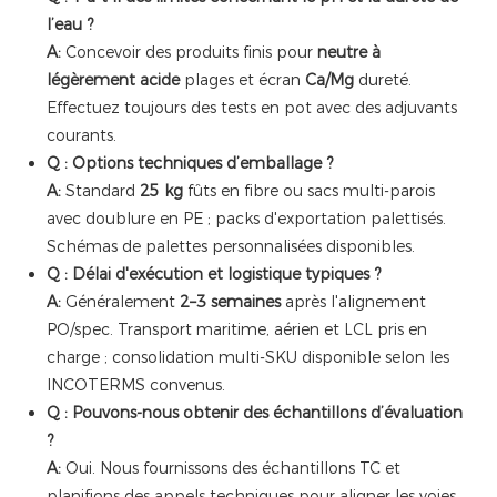
l’eau ?
A:
Concevoir des produits finis pour
neutre à
légèrement acide
plages et écran
Ca/Mg
dureté.
Effectuez toujours des tests en pot avec des adjuvants
courants.
Q : Options techniques d’emballage ?
A:
Standard
25 kg
fûts en fibre ou sacs multi-parois
avec doublure en PE ; packs d'exportation palettisés.
Schémas de palettes personnalisées disponibles.
Q : Délai d'exécution et logistique typiques ?
A:
Généralement
2–3 semaines
après l'alignement
PO/spec. Transport maritime, aérien et LCL pris en
charge ; consolidation multi-SKU disponible selon les
INCOTERMS convenus.
Q : Pouvons-nous obtenir des échantillons d’évaluation
?
A:
Oui. Nous fournissons des échantillons TC et
planifions des appels techniques pour aligner les voies