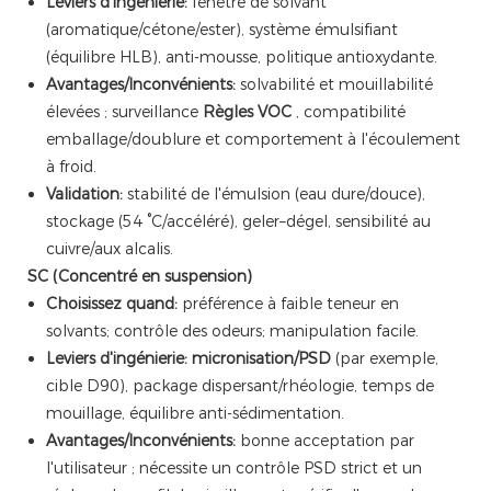
Leviers d'ingénierie:
fenêtre de solvant
(aromatique/cétone/ester), système émulsifiant
(équilibre HLB), anti-mousse, politique antioxydante.
Avantages/Inconvénients:
solvabilité et mouillabilité
élevées ; surveillance
Règles VOC
, compatibilité
emballage/doublure et comportement à l'écoulement
à froid.
Validation:
stabilité de l'émulsion (eau dure/douce),
stockage (54 °C/accéléré), geler–dégel, sensibilité au
cuivre/aux alcalis.
SC (Concentré en suspension)
Choisissez quand:
préférence à faible teneur en
solvants; contrôle des odeurs; manipulation facile.
Leviers d'ingénierie:
micronisation/PSD
(par exemple,
cible D90), package dispersant/rhéologie, temps de
mouillage, équilibre anti-sédimentation.
Avantages/Inconvénients:
bonne acceptation par
l'utilisateur ; nécessite un contrôle PSD strict et un