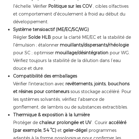
l'échelle. Vérifier
Politique sur les COV
, cibles olfactives
et comportement d'écoulement à froid au début du
développement.
Système tensioactif (ME/EC/SC/WG)
Régler
Solde HLB
pour la clarté ME/EC et la stabilité de
l'émulsion ; étalonner
mouillants/dispersants/rhéologie
pour SC ; optimiser
mouillage/désintégration
pour WG.
Vérifiez toujours la stabilité de la dilution dans l’eau
douce et dure.
Compatibilité des emballages
Vérifier l'interaction avec
revêtements, joints, bouchons
et résines pour conteneurs
sous stockage accéléré. Pour
les systèmes solvantés, vérifiez l'absence de
gonflement, de lambris ou de substances extractibles.
Thermique & exposition à la lumière
Protéger de
chaleur prolongée et UV
. Courir
accéléré
(par exemple, 54 °C)
et
geler–dégel
programmes
adaptés à la forme posologique pour confirmer les