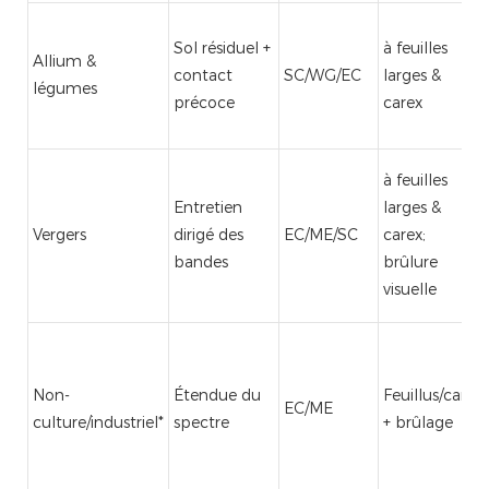
Sol résiduel +
à feuilles
Allium &
contact
SC/WG/EC
larges &
légumes
précoce
carex
à feuilles
Entretien
larges &
Vergers
dirigé des
EC/ME/SC
carex;
bandes
brûlure
visuelle
Non-
Étendue du
Feuillus/carex
EC/ME
culture/industriel*
spectre
+ brûlage