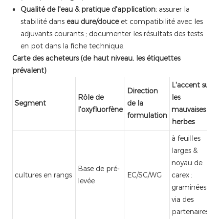
Qualité de l'eau & pratique d'application:
assurer la
stabilité dans
eau dure/douce
et compatibilité avec les
adjuvants courants ; documenter les résultats des tests
en pot dans la fiche technique.
Carte des acheteurs (de haut niveau, les étiquettes
prévalent)
L'accent sur
Direction
Rôle de
les
Segment
de la
l'oxyfluorfène
mauvaises
formulation
herbes
à feuilles
larges &
noyau de
Base de pré-
cultures en rangs
EC/SC/WG
carex ;
levée
graminées
via des
partenaires