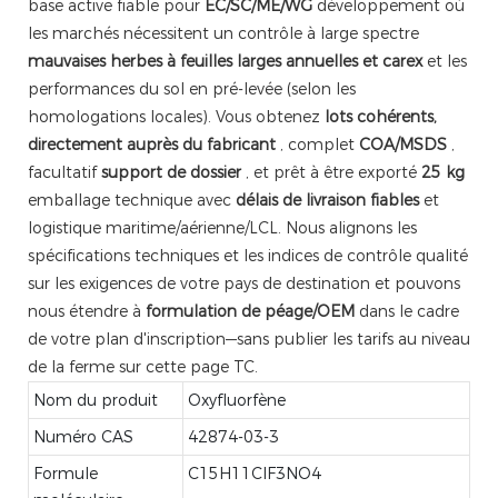
base active fiable pour
EC/SC/ME/WG
développement où
les marchés nécessitent un contrôle à large spectre
mauvaises herbes à feuilles larges annuelles et carex
et les
performances du sol en pré-levée (selon les
homologations locales). Vous obtenez
lots cohérents,
directement auprès du fabricant
, complet
COA/MSDS
,
facultatif
support de dossier
, et prêt à être exporté
25 kg
emballage technique avec
délais de livraison fiables
et
logistique maritime/aérienne/LCL. Nous alignons les
spécifications techniques et les indices de contrôle qualité
sur les exigences de votre pays de destination et pouvons
nous étendre à
formulation de péage/OEM
dans le cadre
de votre plan d'inscription—sans publier les tarifs au niveau
de la ferme sur cette page TC.
Nom du produit
Oxyfluorfène
Numéro CAS
42874-03-3
Formule
C15H11ClF3NO4