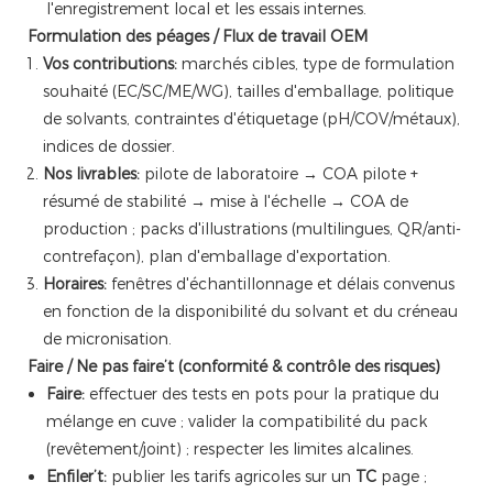
l'enregistrement local et les essais internes.
Formulation des péages / Flux de travail OEM
Vos contributions:
marchés cibles, type de formulation
souhaité (EC/SC/ME/WG), tailles d'emballage, politique
de solvants, contraintes d'étiquetage (pH/COV/métaux),
indices de dossier.
Nos livrables:
pilote de laboratoire → COA pilote +
résumé de stabilité → mise à l'échelle → COA de
production ; packs d'illustrations (multilingues, QR/anti-
contrefaçon), plan d'emballage d'exportation.
Horaires:
fenêtres d'échantillonnage et délais convenus
en fonction de la disponibilité du solvant et du créneau
de micronisation.
Faire / Ne pas faire’t (conformité & contrôle des risques)
Faire:
effectuer des tests en pots pour la pratique du
mélange en cuve ; valider la compatibilité du pack
(revêtement/joint) ; respecter les limites alcalines.
Enfiler’t:
publier les tarifs agricoles sur un
TC
page ;