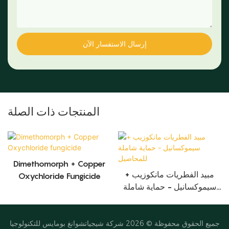
إرسال الاستفسار الآن
المنتجات ذات الصلة
Dimethomorph + Copper
مبيد الفطريات مانكوزيب +
Oxychloride Fungicide
سيموكسانيل - حماية شاملة
للمحاصيل
جميع الحقوق محفوظة © 2026
شركة شيجياتشوانغ بومايس للتكنولوجيا