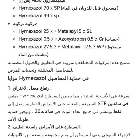
هيميكسازول 30% إس إل
Hymexazol 70 ٪ SP (مسحوق قابل للذوبان في الماء)
Hymexazol 99 ٪ sp
تركيبة تركيبة:
Hymexazol 25 ٪ + Metalaxyl 5 ٪ SL
Hymexazol 0.5 ٪ + Azoxystrobin 0.5 ٪ Gr (حبيبات)
Hymexazol 27.5 ٪ + Metalaxyl 17.5 ٪ WP (مسحوق
مشتت من الماء)
تسمح هذه التركيبات المختلفة بالمرونة في التطبيق والحلول المصممة
للمحاصيل المختلفة وتحديات المرض.
مزايا Hymexazol في حماية المحاصيل
1. ارتفاع معدل الاختراق:
يمتص Hymexazol بسرعة في الأنسجة النباتية ، مما يضمن السيطرة
STE في ساعتين
السريعة والفعالة على الأمراض الفطرية. يصل إلى
فقط
وينتشر في جميع أنحاء النبات في
ساعات20
، وتوفير حماية
طويلة الأمد.
2. السيطرة على الأمراض واسعة الطيف:
الإجراء المنهجي يعني أنه يمكن أن يمنع مجموعة واسعة من
الالتهابات