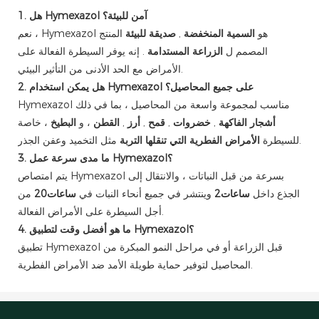
1. هل Hymexazol آمن للبيئة؟
نعم ، Hymexazol هو
السمية المنخفضة
,
صديقة للبيئة
المنتج
المصمم ل
الزراعة المستدامة
. إنه يوفر السيطرة الفعالة على
الأمراض مع الحد الأدنى من التأثير البيئي.
2. هل يمكن استخدام Hymexazol على جميع المحاصيل؟
Hymexazol مناسب لمجموعة واسعة من المحاصيل ، بما في ذلك
أشجار الفاكهة
,
خضروات
,
قمح
,
أرز
,
القطن
، و
البطيخ
، خاصة
مثل التخميد وعفن الجذر.
للسيطرة
الأمراض الفطرية التي تنقلها التربة
3. ما مدى سرعة عمل Hymexazol؟
يتم امتصاص Hymexazol بسرعة من قبل النباتات ، والانتقال إلى
الجذع داخل
ساعات2
وينتشر في جميع أنحاء النبات في
ساعات20
من
أجل السيطرة على الأمراض الفعالة.
4. ما هو أفضل وقت لتطبيق Hymexazol؟
تطبيق Hymexazol قبل الزراعة أو في مراحل النمو المبكرة من
المحاصيل لتوفير حماية طويلة الأمد ضد الأمراض الفطرية.