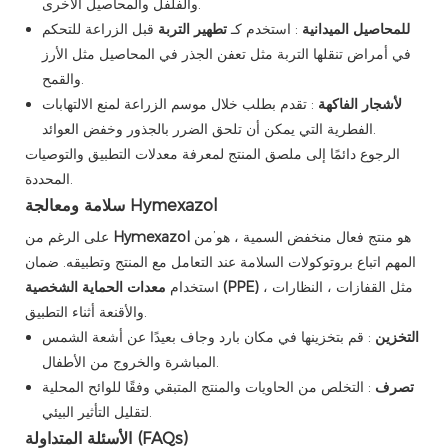
والفلفل والمحاصيل الأخرى.
للمحاصيل الميدانية
: استخدم كـ
تطهير التربة
قبل الزراعة للتحكم
في أمراض تنقلها التربة مثل تعفن الجذر في المحاصيل مثل الأرز
والقمح.
لأشجار الفاكهة
: تقدم بطلب خلال موسم الزراعة لمنع الالتهابات
الفطرية التي يمكن أن تلحق الضرر بالجذور وخفض العوائد.
الرجوع دائمًا إلى ملصق المنتج لمعرفة معدلات التطبيق والتوصيات
المحددة.
سلامة ومعالجة Hymexazol
هو منتج فعال منخفض السمية ، هو’من
Hymexazol
على الرغم من
المهم اتباع بروتوكولات السلامة عند التعامل مع المنتج وتطبيقه. ضمان
مثل القفازات ، النظارات ،
معدات الحماية الشخصية (PPE)
استخدام
والأقنعة أثناء التطبيق.
التخزين
: قم بتخزينها في مكان بارد وجاف بعيدًا عن أشعة الشمس
المباشرة والخروج من الأطفال.
تصرف
: التخلص من الحاويات والمنتج المتبقي وفقًا للوائح المحلية
لتقليل التأثير البيئي.
الأسئلة المتداولة (FAQs)