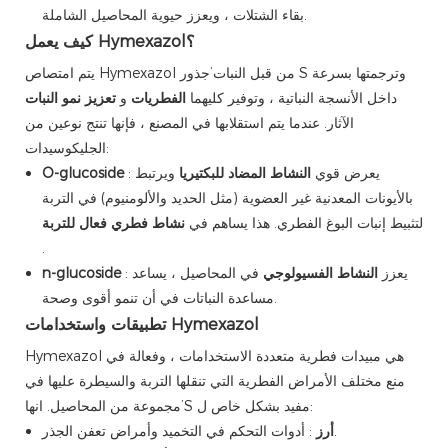
بقاء الشتلات ، ويعزز حيوية المحاصيل الشاملة.
كيف يعمل Hymexazol؟
يتم امتصاص Hymexazol من قبل النبات’جذور S وترجمتها بسرعة
داخل الأنسجة النباتية ، وتوفير كليهما
الفطريات
و
تعزيز نمو النبات
الآثار. عندما يتم استقلابها في المصنع ، فإنها تنتج نوعين من
الجليكوسيدات:
: يعرض قوي
النشاط المضاد للبكتيريا
ويرتبط
O-glucoside
بالأيونات المعدنية غير العضوية (مثل الحديد والألومنيوم) في التربة
لتثبيط إنبات البوغ الفطري. هذا يساهم في
نشاط فطري فعال للتربة
.
: يعزز
النشاط الفسيولوجي
في المحاصيل ، يساعد
n-glucoside
مساعدة النباتات في أن تنمو أقوى وصحة.
تطبيقات واستخدامات Hymexazol
Hymexazol هي مبيدات فطرية متعددة الاستخدامات ، وفعالة في
منع مختلف الأمراض الفطرية التي تنقلها التربة والسيطرة عليها في
مجموعة من المحاصيل. انها’S مفيد بشكل خاص ل:
: أدوات التحكم في التخميد وأمراض تعفن الجذر.
أرز