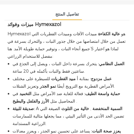
تفاصيل المنتج
ميزات وفوائد Hymexazol
Hymexazol هو
عالية الكفاءة
مبيدات الآفات ومبيدات الفطريات التي
تعمل من خلال امتصاصها من خلال جذور النبات ، والتحرك بسرعة في
جميع أنحاء النبات ، وتوفير حماية طويلة الأمد. هنا’S لماذا هو’اختيار
مفضل للاستخدام الزراعي:
العمل النظامي:
يتحرك بسرعة داخل النبات ، ويصل إلى الجذع في
ساعتين فقط والنبات بأكمله في 20 ساعة.
عمل مزدوج:
بمثابة أ
مبيد الفطريات
للسيطرة على مختلف
وتعزيز الشتلات.
الأمراض الفطرية مع الترويج أيضًا
نمو الجذر
حماية واسعة الطيف:
فعالة للغاية ضد الأمراض مثل
التخميد
في
.
الأرز والفلفل والبطيخ
المحاصيل مثل
السمية المنخفضة
,
خالية من التلوث
الصيغة التي
A
صديقة للبيئة:
تضمن الحد الأدنى من التأثير البيئي ، مما يجعلها مثالية للممارسات
الزراعية المستدامة.
يعزز صحة النبات:
يساعد على تحسين نمو الجذر ، ويعزز معدلات