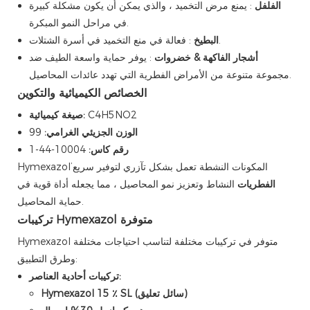
الفلفل
: يمنع مرض التخميد ، والذي يمكن أن يكون مشكلة كبيرة
في مراحل النمو المبكرة.
: فعالة في منع التخميد في أسرة الشتلات.
البطيخ
أشجار الفاكهة & خضروات
: يوفر حماية واسعة الطيف ضد
مجموعة متنوعة من الأمراض الفطرية التي تهدد عائدات المحاصيل.
الخصائص الكيميائية والتكوين
C4H5NO2
صيغة كيميائية:
الوزن الجزيئي الغرامي:
99
رقم كاس:
10004-44-1
Hymexazol’المكونات النشطة تعمل بشكل تآزري لتوفير سريع
الفطريات
النشاط وتعزيز نمو المحاصيل ، مما يجعله أداة قوية في
حماية المحاصيل.
تركيبات Hymexazol متوفرة
Hymexazol متوفر في تركيبات مختلفة لتناسب احتياجات مختلفة
وطرق التطبيق:
تركيبات أحادية العناصر:
Hymexazol 15 ٪ SL (سائل تعليق)