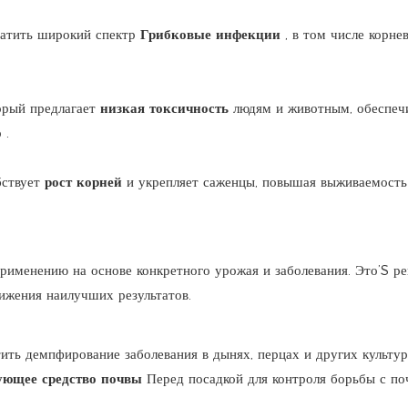
вратить широкий спектр
Грибковые инфекции
, в том числе корн
орый предлагает
низкая токсичность
людям и животным, обеспеч
о
.
бствует
рост корней
и укрепляет саженцы, повышая выживаемость 
рименению на основе конкретного урожая и заболевания. Это’S ре
тижения наилучших результатов.
тить демпфирование заболевания в дынях, перцах и других культур
ующее средство почвы
Перед посадкой для контроля борьбы с почв