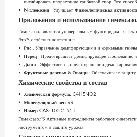
ингибировать прорастание грибковой спор. Это спосо
N-глюкозид
: Улучшает
Физиологическая активнос
Приложения и использование гимексазо
Гимексазол является универсальным фунгицидом, эффект
Это’S особенно полезен для:
Рис
: Управление демпфирующими и корневыми гниль
Перец
: Предотвращает демпфирующее заболевание, ч
Дыни
: Эффективен в предотвращении демпфирования 
Фруктовые деревья & Овощи
: Обеспечивает защиту
Химические свойства и состав
Химическая формула:
C4H5NO2
Молекулярный вес:
99
Номер CAS:
10004-44-1
Гимексазол’S Активные ингредиенты работают синергети
инструментом в защите урожая.
Составы гимексазола доступны