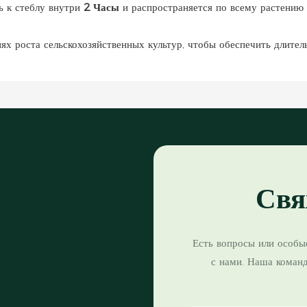
ь к стеблу внутри
2 Часы
и распространяется по всему растению
иях роста сельскохозяйственных культур, чтобы обеспечить длител
Свя
Есть вопросы или особы
с нами. Наша коман