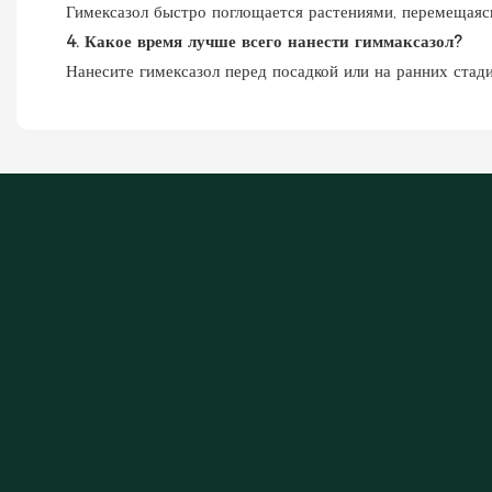
Гимексазол быстро поглощается растениями, перемещаяс
4. Какое время лучше всего нанести гиммаксазол?
Нанесите гимексазол перед посадкой или на ранних стад