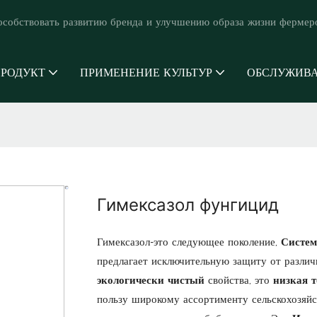
особствовать развитию бренда и улучшению образа жизни фермер
РОДУКТ
ПРИМЕНЕНИЕ КУЛЬТУР
ОБСЛУЖИВ
Гимексазол фунгицид
Гимексазол-это следующее поколение,
Систе
предлагает исключительную защиту от различ
экологически чистый
свойства, это
низкая 
пользу широкому ассортименту сельскохозяйс