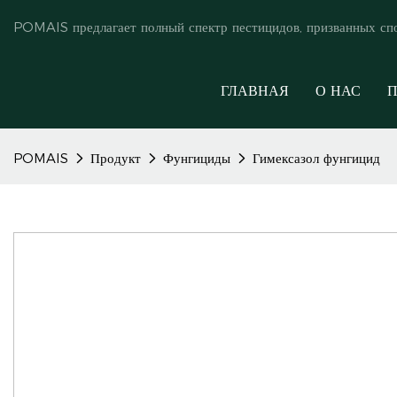
POMAIS предлагает полный спектр пестицидов, призванных сп
ГЛАВНАЯ
О НАС
П
POMAIS
Продукт
Фунгициды
Гимексазол фунгицид