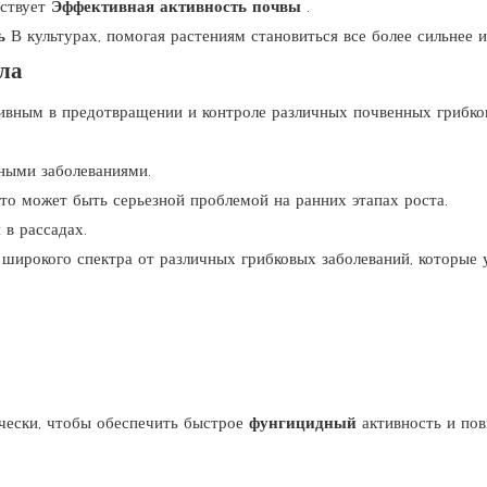
бствует
Эффективная активность почвы
.
ть
В культурах, помогая растениям становиться все более сильнее и
ла
ивным в предотвращении и контроле различных почвенных грибковы
ными заболеваниями.
то может быть серьезной проблемой на ранних этапах роста.
в рассадах.
 широкого спектра от различных грибковых заболеваний, которые
чески, чтобы обеспечить быстрое
фунгицидный
активность и по