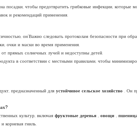
она посадки, чтобы предотвратить грибковые инфекции, которые м
авок и рекомендаций применения.
сичностью, он’Важно следовать протоколам безопасности при обр
ки, очки и маски во время применения.
и от прямых солнечных лучей и недоступны детей.
продукта в соответствии с местными правилами, чтобы минимизир
дукт, предназначенный для
устойчивое сельское хозяйство
. Он 
рах?
ственных культур, включая
фруктовые деревья
,
овощи
,
пшениц
и корневая гниль.