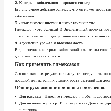
2. Контроль заболевания широкого спектра:
Его системное действие означает, что он может предот
заболевания.
3. Экологически чистый и низкотоксичность:
Гимексазол - это
Зеленый
И
Экологичный
продукт, кот
Это отличный выбор для
устойчивое сельское хозяйств
4. Улучшение урожая и выживаемость:
В дополнение к контролю заболеваний, гимексазол спосо
здоровые растения в целом.
Как применить гимексазол
Для оптимальных результатов следуйте инструкциям по п
посадкой или на ранних стадиях роста растений для дос
Общие руководящие принципы применения:
Для рассады
: Нанесите гимексазол, чтобы предотвра
Для полевых культур
: Используйте как
Дезинфицир
и пшеница.