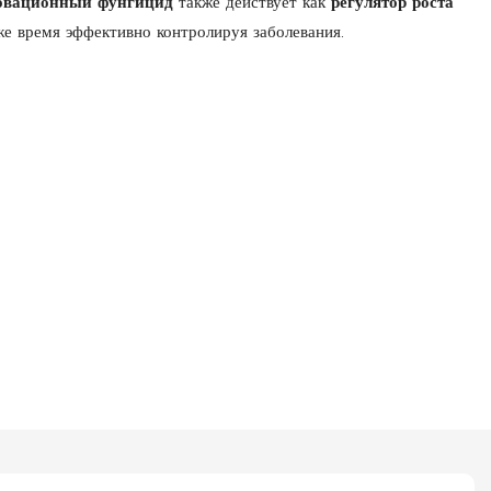
овационный фунгицид
также действует как
регулятор роста
 же время эффективно контролируя заболевания.