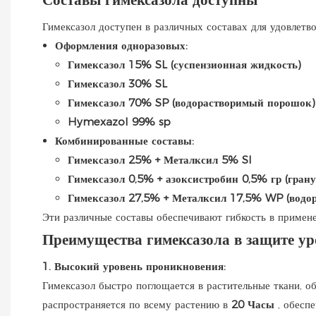
Гимексазол доступен в различных составах для удовлетв
Оформления одноразовых:
Гимексазол 15% SL (суспензионная жидкость)
Гимексазол 30% SL
Гимексазол 70% SP (водорастворимый порошок)
Hymexazol 99% sp
Комбинированные составы:
Гимексазол 25% + Металксил 5% Sl
Гимексазол 0,5% + азоксистробин 0,5% гр (гран
Гимексазол 27,5% + Металксил 17,5% WP (водор
Эти различные составы обеспечивают гибкость в примене
Преимущества гимексазола в защите у
1. Высокий уровень проникновения:
Гимексазол быстро поглощается в растительные ткани, 
распространяется по всему растению в
20 Часы
, обесп