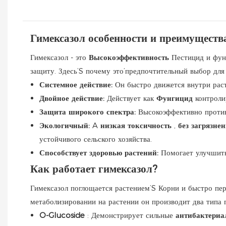
Гимексазол особенности и преимуществ
Гимексазол - это
Высокоэффективность
Пестицид и фун
защиту. Здесь’S почему это’предпочтительный выбор для 
Системное действие:
Он быстро движется внутри расте
Двойное действие:
Действует как
Фунгицид
контроли
Защита широкого спектра:
Высокоэффективно против
Экологичный:
A
низкая токсичность
,
без загрязне
устойчивого сельского хозяйства.
Способствует здоровью растений:
Помогает улучшить
Как работает гимексазол?
Гимексазол поглощается растением’S Корни и быстро пе
метаболизировании на растении он производит два типа г
O-Glucoside
: Демонстрирует сильные
антибактериа