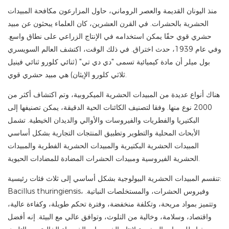
منذ اليونان القديمة والعصر الروماني، حاول المزارعون مكافحة المبيدات
الحشرية بالحشرات. في القرن العشرين، كان العلماء يبحثون عن مبيد
حشري قوي حقًا يمكن استخدامه في الإنتاج الزراعي على نطاق واسع.
وفي عام 1939، حدث اختراق. في ذلك الوقت، اكتشف العالم السويسري
بول ميلر أن مادة كيميائية تسمى "دي دي تي" (ثنائي كلورو ثنائي فينيل
ثلاثي كلورو الإيثان) هي مبيد حشري قوي.
هناك أنواع عديدة من المبيدات الحشرية الميكروبية، وتم اكتشاف أكثر من
2000 نوع منها. وفقا لتصنيف الكائنات الحية الدقيقة، يمكن تصنيفها إلى
البكتيريا والفطريات والفيروسات والأوالي والديدان الخيطية. تشمل
الأبحاث المحلية والتطوير وتطبيق المنتجات التجارية بشكل أساسي
المبيدات الحشرية البكتيرية والمبيدات الحشرية الفطرية والمبيدات
الحشرية الفيروسية ومبيدات الحشرات المضادة للمضادات الحيوية.
تنقسم المبيدات الحشرية البيولوجية بشكل أساسي إلى ثلاث فئات رئيسية:
Bacillus thuringiensis، وفيروس الحشرات، والمستخلصات النباتية.
وتتميز بمواد مريحة، وتكلفة منخفضة، وفترة تحكم طويلة، وكفاءة عالية،
واقتصاد، وسلامة، وخالية من التلوث، وتوافق عالي مع البيئة. إنه أفضل