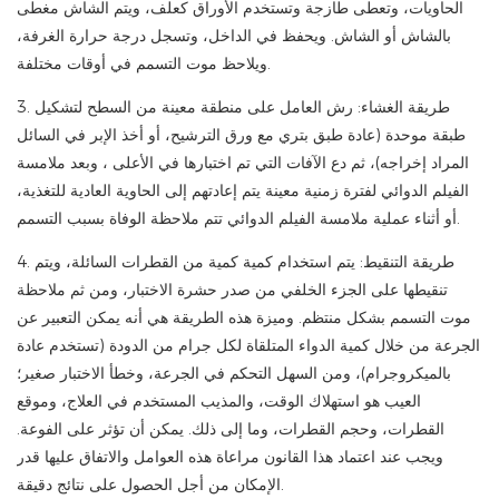
الحاويات، وتعطى طازجة وتستخدم الأوراق كعلف، ويتم الشاش مغطى
بالشاش أو الشاش. ويحفظ في الداخل، وتسجل درجة حرارة الغرفة،
ويلاحظ موت التسمم في أوقات مختلفة.
3. طريقة الغشاء: رش العامل على منطقة معينة من السطح لتشكيل
طبقة موحدة (عادة طبق بتري مع ورق الترشيح، أو أخذ الإبر في السائل
المراد إخراجه)، ثم دع الآفات التي تم اختبارها في الأعلى ، وبعد ملامسة
الفيلم الدوائي لفترة زمنية معينة يتم إعادتهم إلى الحاوية العادية للتغذية،
أو أثناء عملية ملامسة الفيلم الدوائي تتم ملاحظة الوفاة بسبب التسمم.
4. طريقة التنقيط: يتم استخدام كمية كمية من القطرات السائلة، ويتم
تنقيطها على الجزء الخلفي من صدر حشرة الاختبار، ومن ثم ملاحظة
موت التسمم بشكل منتظم. وميزة هذه الطريقة هي أنه يمكن التعبير عن
الجرعة من خلال كمية الدواء المتلقاة لكل جرام من الدودة (تستخدم عادة
بالميكروجرام)، ومن السهل التحكم في الجرعة، وخطأ الاختبار صغير؛
العيب هو استهلاك الوقت، والمذيب المستخدم في العلاج، وموقع
القطرات، وحجم القطرات، وما إلى ذلك. يمكن أن تؤثر على الفوعة.
ويجب عند اعتماد هذا القانون مراعاة هذه العوامل والاتفاق عليها قدر
الإمكان من أجل الحصول على نتائج دقيقة.