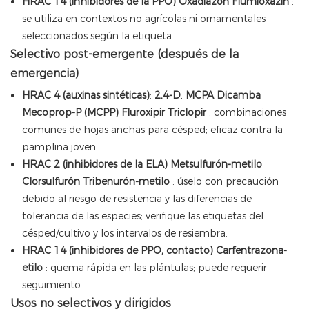
HRAC 14 (inhibidores de la PPO)
Oxadiazón
Flumioxazin
:
se utiliza en contextos no agrícolas ni ornamentales
seleccionados según la etiqueta.
Selectivo post-emergente (después de la
emergencia)
HRAC 4 (auxinas sintéticas)
:
2,4-D
,
MCPA
Dicamba
Mecoprop-P (MCPP)
Fluroxipir
Triclopir
: combinaciones
comunes de hojas anchas para césped; eficaz contra la
pamplina joven.
HRAC 2 (inhibidores de la ELA)
Metsulfurón-metilo
Clorsulfurón
Tribenurón-metilo
: úselo con precaución
debido al riesgo de resistencia y las diferencias de
tolerancia de las especies; verifique las etiquetas del
césped/cultivo y los intervalos de resiembra.
HRAC 14 (inhibidores de PPO, contacto)
Carfentrazona-
etilo
: quema rápida en las plántulas; puede requerir
seguimiento.
Usos no selectivos y dirigidos