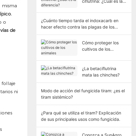
ciflutrina: ¿Cuál es la
la misma
diferencia?
ípico.
¿Cuánto tiempo tarda el indoxacarb en
o o
hacer efecto contra las plagas de los
 vías de
cultivos?
Cómo proteger los
cultivos de los
animales
¿La betaciflutrina
mata las chinches?
follaje
Modo de acción del fungicida tiram: ¿es el
arios ni
tiram sistémico?
ciones
¿Para qué se utiliza el tiram? Explicación
de sus principales usos como fungicida.
s
Conozca a SunAgro