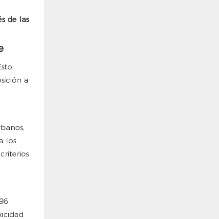
és de las
e
Esto
sición a
rbanos,
a los
criterios
 96
xicidad