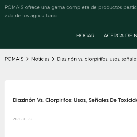
POMAIS ofrece una gama completa de productos pesticida
vida de los agricultores.
HOGAR
ACERCA DE 
POMAIS
Noticias
Diazinón vs. clorpirifos: usos, seña
Diazinón Vs. Clorpirifos: Usos, Señales De Toxic
2026-01-22