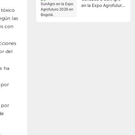
en la Expo Agrofuturo
 tóxico
2026 en Bogotá.
egún las
es con
cciones
or del
e ha
 por
 por
de