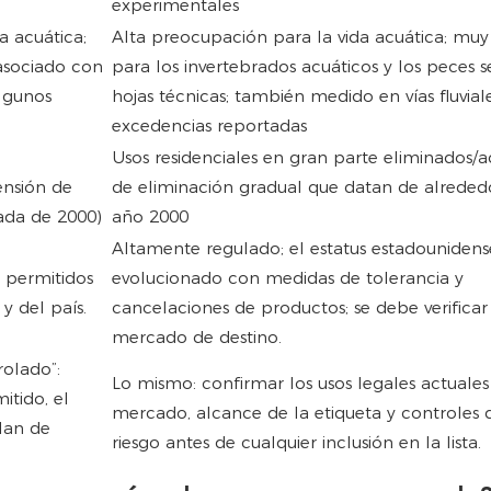
experimentales
a acuática;
Alta preocupación para la vida acuática; muy
 asociado con
para los invertebrados acuáticos y los peces s
algunos
hojas técnicas; también medido en vías fluvial
excedencias reportadas
Usos residenciales en gran parte eliminados/a
ensión de
de eliminación gradual que datan de alreded
cada de 2000)
año 2000
Altamente regulado; el estatus estadounidens
 permitidos
evolucionado con medidas de tolerancia y
y del país.
cancelaciones de productos; se debe verificar
mercado de destino.
ado”: ​​
Lo mismo: confirmar los usos legales actuales
itido, el
mercado, alcance de la etiqueta y controles 
plan de
riesgo antes de cualquier inclusión en la lista.