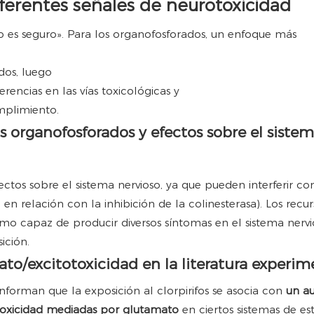
 diferentes señales de neurotoxicidad
no es seguro». Para los organofosforados, un enfoque más
dos, luego
ferencias en las vías toxicológicas y
mplimiento.
s organofosforados y efectos sobre el siste
tos sobre el sistema nervioso, ya que pueden interferir con
n relación con la inhibición de la colinesterasa). Los recur
como capaz de producir diversos síntomas en el sistema nervi
ición.
ato/excitotoxicidad en la literatura experim
informan que la exposición al clorpirifos se asocia con
un a
toxicidad mediadas por glutamato
en ciertos sistemas de est