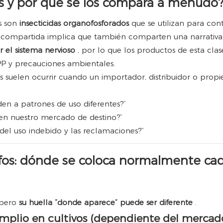
fos y por qué se los compara a menudo
s son
insecticidas organofosforados
que se utilizan para con
se compartida implica que también comparten una narrativa
 el sistema nervioso
, por lo que los productos de esta clas
EPP y precauciones ambientales.
 suelen ocurrir cuando un importador, distribuidor o propi
den a patrones de uso diferentes?”
en nuestro mercado de destino?”
del uso indebido y las reclamaciones?”
irifos: dónde se coloca normalmente ca
 pero
su huella “donde aparece” puede ser diferente
.
 amplio en cultivos (dependiente del mercad