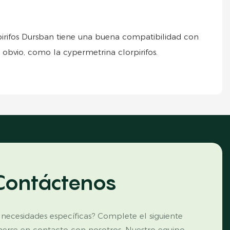
rpirifos Dursban tiene una buena compatibilidad con
 obvio, como la cypermetrina clorpirifos.
Contáctenos
 necesidades específicas? Complete el siguiente
nerse en contacto con nosotros. Nuestro equipo