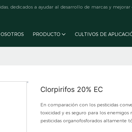
s, dedicados a ayudar al desarrollo de marcas y mejorar e
NOSOTROS
PRODUCTO
CULTIVOS DE APLICACI
Clorpirifos 20% EC
En comparación con los pesticidas conven
toxicidad y es seguro para los enemigos na
pesticidas organofosforados altamente tó