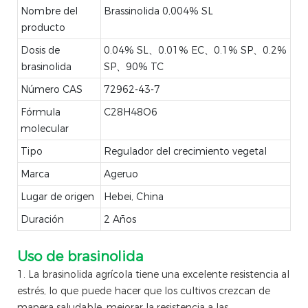
Nombre del
Brassinolida 0,004% SL
producto
Dosis de
0.04% SL、0.01% EC、0.1% SP、0.2%
brasinolida
SP、90% TC
Número CAS
72962-43-7
Fórmula
C28H48O6
molecular
Tipo
Regulador del crecimiento vegetal
Marca
Ageruo
Lugar de origen
Hebei, China
Duración
2 Años
Uso de brasinolida
1. La brasinolida agrícola tiene una excelente resistencia al
estrés, lo que puede hacer que los cultivos crezcan de
manera saludable, mejorar la resistencia a las