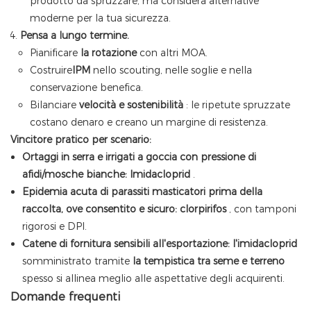
prodotto da spruzzare, ma considera alternative
moderne per la tua sicurezza.
Pensa a lungo termine.
Pianificare
la rotazione
con altri MOA.
Costruire
IPM
nello scouting, nelle soglie e nella
conservazione benefica.
Bilanciare
velocità e sostenibilità
: le ripetute spruzzate
costano denaro e creano un margine di resistenza.
Vincitore pratico per scenario:
Ortaggi in serra e irrigati a goccia con pressione di
afidi/mosche bianche:
Imidacloprid
.
Epidemia acuta di parassiti masticatori prima della
raccolta, ove consentito e sicuro:
clorpirifos
, con tamponi
rigorosi e DPI.
Catene di fornitura sensibili all'esportazione:
l'imidacloprid
somministrato tramite
la tempistica tra seme e terreno
spesso si allinea meglio alle aspettative degli acquirenti.
Domande frequenti