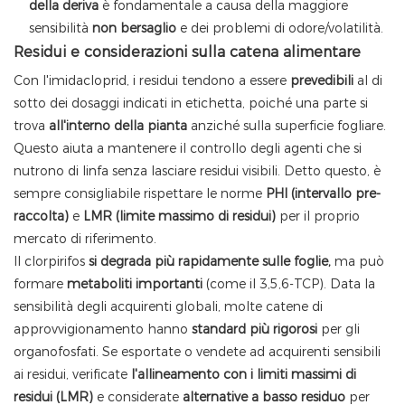
della deriva
è fondamentale a causa della maggiore
sensibilità
non bersaglio
e dei problemi di odore/volatilità.
Residui e considerazioni sulla catena alimentare
Con l'imidacloprid, i residui tendono a essere
prevedibili
al di
sotto dei dosaggi indicati in etichetta, poiché una parte si
trova
all'interno della pianta
anziché sulla superficie fogliare.
Questo aiuta a mantenere il controllo degli agenti che si
nutrono di linfa senza lasciare residui visibili. Detto questo, è
sempre consigliabile rispettare le norme
PHI (intervallo pre-
raccolta)
e
LMR (limite massimo di residui)
per il proprio
mercato di riferimento.
Il clorpirifos
si degrada più rapidamente sulle foglie,
ma può
formare
metaboliti importanti
(come il 3,5,6-TCP). Data la
sensibilità degli acquirenti globali, molte catene di
approvvigionamento hanno
standard più rigorosi
per gli
organofosfati. Se esportate o vendete ad acquirenti sensibili
ai residui, verificate
l'allineamento con i limiti massimi di
residui (LMR)
e considerate
alternative a basso residuo
per