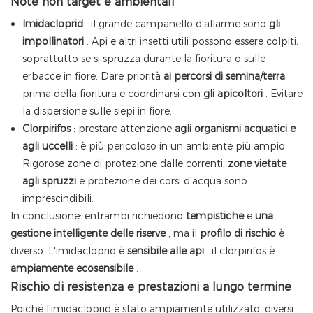
Note non target e ambientali
Imidacloprid
: il grande campanello d'allarme sono
gli
impollinatori
. Api e altri insetti utili possono essere colpiti,
soprattutto se si spruzza durante la fioritura o sulle
erbacce in fiore. Dare priorità
ai percorsi di semina/terra
prima della fioritura e coordinarsi con
gli apicoltori
. Evitare
la dispersione sulle siepi in fiore.
Clorpirifos
: prestare attenzione
agli organismi acquatici e
agli uccelli
: è più pericoloso in un ambiente più ampio.
Rigorose zone di protezione dalle correnti,
zone vietate
agli spruzzi
e protezione dei corsi d'acqua sono
imprescindibili.
In conclusione: entrambi richiedono
tempistiche
e
una
gestione intelligente delle riserve
, ma il
profilo di rischio
è
diverso. L'imidacloprid è
sensibile alle api
; il clorpirifos è
ampiamente ecosensibile
.
Rischio di resistenza e prestazioni a lungo termine
Poiché l'imidacloprid è stato ampiamente utilizzato, diversi