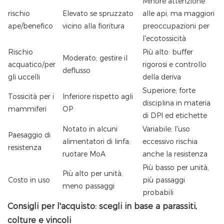
Minore attenzione
rischio
Elevato se spruzzato
alle api, ma maggiori
ape/benefico
vicino alla fioritura
preoccupazioni per
l'ecotossicità
Rischio
Più alto: buffer
Moderato; gestire il
acquatico/per
rigorosi e controllo
deflusso
gli uccelli
della deriva
Superiore; forte
Tossicità per i
Inferiore rispetto agli
disciplina in materia
mammiferi
OP
di DPI ed etichette
Notato in alcuni
Variabile; l'uso
Paesaggio di
alimentatori di linfa;
eccessivo rischia
resistenza
ruotare MoA
anche la resistenza
Più basso per unità,
Più alto per unità,
Costo in uso
più passaggi
meno passaggi
probabili
Consigli per l'acquisto: scegli in base a parassiti,
colture e vincoli