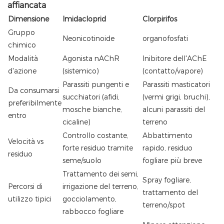
affiancata
Dimensione
Imidacloprid
Clorpirifos
Gruppo
Neonicotinoide
organofosfati
chimico
Modalità
Agonista nAChR
Inibitore dell'AChE
d'azione
(sistemico)
(contatto/vapore)
Parassiti pungenti e
Parassiti masticatori
Da consumarsi
succhiatori (afidi,
(vermi grigi, bruchi),
preferibilmente
mosche bianche,
alcuni parassiti del
entro
cicaline)
terreno
Controllo costante,
Abbattimento
Velocità vs
forte residuo tramite
rapido, residuo
residuo
seme/suolo
fogliare più breve
Trattamento dei semi,
Spray fogliare,
Percorsi di
irrigazione del terreno,
trattamento del
utilizzo tipici
gocciolamento,
terreno/spot
rabbocco fogliare