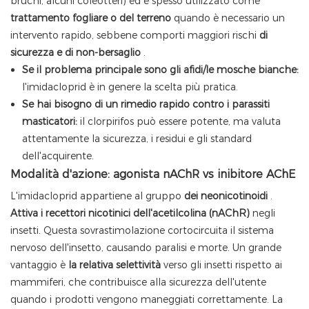
bruchi, alcuni coleotteri) ed è spesso utilizzato come
trattamento fogliare o del terreno
quando è necessario un
intervento rapido, sebbene comporti maggiori rischi
di
sicurezza e di non-bersaglio
.
Se il problema principale sono gli afidi/le mosche bianche:
l'imidacloprid è in genere la scelta più pratica.
Se hai bisogno di un rimedio rapido contro i parassiti
masticatori:
il clorpirifos può essere potente, ma valuta
attentamente la sicurezza, i residui e gli standard
dell'acquirente.
Modalità d'azione: agonista nAChR vs inibitore AChE
L'imidacloprid appartiene al gruppo
dei neonicotinoidi
.
Attiva i recettori nicotinici dell'acetilcolina (nAChR)
negli
insetti. Questa sovrastimolazione cortocircuita il sistema
nervoso dell'insetto, causando paralisi e morte. Un grande
vantaggio è
la relativa selettività
verso gli insetti rispetto ai
mammiferi, che contribuisce alla sicurezza dell'utente
quando i prodotti vengono maneggiati correttamente. La