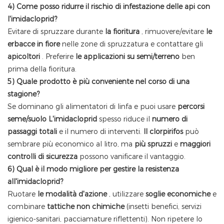
4) Come posso ridurre il rischio di infestazione delle api con
l'imidacloprid?
Evitare di spruzzare durante
la fioritura
, rimuovere/evitare
le
erbacce in fiore
nelle zone di spruzzatura e contattare gli
apicoltori
. Preferire
le applicazioni su semi/terreno
ben
prima della fioritura.
5) Quale prodotto è più conveniente nel corso di una
stagione?
Se dominano gli alimentatori di linfa e puoi usare
percorsi
seme/suolo
L'imidacloprid
spesso riduce il
numero di
passaggi totali
e il numero di interventi.
Il clorpirifos
può
sembrare più economico al litro, ma
più spruzzi
e
maggiori
controlli di sicurezza
possono vanificare il vantaggio.
6) Qual è il modo migliore per gestire la resistenza
all'imidacloprid?
Ruotare
le modalità d'azione
, utilizzare
soglie economiche
e
combinare
tattiche non chimiche
(insetti benefici, servizi
igienico-sanitari, pacciamature riflettenti). Non ripetere lo