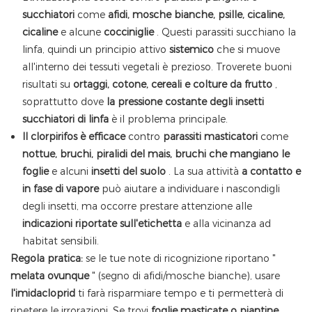
succhiatori
come
afidi, mosche bianche, psille, cicaline,
cicaline
e alcune
cocciniglie
. Questi parassiti succhiano la
linfa, quindi un principio attivo
sistemico
che si muove
all'interno dei tessuti vegetali è prezioso. Troverete buoni
risultati su
ortaggi, cotone, cereali e colture da frutto
,
soprattutto dove
la pressione costante degli insetti
succhiatori di linfa
è il problema principale.
Il clorpirifos è efficace
contro
parassiti masticatori
come
nottue, bruchi, piralidi del mais, bruchi che mangiano le
foglie
e alcuni
insetti del suolo
. La sua attività
a contatto e
in fase di vapore
può aiutare a individuare i nascondigli
degli insetti, ma occorre prestare attenzione alle
indicazioni riportate sull'etichetta
e alla vicinanza ad
habitat sensibili.
Regola pratica:
se le tue note di ricognizione riportano "
melata ovunque
" (segno di afidi/mosche bianche), usare
l'imidacloprid
ti farà risparmiare tempo e ti permetterà di
ripetere le irrorazioni. Se trovi
foglie masticate o piantine