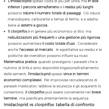
L'imidacloprid
spesso costa di più per unità, ma
in dosi
inferiori
I percorsi seme/terreno
e
i residui più lunghi
possono
ridurre il numero totale di passaggi
. Ciò riduce
manodopera, carburante e tempi di fermo, e si adatta
bene ai
sistemi a goccia
.
Il clorpirifos
è in genere più economico al litro, ma
nebulizzazioni più frequenti
e
una gestione più rigorosa
possono aumentare
il costo totale d'uso
. Considerate
anche
l'accesso al mercato
: le aspettative sui residui e le
politiche dei rivenditori possono influire sui ricavi.
Matematica pratica:
quando prevalgono i parassiti che si
nutrono di linfa e sono disponibili irrigazione/trattamento
delle sementi,
l'imidacloprid
spesso
vince in termini
economici complessivi
. Per improvvise recrudescenze di
parassiti masticatori, laddove la sicurezza e gli acquirenti lo
consentono,
il clorpirifos
può essere conveniente nel
breve
termine
, ma pianificare attentamente la sequenza.
Imidacloprid vs clorpirifos: tabella di confronto