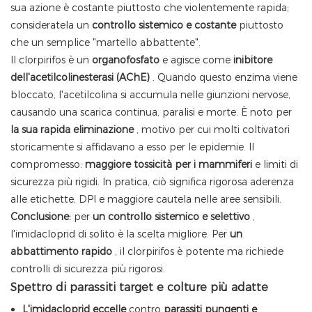
sua azione è costante piuttosto che violentemente rapida;
consideratela un
controllo sistemico e costante
piuttosto
che un semplice "martello abbattente".
Il clorpirifos è un
organofosfato
e agisce come
inibitore
dell'acetilcolinesterasi (AChE)
. Quando questo enzima viene
bloccato, l'acetilcolina si accumula nelle giunzioni nervose,
causando una scarica continua, paralisi e morte. È noto per
la sua rapida eliminazione
, motivo per cui molti coltivatori
storicamente si affidavano a esso per le epidemie. Il
compromesso:
maggiore tossicità per i mammiferi
e limiti di
sicurezza più rigidi. In pratica, ciò significa rigorosa aderenza
alle etichette, DPI e maggiore cautela nelle aree sensibili.
Conclusione:
per
un controllo sistemico e selettivo
,
l'imidacloprid di solito è la scelta migliore. Per
un
abbattimento rapido
, il clorpirifos è potente ma richiede
controlli di sicurezza più rigorosi.
Spettro di parassiti target e colture più adatte
L'imidacloprid eccelle
contro
parassiti pungenti e