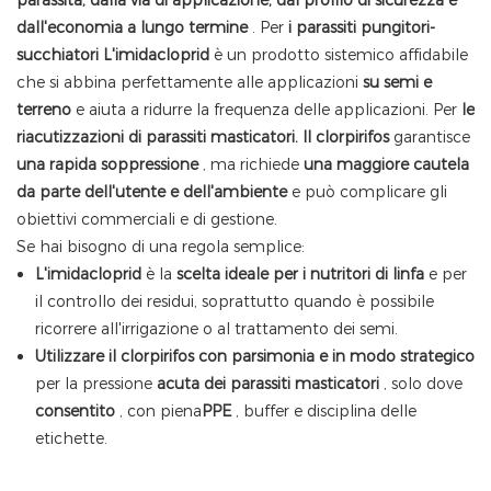
parassita, dalla via di applicazione, dal profilo di sicurezza e
dall'economia a lungo termine
. Per
i parassiti pungitori-
succhiatori
L'imidacloprid
è un prodotto sistemico affidabile
che si abbina perfettamente alle applicazioni
su semi e
terreno
e aiuta a ridurre la frequenza delle applicazioni. Per
le
riacutizzazioni di parassiti masticatori.
Il clorpirifos
garantisce
una rapida soppressione
, ma richiede
una maggiore cautela
da parte dell'utente e dell'ambiente
e può complicare gli
obiettivi commerciali e di gestione.
Se hai bisogno di una regola semplice:
L'imidacloprid
è la
scelta ideale per i nutritori di linfa
e per
il controllo dei residui, soprattutto quando è possibile
ricorrere all'irrigazione o al trattamento dei semi.
Utilizzare il clorpirifos con parsimonia e in modo strategico
per la pressione
acuta dei parassiti masticatori
, solo dove
consentito
, con piena
PPE
, buffer e disciplina delle
etichette.