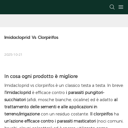
Imidacloprid Vs Clorpirifos
2025-10-21
In cosa ogni prodotto è migliore
Imidacloprid
vs
clorpirifos
è un classico testa a testa. In breve:
l'imidacloprid
è efficace contro
i parassiti pungitori-
succhiatori
(afidi, mosche bianche, cicaline) ed è adatto
al
trattamento delle sementi e alle applicazioni in
terreno/irrigazione
con un residuo costante.
Il clorpirifos
ha
un'azione efficace contro i parassiti masticatori
(noci comuni,