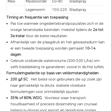
Maïs
Maïsboorder
50–90
Bladspray
Legerworm
150–220
Bladspray
Timing en frequentie van toepassing
:
Pas toe wanneer ongediertebrandpopulaties zich in de
vroege larvenstadia bevinden, meestal tijdens de
2e tot
3e instar
Voor de beste resultaten.
Afhankelijk van de plaagdruk en het gewasstadium kan
er een tweede toepassing worden gemaakt
10–14
dagen
.
Gebruik voldoende watervolume (300–500 L/ha) om
zelfs bladdekking te garanderen, vooral in dichte luifels.
Formuleringselectie op basis van veldomstandigheden
:
200 g/l SC
: Het beste voor gebruikers die op zoek zijn
naar gemakkelijk te dilute, stabiele vloeibare
formuleringen voor onmiddellijk spuiten.
35% of 80% WDG
: Voorkeur waar transport,
houdbaarheid of precieze dosismeting van cruciaal
belang is—Vooral voor export en langdurige opslag.