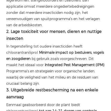
legerwormen, stengelboorders en Leafollers. Eén
applicatie omvat meerdere ongediertebedreigingen
zonder dat meerdere insecticiden nodig zijn, het
vereenvoudigen van spuitprogramma's en het verlagen
van de arbeidskosten.
2. Lage toxiciteit voor mensen, dieren en nuttige
insecten
In tegenstelling tot oudere insecticiden heeft
chloorantraniliprol
Minimale impact op bestuivers, vogels
en zoogdieren
bij gebruik zoals voorgeschreven. Dit
maakt het ideaal voor
Integrated Pest Management (IPM)
Programma's en strategieën voor organische landen,
waarbij de veiligheid van het milieu en de residuen van
cruciaal belang zijn.
3. Uitgebreide restbescherming na een enkele
aanvraag
Eenmaal geabsorbeerd door de plant biedt
chloorantraniliprol
tot aan 14–21 dagen van controle
,