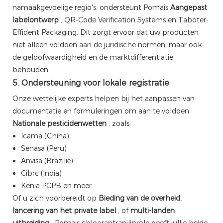
namaakgevoelige regio's, ondersteunt Pomais
Aangepast
labelontwerp
, QR-Code Verification Systems en Taboter-
Effident Packaging. Dit zorgt ervoor dat uw producten
niet alleen voldoen aan de juridische normen, maar ook
de geloofwaardigheid en de marktdifferentiatie
behouden.
5. Ondersteuning voor lokale registratie
Onze wettelijke experts helpen bij het aanpassen van
documentatie en formuleringen om aan te voldoen
Nationale pesticidenwetten
, zoals:
Icama (China)
Senasa (Peru)
Anvisa (Brazilië)
Cibrc (India)
Kenia PCPB en meer
Of u zich voorbereidt op
Bieding van de overheid,
lancering van het private label
, of
multi-landen
uitbreiding
, Pomais chloorantraniliprole geeft jullie beide