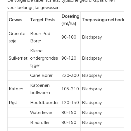
De volgende tabel schetst typische gebruikspatronen
voor belangrijke gewassen:
Dosering
Gewas
Target Pests
Toepassingsmethode
(ml/ha)
Groente
Boon Pod
90–180
Bladspray
soja
Borer
Kleine
Suikerriet
ondergrondse
90–120
Bladspray
tijger
Cane Borer
220–300
Bladspray
Katoenen
Katoen
105–210
Bladspray
bollworm
Rijst
Hoofdboorder
120–150
Bladspray
Waterkever
80–150
Bladspray
Bladroller
80–150
Bladspray