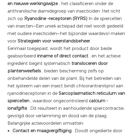
en nieuwe werkingswijze
, het classificeren onder de
anthranilische diamidegroep van insecticiden. Het richt
zich op
Ryanodine -receptoren (RYRS)
In de spiercellen
van insecten—Een uniek actiepad dat niet wordt gedeeld
met oudere insecticiden—het bijzonder waardevol maken
voor
Strategieën voor weerstandsbeheer
.
Eenmaal toegepast, wordt het product door beide
geabsorbeerd
inname of direct contact
, en het actieve
ingrediënt begint systematisch
transloceren door
plantenweefsels
, bieden bescherming zelfs op
onbehandelde delen van de plant. Bij het betreden van
het systeem van een insect bindt chloorantraniliprol aan
ryanodineceptoren in de
Sarcoplasmatisch reticulum van
spiercellen
, waardoor ongecontroleerd
calcium -
ionafgifte
. Dit resulteert in aanhoudende spiercontractie,
gevolgd door verlamming en dood van de plaag.
Belangrijke actievoordelen omvatten:
Contact en maagvergiftiging
: Doodt ongedierte door