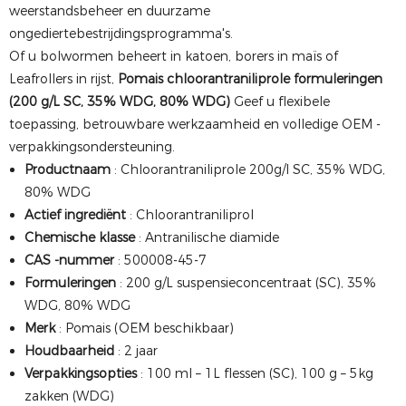
weerstandsbeheer en duurzame
ongediertebestrijdingsprogramma's.
Of u bolwormen beheert in katoen, borers in maïs of
Leafrollers in rijst,
Pomais chloorantraniliprole formuleringen
(200 g/L SC, 35% WDG, 80% WDG)
Geef u flexibele
toepassing, betrouwbare werkzaamheid en volledige OEM -
verpakkingsondersteuning.
Productnaam
: Chloorantraniliprole 200g/l SC, 35% WDG,
80% WDG
Actief ingrediënt
: Chloorantraniliprol
Chemische klasse
: Antranilische diamide
CAS -nummer
: 500008-45-7
Formuleringen
: 200 g/L suspensieconcentraat (SC), 35%
WDG, 80% WDG
Merk
: Pomais (OEM beschikbaar)
Houdbaarheid
: 2 jaar
Verpakkingsopties
: 100 ml – 1L flessen (SC), 100 g – 5kg
zakken (WDG)