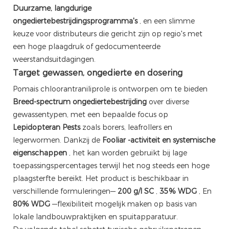
Duurzame, langdurige
ongediertebestrijdingsprogramma's
, en een slimme
keuze voor distributeurs die gericht zijn op regio's met
een hoge plaagdruk of gedocumenteerde
weerstandsuitdagingen.
Target gewassen, ongedierte en dosering
Pomais chloorantraniliprole is ontworpen om te bieden
Breed-spectrum ongediertebestrijding
over diverse
gewassentypen, met een bepaalde focus op
Lepidopteran Pests
zoals borers, leafrollers en
legerwormen. Dankzij de
Fooliar -activiteit en systemische
eigenschappen
, het kan worden gebruikt bij lage
toepassingspercentages terwijl het nog steeds een hoge
plaagsterfte bereikt. Het product is beschikbaar in
verschillende formuleringen—
200 g/l SC
,
35% WDG
, En
80% WDG
—flexibiliteit mogelijk maken op basis van
lokale landbouwpraktijken en spuitapparatuur.