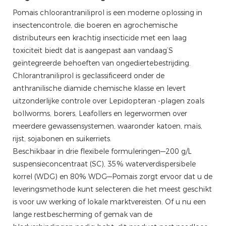
Pomais chloorantraniliprol is een moderne oplossing in
insectencontrole, die boeren en agrochemische
distributeurs een krachtig insecticide met een laag
toxiciteit biedt dat is aangepast aan vandaag’S
geïntegreerde behoeften van ongediertebestrijding.
Chlorantraniliprol is geclassificeerd onder de
anthranilische diamide chemische klasse en levert
uitzonderlijke controle over Lepidopteran -plagen zoals
bollworms, borers, Leafollers en legerwormen over
meerdere gewassensystemen, waaronder katoen, maïs,
rijst, sojabonen en suikerriets.
Beschikbaar in drie flexibele formuleringen—200 g/L
suspensieconcentraat (SC), 35% waterverdispersibele
korrel (WDG) en 80% WDG—Pomais zorgt ervoor dat u de
leveringsmethode kunt selecteren die het meest geschikt
is voor uw werking of lokale marktvereisten. Of u nu een
lange restbescherming of gemak van de