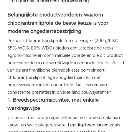
, En
Optimaal rendement op investering
.
Belangrijkste productvoordelen: waarom
chloorantraniliprole de beste keuze is voor
moderne ongediertebestrijding
Pomais chloorantraniliprole formuleringen (200 g/L SC,
35% WDG, 80% WDG) bieden een uitgebreide reeks
agronomische en commerciële voordelen die dit product
onderscheiden in de wereldwijde insecticide -markt. Als lid
van de anthranilische diamideklasse combineert
chloorantraniliprol lage zoogdiertoxiciteit met
ongeëvenaarde insectencontrole—het leveren van
consistente prestaties in diverse landbouwsystemen.
1. Breedspectrumactiviteit met enkele
werkingswijze
Chloorantraniliprole regelt effectief een breed scala aan
kauw- en saaie plagen, vooral
Lepidopteran larven
zoals