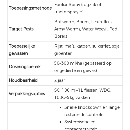
Fooliar Spray (rugzak of
Toepassingsmethode
tractorsprayer)
Bollworm, Borers, Leafrollers,
Target Pests
Army Worms, Water Weevil, Pod
Borers
Toepasselijke
Rijst, maïs, katoen, suikerriet, soja,
gewassen
groenten
50–300 ml/ha (gebaseerd op
Doseringsbereik
ongedierte en gewas)
Houdbaarheid
2 jaar
SC: 100 ml–1L flessen; WDG:
Verpakkingsopties
100G–5kg zakken
Snelle knockdown en lange
resterende controle
Systemische en
contactactiviteit