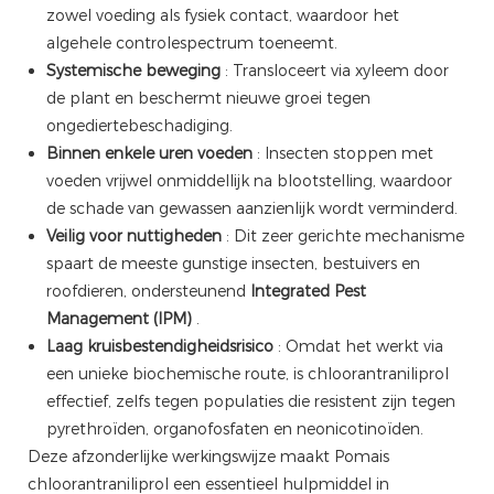
zowel voeding als fysiek contact, waardoor het
algehele controlespectrum toeneemt.
Systemische beweging
: Transloceert via xyleem door
de plant en beschermt nieuwe groei tegen
ongediertebeschadiging.
Binnen enkele uren voeden
: Insecten stoppen met
voeden vrijwel onmiddellijk na blootstelling, waardoor
de schade van gewassen aanzienlijk wordt verminderd.
Veilig voor nuttigheden
: Dit zeer gerichte mechanisme
spaart de meeste gunstige insecten, bestuivers en
roofdieren, ondersteunend
Integrated Pest
Management (IPM)
.
Laag kruisbestendigheidsrisico
: Omdat het werkt via
een unieke biochemische route, is chloorantraniliprol
effectief, zelfs tegen populaties die resistent zijn tegen
pyrethroïden, organofosfaten en neonicotinoïden.
Deze afzonderlijke werkingswijze maakt Pomais
chloorantraniliprol een essentieel hulpmiddel in