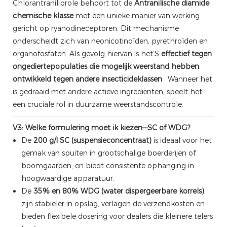
Chlorantraniliprole behoort tot de
Antranilische diamide
chemische klasse
met een unieke manier van werking
gericht op ryanodineceptoren. Dit mechanisme
onderscheidt zich van neonicotinoïden, pyrethroïden en
organofosfaten. Als gevolg hiervan is het’S
effectief tegen
ongediertepopulaties die mogelijk weerstand hebben
ontwikkeld tegen andere insecticideklassen
. Wanneer het
is gedraaid met andere actieve ingrediënten, speelt het
een cruciale rol in duurzame weerstandscontrole.
V3: Welke formulering moet ik kiezen—SC of WDG?
De
200 g/l SC (suspensieconcentraat)
is ideaal voor het
gemak van spuiten in grootschalige boerderijen of
boomgaarden, en biedt consistente ophanging in
hoogwaardige apparatuur.
De
35% en 80% WDG (water dispergeerbare korrels)
zijn stabieler in opslag, verlagen de verzendkosten en
bieden flexibele dosering voor dealers die kleinere telers