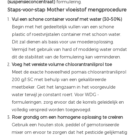
(suspensieconcentraat)
formulering.
Staps-voor-stap Mother vloeistof mengprocedure
Vul een schone container vooraf met water (30–50%)
Begin met het gedeeltelijk vullen van een schone
plastic of roestvrijstalen container met schoon water.
Dit zal dienen als basis voor uw moederoplossing.
Vermijd het gebruik van hard of modderig water omdat
dit de stabiliteit van de formulering kan verminderen.
Voeg het vereiste volume chloorantraniliprol toe
Meet de exacte hoeveelheid pomais chloorantraniliprol
200 g/l SC met behulp van een gekalibreerde
meetbeker. Giet het langzaam in het voorgevulde
water terwijl je constant roert. Voor WDG -
formuleringen, zorg ervoor dat de korrels geleidelijk en
volledig verspreid worden toegevoegd.
Roer grondig om een ​​homogene oplossing te creëren
Gebruik een houten stok, peddel of gemotoriseerde
mixer om ervoor te zorgen dat het pesticide gelijkmatig