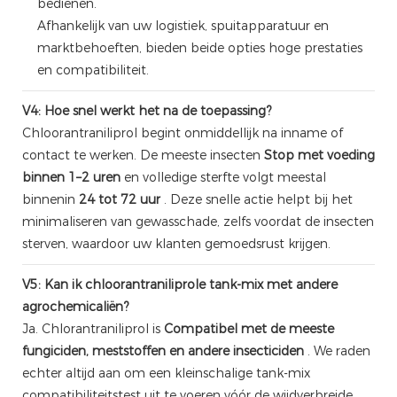
bedienen.
Afhankelijk van uw logistiek, spuitapparatuur en
marktbehoeften, bieden beide opties hoge prestaties
en compatibiliteit.
V4: Hoe snel werkt het na de toepassing?
Chloorantraniliprol begint onmiddellijk na inname of
contact te werken. De meeste insecten
Stop met voeding
binnen 1–2 uren
en volledige sterfte volgt meestal
binnenin
24 tot 72 uur
. Deze snelle actie helpt bij het
minimaliseren van gewasschade, zelfs voordat de insecten
sterven, waardoor uw klanten gemoedsrust krijgen.
V5: Kan ik chloorantraniliprole tank-mix met andere
agrochemicaliën?
Ja. Chlorantraniliprol is
Compatibel met de meeste
fungiciden, meststoffen en andere insecticiden
. We raden
echter altijd aan om een ​​kleinschalige tank-mix
compatibiliteitstest uit te voeren vóór de wijdverbreide