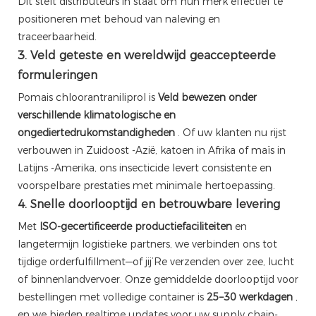
Dit stelt distributeurs in staat om hun merk effectief te
positioneren met behoud van naleving en
traceerbaarheid.
3. Veld geteste en wereldwijd geaccepteerde
formuleringen
Pomais chloorantraniliprol is
Veld bewezen onder
verschillende klimatologische en
ongediertedrukomstandigheden
. Of uw klanten nu rijst
verbouwen in Zuidoost -Azië, katoen in Afrika of maïs in
Latijns -Amerika, ons insecticide levert consistente en
voorspelbare prestaties met minimale hertoepassing.
4. Snelle doorlooptijd en betrouwbare levering
Met
ISO-gecertificeerde productiefaciliteiten
en
langetermijn logistieke partners, we verbinden ons tot
tijdige orderfulfillment—of jij’Re verzenden over zee, lucht
of binnenlandvervoer. Onze gemiddelde doorlooptijd voor
bestellingen met volledige container is
25–30 werkdagen
,
en we bieden realtime updates voor uw supply chain-