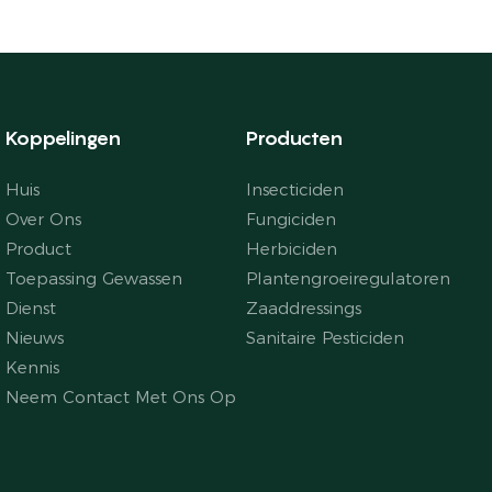
Koppelingen
Producten
Huis
Insecticiden
Over Ons
Fungiciden
Product
Herbiciden
Toepassing Gewassen
Plantengroeiregulatoren
Dienst
Zaaddressings
Nieuws
Sanitaire Pesticiden
Kennis
Neem Contact Met Ons Op