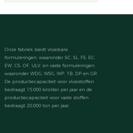
Onze fabriek biedt vloeibare
formuleringen, waaronder SC, SL, FS, EC,
EW, CS, OF, ULV, en vaste formuleringen,
waaronder WDG, WSG, WP, TB, DP en GR.
De productiecapaciteit voor vloeistoffen
bedraagt ​​15.000 kiloliter per jaar en de
productiecapaciteit voor vaste stoffen
bedraagt ​​20.000 ton per jaar