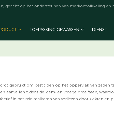
en, gericht op het ondersteunen van merkontwikkeling en 
RODUCT
TOEPASSING GEWASSEN
DIENST
wordt gebruikt om pesticiden op het oppervlak van zaden te
n aanvallen tijdens de kiem- en vroege groeifasen, waard
ffectief in het minimaliseren van verliezen door ziekten e