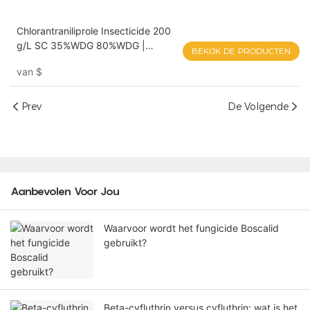
Chlorantraniliprole Insecticide 200
g/L SC 35%WDG 80%WDG |
BEKIJK DE PRODUCTEN
POMAIS
van
$
Prev
De Volgende
Aanbevolen Voor Jou
Waarvoor wordt het fungicide Boscalid
gebruikt?
Beta-cyfluthrin versus cyfluthrin: wat is het