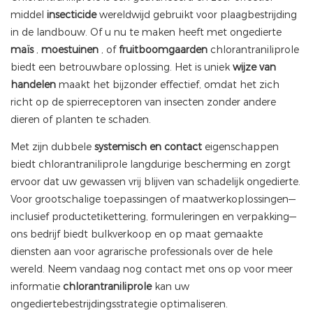
middel
insecticide
wereldwijd gebruikt voor plaagbestrijding
in de landbouw. Of u nu te maken heeft met ongedierte
maïs
,
moestuinen
, of
fruitboomgaarden
chlorantraniliprole
biedt een betrouwbare oplossing. Het is uniek
wijze van
handelen
maakt het bijzonder effectief, omdat het zich
richt op de spierreceptoren van insecten zonder andere
dieren of planten te schaden.
Met zijn dubbele
systemisch en contact
eigenschappen
biedt chlorantraniliprole langdurige bescherming en zorgt
ervoor dat uw gewassen vrij blijven van schadelijk ongedierte.
Voor grootschalige toepassingen of maatwerkoplossingen—
inclusief productetikettering, formuleringen en verpakking—
ons bedrijf biedt bulkverkoop en op maat gemaakte
diensten aan voor agrarische professionals over de hele
wereld. Neem vandaag nog contact met ons op voor meer
informatie
chlorantraniliprole
kan uw
ongediertebestrijdingsstrategie optimaliseren.