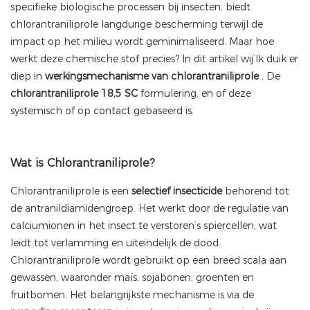
specifieke biologische processen bij insecten, biedt
chlorantraniliprole langdurige bescherming terwijl de
impact op het milieu wordt geminimaliseerd. Maar hoe
werkt deze chemische stof precies? In dit artikel wij’Ik duik er
diep in
werkingsmechanisme van chlorantraniliprole
, De
chlorantraniliprole 18,5 SC
formulering, en of deze
systemisch of op contact gebaseerd is.
Wat is Chlorantraniliprole?
Chlorantraniliprole is een
selectief insecticide
behorend tot
de antranildiamidengroep. Het werkt door de regulatie van
calciumionen in het insect te verstoren’s spiercellen, wat
leidt tot verlamming en uiteindelijk de dood.
Chlorantraniliprole wordt gebruikt op een breed scala aan
gewassen, waaronder maïs, sojabonen, groenten en
fruitbomen. Het belangrijkste mechanisme is via de