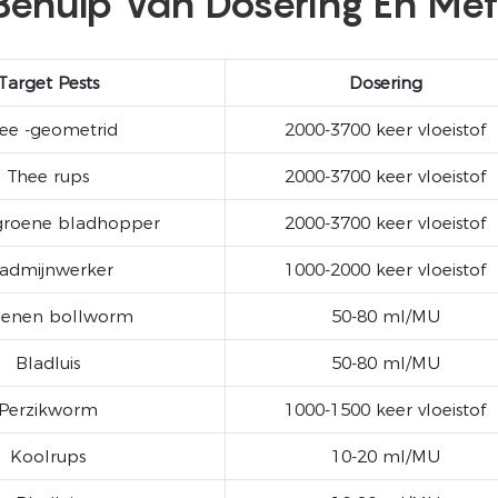
Behulp Van Dosering En Me
Target Pests
Dosering
ee -geometrid
2000-3700 keer vloeistof
Thee rups
2000-3700 keer vloeistof
 groene bladhopper
2000-3700 keer vloeistof
admijnwerker
1000-2000 keer vloeistof
oenen bollworm
50-80 ml/MU
Bladluis
50-80 ml/MU
Perzikworm
1000-1500 keer vloeistof
Koolrups
10-20 ml/MU