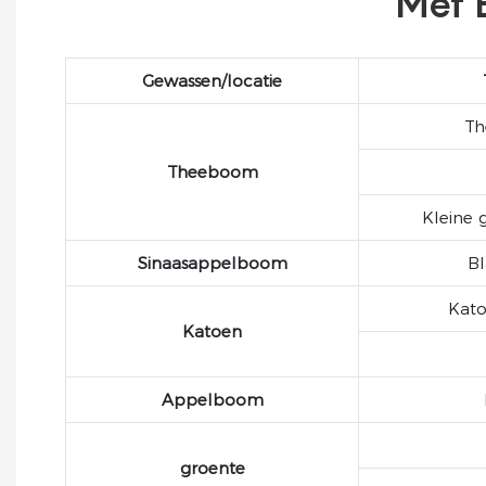
Met 
Gewassen/locatie
Th
Theeboom
Kleine
Sinaasappelboom
Bl
Kat
Katoen
Appelboom
groente