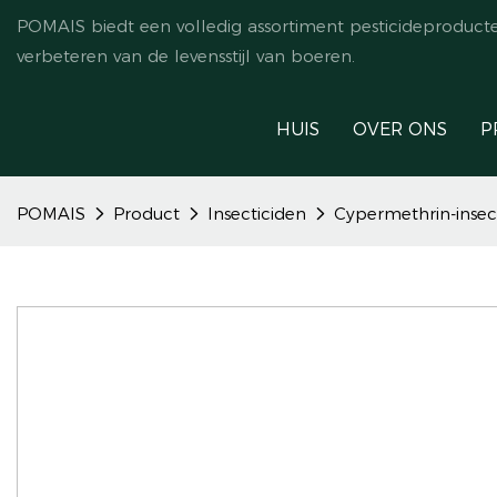
POMAIS biedt een volledig assortiment pesticideproduct
verbeteren van de levensstijl van boeren.
HUIS
OVER ONS
P
POMAIS
Product
Insecticiden
Cypermethrin-insec