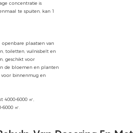
age concentratie is
nmaal te spuiten, kan 1
n, openbare plaatsen van
toiletten, vuilnisbelt en
, geschikt voor
s in de bloemen en planten
en voor binnenmug en
kt 4000-6000 ㎡,
0-6000 ㎡.