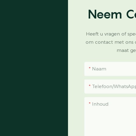
Neem C
Heeft u vragen of spe
om contact met ons 
maat ge
Naam
Telefoon/WhatsAp
Inhoud