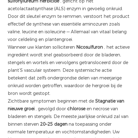
sulfonylureum herbicide
, gericht op het
acetolactaatsynthase (ALS) enzym in gevoelig onkruid.
Door dit sleutel enzym te remmen, verstoort het product
effectief de synthese van essentiële aminozuren zoals
valine, leucine en isoleucine — Allemaal van vitaal belang
voor celdeling en plantengroei.
Wanneer uw klanten solliciteren
Nicosulfuron
, het actieve
ingrediënt wordt snel geabsorbeerd door de bladeren,
stengels en wortels en vervolgens getransloceerd door de
plant’S vasculair systeem. Deze systemische actie
betekent dat zelfs ondergrondse delen van meerjarige
onkruid worden getroffen, waardoor de hergroei bij de
bron wordt gestopt.
Zichtbare symptomen beginnen met de
Stagnatie van
nieuwe groei
, gevolgd door
chlorose
en necrose van
bladeren en stengels. De meeste jaarlijkse onkruid zal van
binnen sterven
20–25 dagen
na toepassing onder
normale temperatuur en vochtomstandigheden. Uw