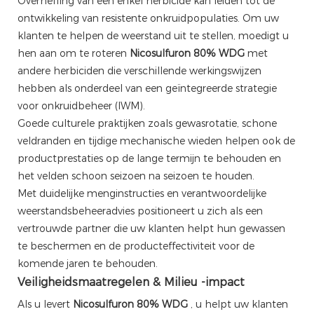
Overheffing van een enkel herbicide kan leiden tot de
ontwikkeling van resistente onkruidpopulaties. Om uw
klanten te helpen de weerstand uit te stellen, moedigt u
hen aan om te roteren
Nicosulfuron 80% WDG
met
andere herbiciden die verschillende werkingswijzen
hebben als onderdeel van een geïntegreerde strategie
voor onkruidbeheer (IWM).
Goede culturele praktijken zoals gewasrotatie, schone
veldranden en tijdige mechanische wieden helpen ook de
productprestaties op de lange termijn te behouden en
het velden schoon seizoen na seizoen te houden.
Met duidelijke menginstructies en verantwoordelijke
weerstandsbeheeradvies positioneert u zich als een
vertrouwde partner die uw klanten helpt hun gewassen
te beschermen en de producteffectiviteit voor de
komende jaren te behouden.
Veiligheidsmaatregelen & Milieu -impact
Als u levert
Nicosulfuron 80% WDG
, u helpt uw ​​klanten