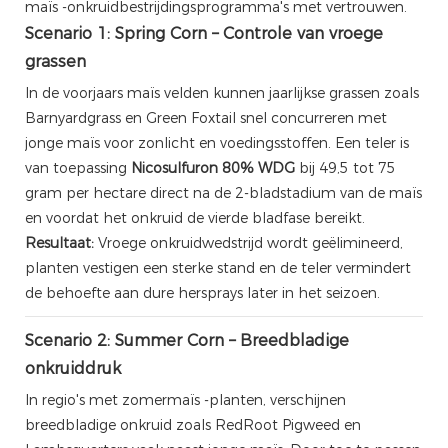
maïs -onkruidbestrijdingsprogramma's met vertrouwen.
Scenario 1: Spring Corn – Controle van vroege
grassen
In de voorjaars maïs velden kunnen jaarlijkse grassen zoals
Barnyardgrass en Green Foxtail snel concurreren met
jonge maïs voor zonlicht en voedingsstoffen. Een teler is
van toepassing
Nicosulfuron 80% WDG
bij 49,5 tot 75
gram per hectare direct na de 2-bladstadium van de maïs
en voordat het onkruid de vierde bladfase bereikt.
Resultaat:
Vroege onkruidwedstrijd wordt geëlimineerd,
planten vestigen een sterke stand en de teler vermindert
de behoefte aan dure hersprays later in het seizoen.
Scenario 2: Summer Corn – Breedbladige
onkruiddruk
In regio's met zomermaïs -planten, verschijnen
breedbladige onkruid zoals RedRoot Pigweed en