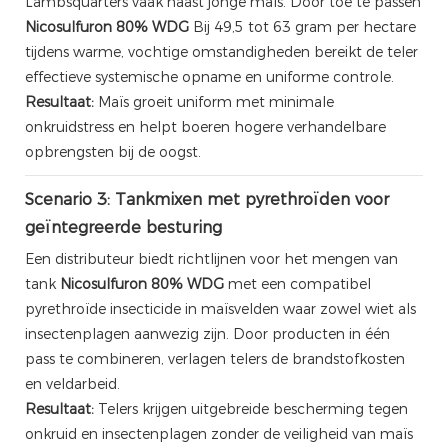
Lambsquarters vaak naast jonge maïs. Door toe te passen
Nicosulfuron 80% WDG
Bij 49,5 tot 63 gram per hectare
tijdens warme, vochtige omstandigheden bereikt de teler
effectieve systemische opname en uniforme controle.
Resultaat:
Maïs groeit uniform met minimale
onkruidstress en helpt boeren hogere verhandelbare
opbrengsten bij de oogst.
Scenario 3: Tankmixen met pyrethroïden voor
geïntegreerde besturing
Een distributeur biedt richtlijnen voor het mengen van
tank
Nicosulfuron 80% WDG
met een compatibel
pyrethroïde insecticide in maïsvelden waar zowel wiet als
insectenplagen aanwezig zijn. Door producten in één
pass te combineren, verlagen telers de brandstofkosten
en veldarbeid.
Resultaat:
Telers krijgen uitgebreide bescherming tegen
onkruid en insectenplagen zonder de veiligheid van maïs