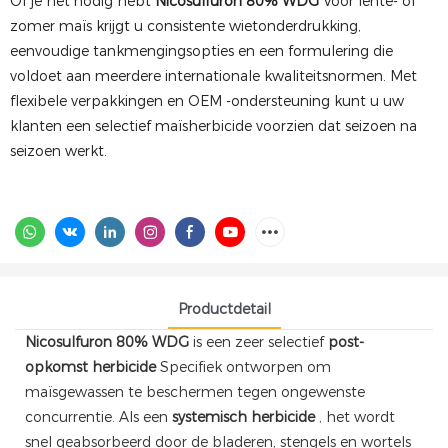
Of je het nodig hebt
Nicosulfuron 80% WDG
Voor lente- of
zomer maïs krijgt u consistente wietonderdrukking,
eenvoudige tankmengingsopties en een formulering die
voldoet aan meerdere internationale kwaliteitsnormen. Met
flexibele verpakkingen en OEM -ondersteuning kunt u uw
klanten een selectief maïsherbicide voorzien dat seizoen na
seizoen werkt.
Productdetail
Nicosulfuron 80% WDG
is een zeer selectief
post-
opkomst herbicide
Specifiek ontworpen om
maïsgewassen te beschermen tegen ongewenste
concurrentie. Als een
systemisch herbicide
, het wordt
snel geabsorbeerd door de bladeren, stengels en wortels