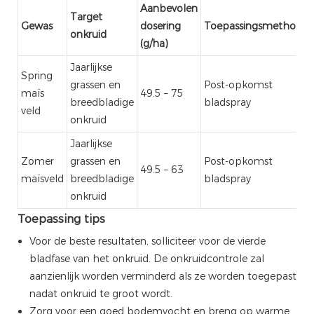
Aanbevolen
Target
Gewas
dosering
Toepassingsmethode
onkruid
(g/ha)
Jaarlijkse
Spring
grassen en
Post-opkomst
maïs
49.5 – 75
breedbladige
bladspray
veld
onkruid
Jaarlijkse
Zomer
grassen en
Post-opkomst
49.5 – 63
maïsveld
breedbladige
bladspray
onkruid
Toepassing tips
Voor de beste resultaten, solliciteer voor de vierde
bladfase van het onkruid. De onkruidcontrole zal
aanzienlijk worden verminderd als ze worden toegepast
nadat onkruid te groot wordt.
Zorg voor een goed bodemvocht en breng op warme