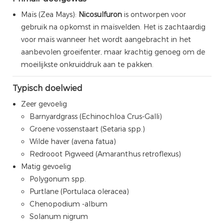
Maïs (Zea Mays):
Nicosulfuron
is ontworpen voor
gebruik na opkomst in maïsvelden. Het is zachtaardig
voor maïs wanneer het wordt aangebracht in het
aanbevolen groeifenter, maar krachtig genoeg om de
moeilijkste onkruiddruk aan te pakken.
Typisch doelwied
Zeer gevoelig
Barnyardgrass (Echinochloa Crus-Galli)
Groene vossenstaart (Setaria spp.)
Wilde haver (avena fatua)
Redrooot Pigweed (Amaranthus retroflexus)
Matig gevoelig
Polygonum spp.
Purtlane (Portulaca oleracea)
Chenopodium -album
Solanum nigrum