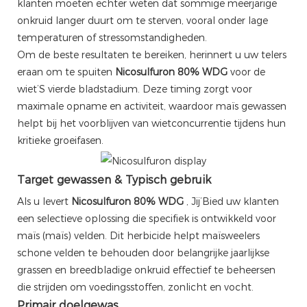
klanten moeten echter weten dat sommige meerjarige
onkruid langer duurt om te sterven, vooral onder lage
temperaturen of stressomstandigheden.
Om de beste resultaten te bereiken, herinnert u uw telers
eraan om te spuiten
Nicosulfuron 80% WDG
voor de
wiet’S vierde bladstadium. Deze timing zorgt voor
maximale opname en activiteit, waardoor maïs gewassen
helpt bij het voorblijven van wietconcurrentie tijdens hun
kritieke groeifasen.
Target gewassen & Typisch gebruik
Als u levert
Nicosulfuron 80% WDG
, Jij’Bied uw klanten
een selectieve oplossing die specifiek is ontwikkeld voor
maïs (maïs) velden. Dit herbicide helpt maïsweelers
schone velden te behouden door belangrijke jaarlijkse
grassen en breedbladige onkruid effectief te beheersen
die strijden om voedingsstoffen, zonlicht en vocht.
Primair doelgewas