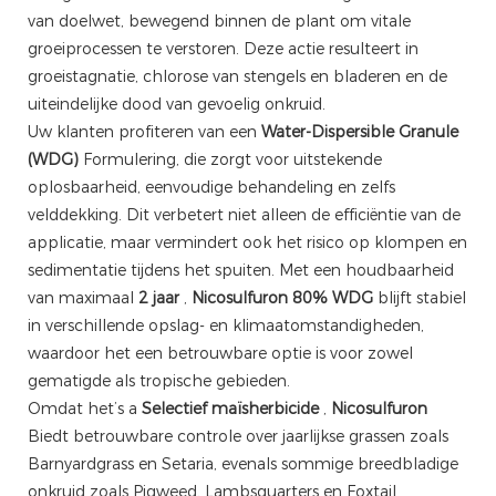
van doelwet, bewegend binnen de plant om vitale
groeiprocessen te verstoren. Deze actie resulteert in
groeistagnatie, chlorose van stengels en bladeren en de
uiteindelijke dood van gevoelig onkruid.
Uw klanten profiteren van een
Water-Dispersible Granule
(WDG)
Formulering, die zorgt voor uitstekende
oplosbaarheid, eenvoudige behandeling en zelfs
velddekking. Dit verbetert niet alleen de efficiëntie van de
applicatie, maar vermindert ook het risico op klompen en
sedimentatie tijdens het spuiten. Met een houdbaarheid
van maximaal
2 jaar
,
Nicosulfuron 80% WDG
blijft stabiel
in verschillende opslag- en klimaatomstandigheden,
waardoor het een betrouwbare optie is voor zowel
gematigde als tropische gebieden.
Omdat het’s a
Selectief maïsherbicide
,
Nicosulfuron
Biedt betrouwbare controle over jaarlijkse grassen zoals
Barnyardgrass en Setaria, evenals sommige breedbladige
onkruid zoals Pigweed, Lambsquarters en Foxtail.