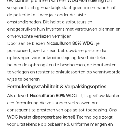
Uw klanten profiteren van een
WDG -formulering
Dat
verspreidt zich gemakkelijk, slaat goed op en handhaaft
de potentie tot twee jaar onder de juiste
omstandigheden. Dit helpt distributeurs en
eindgebruikers hun inventaris met vertrouwen plannen en
onverwachte verliezen vermijden.
Door aan te bieden
Nicosulfuron 80% WDG
, je
positioneert jezelf als een betrouwbare partner die
oplossingen voor onkruidbestrijding levert die telers
helpen de opbrengsten te beschermen, de inputkosten
te verlagen en resistente onkruidsoorten op verantwoorde
wijze te beheren.
Formuleringsstabiliteit & Verpakkingsopties
Als u levert
Nicosulfuron 80% WDG
, Jij’Ik geef uw klanten
een formulering die ze kunnen vertrouwen om
consequent te presteren van opslag tot toepassing. Ons
WDG (water dispergeerbare korrel)
Technologie zorgt
voor uitstekende oplosbaarheid, uniforme mengen en