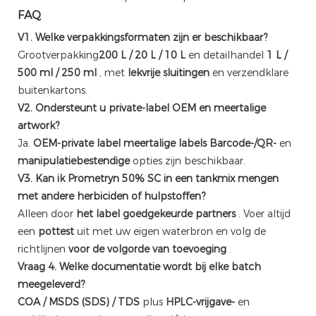
FAQ
V1. Welke verpakkingsformaten zijn er beschikbaar?
Grootverpakking
200 L / 20 L / 10 L
en detailhandel
1 L /
500 ml / 250 ml
, met
lekvrije sluitingen
en verzendklare
buitenkartons.
V2. Ondersteunt u private-label OEM en meertalige
artwork?
Ja.
OEM-private label
meertalige labels
Barcode-/QR-
en
manipulatiebestendige
opties zijn beschikbaar.
V3. Kan ik Prometryn 50% SC in een tankmix mengen
met andere herbiciden of hulpstoffen?
Alleen door
het label goedgekeurde partners
. Voer altijd
een
pottest
uit met uw eigen waterbron en volg de
richtlijnen
voor de volgorde van toevoeging
.
Vraag 4. Welke documentatie wordt bij elke batch
meegeleverd?
COA / MSDS (SDS) / TDS
plus
HPLC-vrijgave-
en