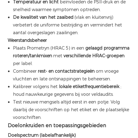
Temperatuur en licht
beïnvloeden de PSII-druk en de
snelheid waarmee symptomen optreden.
De kwaliteit van het zaaibed
(vlak en kluitenvrij)
verbetert de uniforme bestrijding en vermindert het
aantal overgeslagen zaailingen.
Weerstandsbeheer
Plaats Prometryn (HRAC 5) in een
gelaagd programma
roteren/tankmixen
met
verschillende HRAC-groepen
per label.
Combineer
rest- en contactstrategieën
om vroege
vluchten en late ontsnappingen te beheersen.
Kalibreer volgens het
lokale etiketfrequentiebereik
;
houd nauwkeurige gegevens bij voor veldaudits.
Test nieuwe mengsels altijd eerst in een potje. Volg
daarbij de voorschriften op het etiket en de plaatselijke
voorschriften.
Doelonkruiden en toepassingsgebieden
Doelspectrum (labelafhankelijk)