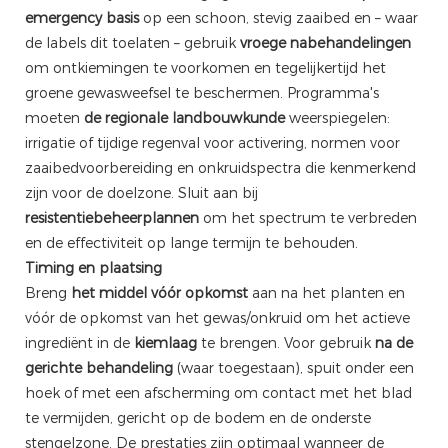
emergency basis
op een schoon, stevig zaaibed en – waar
de labels dit toelaten – gebruik
vroege nabehandelingen
om ontkiemingen te voorkomen en tegelijkertijd het
groene gewasweefsel te beschermen. Programma's
moeten
de regionale landbouwkunde
weerspiegelen:
irrigatie of tijdige regenval voor activering, normen voor
zaaibedvoorbereiding en onkruidspectra die kenmerkend
zijn voor de doelzone. Sluit aan bij
resistentiebeheerplannen
om het spectrum te verbreden
en de effectiviteit op lange termijn te behouden.
Timing en plaatsing
Breng
het middel vóór opkomst
aan na het planten en
vóór de opkomst van het gewas/onkruid om het actieve
ingrediënt in de
kiemlaag
te brengen. Voor gebruik
na de
gerichte behandeling
(waar toegestaan), spuit onder een
hoek of met een afscherming om contact met het blad
te vermijden, gericht op de bodem en de onderste
stengelzone. De prestaties zijn optimaal wanneer de