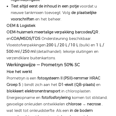
Test altijd eerst de inhoud in een potje
voordat u
nieuwe tankmixen toevoegt. Volg
de plaatselijke
voorschriften
en het beheer.
OEM & Logistiek
OEM-huismerk
meertalige verpakking
barcodes/QR
,
en
COA/MSDS/TDS
Ondersteuning beschikbaar.
Vloeistofverpakkingen:
200 L / 20 L / 10 L
(bulk) en
1 L /
500 ml / 250 ml
(detailhandel); lekvrije sluitingen en
verzendklare buitenkartons.
Werkingswijze — Prometryn 50% SC
Hoe het werkt
Prometryn is een
fotosysteem II (PSII)-remmer
HRAC
Groep 5
) bindt zich aan het
D1-eiwit (QB-plaats)
en
blokkeert elektronentransport
in chloroplasten.
Energieopname en
fotofosforylering
komen tot stilstand;
gevoelige onkruiden ontwikkelen
chlorose → necrose
,
wat leidt tot onkruidsterfte. Als een
in de bodem