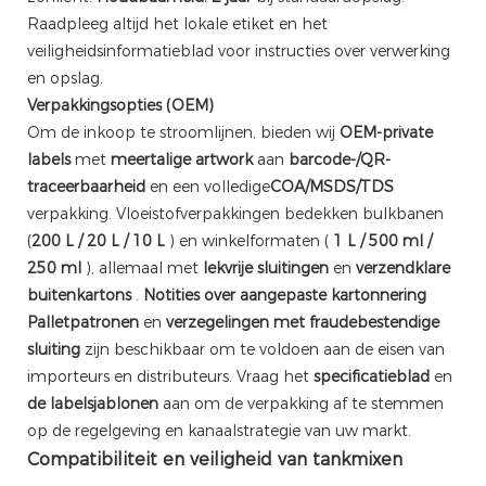
Raadpleeg altijd het lokale etiket en het
veiligheidsinformatieblad voor instructies over verwerking
en opslag.
Verpakkingsopties (OEM)
Om de inkoop te stroomlijnen, bieden wij
OEM-private
labels
met
meertalige artwork
aan
barcode-/QR-
traceerbaarheid
en een volledige
COA/MSDS/TDS
verpakking. Vloeistofverpakkingen bedekken bulkbanen
(
200 L / 20 L / 10 L
) en winkelformaten (
1 L / 500 ml /
250 ml
), allemaal met
lekvrije sluitingen
en
verzendklare
buitenkartons
.
Notities over aangepaste kartonnering
Palletpatronen
en
verzegelingen met fraudebestendige
sluiting
zijn beschikbaar om te voldoen aan de eisen van
importeurs en distributeurs. Vraag het
specificatieblad
en
de labelsjablonen
aan om de verpakking af te stemmen
op de regelgeving en kanaalstrategie van uw markt.
Compatibiliteit en veiligheid van tankmixen