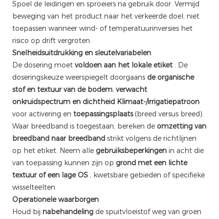
Spoel de leidingen en sproeiers na gebruik door. Vermijd
beweging van het product naar het verkeerde doel; niet
toepassen wanneer wind- of temperatuurinversies het
risico op drift vergroten.
Snelheidsuitdrukking en sleutelvariabelen
De dosering moet
voldoen aan het lokale etiket
. De
doseringskeuze weerspiegelt doorgaans
de organische
stof en textuur van de bodem.
verwacht
onkruidspectrum en dichtheid
Klimaat-/irrigatiepatroon
voor activering en
toepassingsplaats
(breed versus breed).
Waar breedband is toegestaan, bereken de
omzetting van
breedband naar breedband
strikt volgens de richtlijnen
op het etiket. Neem alle
gebruiksbeperkingen
in acht die
van toepassing kunnen zijn op
grond met een lichte
textuur of een lage OS
, kwetsbare gebieden of specifieke
wisselteelten.
Operationele waarborgen
Houd bij
nabehandeling
de spuitvloeistof weg van groen