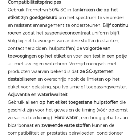
Compatibiliteitsprincipes
Gebruik Prometryn 50% SC in
tankmixen die op het
etiket zijn goedgekeurd
om het spectrum te verbreden
en resistentiemanagement te ondersteunen. Blijf
continu
roeren
zodat het
suspensieconcentraat
uniform blijft.
Volg bij het toevoegen van andere stoffen (restanten,
contactherbiciden, hulpstoffen) de
volgorde van
toevoegingen op het etiket
en voer een
test in een potje
uit met uw eigen waterbron. Vermijd mengsels met
producten waarvan bekend is dat
ze SC-systemen
destabiliseren
en overschrijd nooit de limieten op het
etiket voor belasting, spuitvolume of toepassingsvenster.
Adjuvantia en waterkwaliteit
Gebruik alleen
op het etiket toegestane hulpstoffen
die
geschikt zijn voor het gewas en de timing (vóór opkomst
versus na toediening).
Hard water
, een hoog gehalte aan
bicarbonaat en
zwevende vaste stoffen
kunnen de
compatibiliteit en prestaties beïnvloeden; conditioneer