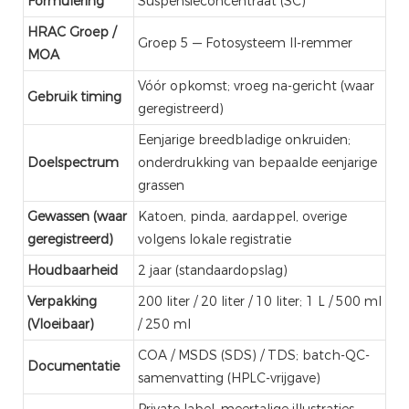
Formulering
Suspensieconcentraat (SC)
HRAC Groep /
Groep 5 — Fotosysteem II-remmer
MOA
Vóór opkomst; vroeg na-gericht (waar
Gebruik timing
geregistreerd)
Eenjarige breedbladige onkruiden;
Doelspectrum
onderdrukking van bepaalde eenjarige
grassen
Gewassen (waar
Katoen, pinda, aardappel, overige
geregistreerd)
volgens lokale registratie
Houdbaarheid
2 jaar (standaardopslag)
Verpakking
200 liter / 20 liter / 10 liter; 1 L / 500 ml
(Vloeibaar)
/ 250 ml
COA / MSDS (SDS) / TDS; batch-QC-
Documentatie
samenvatting (HPLC-vrijgave)
Private label, meertalige illustraties,