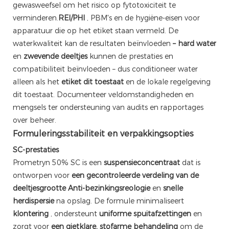
gewasweefsel om het risico op fytotoxiciteit te
verminderen.
REI/PHI
, PBM's en de hygiëne-eisen voor
apparatuur die op het etiket staan ​​vermeld. De
waterkwaliteit kan de resultaten beïnvloeden
– hard water
en
zwevende deeltjes
kunnen de prestaties en
compatibiliteit beïnvloeden – dus conditioneer water
alleen als het
etiket dit toestaat
en de lokale regelgeving
dit toestaat. Documenteer veldomstandigheden en
mengsels ter ondersteuning van audits en rapportages
over beheer.
Formuleringsstabiliteit en verpakkingsopties
SC-prestaties
Prometryn 50% SC is een
suspensieconcentraat
dat is
ontworpen voor
een gecontroleerde verdeling van de
deeltjesgrootte
Anti-bezinkingsreologie
en
snelle
herdispersie
na opslag. De formule minimaliseert
klontering
, ondersteunt
uniforme spuitafzettingen
en
zorgt voor
een gietklare, stofarme behandeling
om de