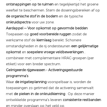
ontsnappingen op te ruimen
en tegelijkertijd het groene
weefsel te beschermen. Stem de doseringsbereiken af ​​op
de organische stof in de bodem
en de typische
onkruidspectra
voor uw zone.
Aardappel — Voor opkomst op gevormde bedden
Toepassen op
goed voorbereide ruggen
zodat de
werkzame stof de
kiemlaag
bereikt. Schonere
omstandigheden in de rij ondersteunen
een gelijkmatige
opkomst
en
soepelere vroege veldbewerkingen
;
combineer met complementaire HRAC-groepen (per
etiket) voor een breder spectrum.
Geïrrigeerde rijgewassen - Activeringsgestuurde
programma's
Waar
de irrigatieplanning
voorspelbaar is, worden de
toepassingen zo getimed dat de activering samenvalt
met
de pieken in de onkruidkieming
. Op deze manier
ontwikkelde programma's leveren
consistente restbanden
en minder overslaan op het veld op.