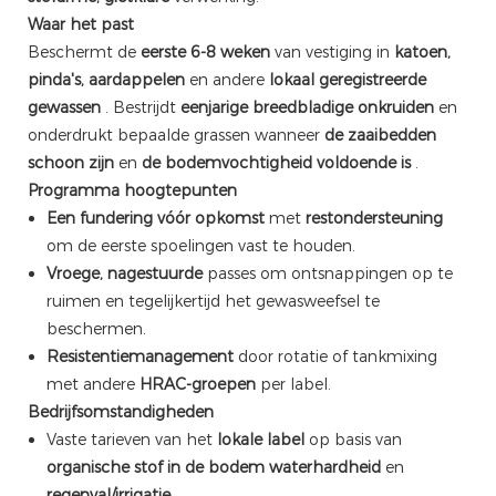
Waar het past
Beschermt de
eerste 6-8 weken
van vestiging in
katoen,
pinda's, aardappelen
en andere
lokaal geregistreerde
gewassen
. Bestrijdt
eenjarige breedbladige onkruiden
en
onderdrukt bepaalde grassen wanneer
de zaaibedden
schoon zijn
en
de bodemvochtigheid voldoende is
.
Programma hoogtepunten
Een fundering vóór opkomst
met
restondersteuning
om de eerste spoelingen vast te houden.
Vroege, nagestuurde
passes om ontsnappingen op te
ruimen en tegelijkertijd het gewasweefsel te
beschermen.
Resistentiemanagement
door rotatie of tankmixing
met andere
HRAC-groepen
per label.
Bedrijfsomstandigheden
Vaste tarieven van het
lokale label
op basis van
organische stof in de bodem
waterhardheid
en
regenval/irrigatie
.