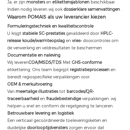
Ja, er zijn
monsters
en
etikettensjablonen
beschikbaar.
Indien nodig leveren wij ook
dossierklare samenvattingen
.
Waarom POMAIS als uw leverancier kiezen
Formuleringstechniek en kwaliteitscontrole
U krijgt
stabiele SC-prestaties
gevalideerd door
HPLC-
release
koude/warmteopslag
en
vries-
dooicontroles om
de verwerking en veldresultaten te beschermen.
Documentatie en naleving
Wij leveren
COA/MSDS/TDS
Met
GHS-conforme
etikettering. Ons team begrijpt
registratieprocessen
en
bereidt regiospecifieke verpakkingen voor.
OEM & merkuitvoering
Van
meertalige illustraties
tot
barcodes/QR-
traceerbaarheid
en
fraudebestendige
verpakkingen: wij
helpen u snel en conform de regelgeving te lanceren.
Betrouwbare levering en logistiek
Een verticaal gecoördineerde toeleveringsketen en
duidelijke
doorlooptijdvensters
zorgen ervoor dat