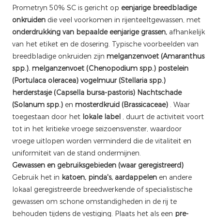
Prometryn 50% SC is gericht op
eenjarige breedbladige
onkruiden
die veel voorkomen in rijenteeltgewassen, met
onderdrukking van bepaalde eenjarige grassen,
afhankelijk
van het etiket en de dosering. Typische voorbeelden van
breedbladige onkruiden zijn
melganzenvoet (Amaranthus
spp.).
melganzenvoet (Chenopodium spp.)
postelein
(Portulaca oleracea)
vogelmuur (Stellaria spp.)
herderstasje (Capsella bursa-pastoris)
Nachtschade
(Solanum spp.)
en
mosterdkruid (Brassicaceae)
. Waar
toegestaan ​​door het
lokale label
, duurt de activiteit voort
tot in het kritieke vroege seizoensvenster, waardoor
vroege uitlopen worden verminderd die de vitaliteit en
uniformiteit van de stand ondermijnen.
Gewassen en gebruiksgebieden (waar geregistreerd)
Gebruik het in
katoen, pinda's, aardappelen
en andere
lokaal geregistreerde breedwerkende of specialistische
gewassen om schone omstandigheden in de rij te
behouden tijdens de vestiging. Plaats het als een
pre-