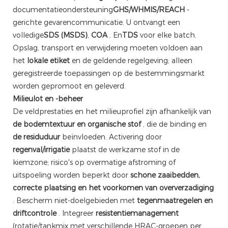
documentatieondersteuning
GHS/WHMIS/REACH
-
gerichte gevarencommunicatie. U ontvangt een
volledige
SDS (MSDS)
,
COA
, En
TDS
voor elke batch.
Opslag, transport en verwijdering moeten voldoen aan
het
lokale etiket
en de geldende regelgeving; alleen
geregistreerde toepassingen op de bestemmingsmarkt
worden gepromoot en geleverd.
Milieulot en -beheer
De veldprestaties en het milieuprofiel zijn afhankelijk van
de bodemtextuur en organische stof
, die de binding en
de residuduur
beïnvloeden. Activering door
regenval/irrigatie
plaatst de werkzame stof in de
kiemzone; risico's op overmatige afstroming of
uitspoeling worden beperkt door
schone zaaibedden,
correcte plaatsing en het voorkomen van oververzadiging
. Bescherm niet-doelgebieden met
tegenmaatregelen en
driftcontrole
. Integreer
resistentiemanagement
(rotatie/tankmix met verschillende HRAC-groepen per