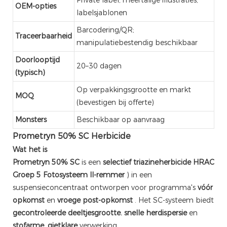
OEM-opties
labelsjablonen
Barcodering/QR;
Traceerbaarheid
manipulatiebestendig beschikbaar
Doorlooptijd
20–30 dagen
(typisch)
Op verpakkingsgrootte en markt
MOQ
(bevestigen bij offerte)
Monsters
Beschikbaar op aanvraag
Prometryn 50% SC Herbicide
Wat het is
Prometryn 50% SC
is een
selectief triazineherbicide
HRAC
Groep 5
Fotosysteem II-remmer
) in een
suspensieconcentraat ontworpen voor programma's
vóór
opkomst
en
vroege post-opkomst
. Het SC-systeem biedt
gecontroleerde deeltjesgrootte.
snelle herdispersie
en
stofarme, gietklare
verwerking.