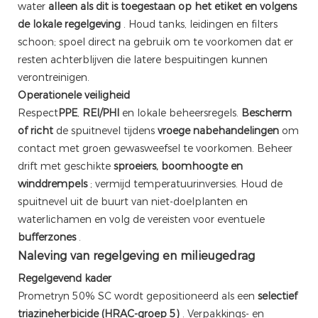
water
alleen als dit is toegestaan ​​op het etiket en volgens
de lokale regelgeving
. Houd tanks, leidingen en filters
schoon; spoel direct na gebruik om te voorkomen dat er
resten achterblijven die latere bespuitingen kunnen
verontreinigen.
Operationele veiligheid
Respect
PPE
,
REI/PHI
en lokale beheersregels.
Bescherm
of richt
de spuitnevel tijdens
vroege nabehandelingen
om
contact met groen gewasweefsel te voorkomen. Beheer
drift met geschikte
sproeiers, boomhoogte en
winddrempels
; vermijd temperatuurinversies. Houd de
spuitnevel uit de buurt van niet-doelplanten en
waterlichamen en volg de vereisten voor eventuele
bufferzones
.
Naleving van regelgeving en milieugedrag
Regelgevend kader
Prometryn 50% SC wordt gepositioneerd als een
selectief
triazineherbicide (HRAC-groep 5)
. Verpakkings- en