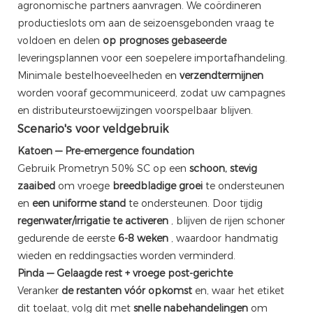
agronomische partners aanvragen. We coördineren
productieslots om aan de seizoensgebonden vraag te
voldoen en delen
op prognoses gebaseerde
leveringsplannen voor een soepelere importafhandeling.
Minimale bestelhoeveelheden en
verzendtermijnen
worden vooraf gecommuniceerd, zodat uw campagnes
en distributeurstoewijzingen voorspelbaar blijven.
Scenario's voor veldgebruik
Katoen — Pre-emergence foundation
Gebruik Prometryn 50% SC op een
schoon, stevig
zaaibed
om vroege
breedbladige groei
te ondersteunen
en
een uniforme stand
te ondersteunen. Door tijdig
regenwater/irrigatie te activeren
, blijven de rijen schoner
gedurende de eerste
6-8 weken
, waardoor handmatig
wieden en reddingsacties worden verminderd.
Pinda — Gelaagde rest + vroege post-gerichte
Veranker
de restanten vóór opkomst
en, waar het etiket
dit toelaat, volg dit met
snelle nabehandelingen
om