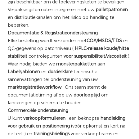
zijn beschikbaar om de toeleveringsketen te beveiligen.
Verpakkingsformaten integreren met uw
palletpatronen
en distributiekanalen om het risico op handling te
beperken.
Documentatie & Registratieondersteuning
Elke bestelling wordt verzonden met
COA/MSDS/TDS
en
QC-gegevens op batchniveau (
HPLC-release
koude/hitte
stabiliteit
controlepunten
voor suspensibiliteit/viscositeit
).
Waar nodig bieden we
monsterpakketten
aan
Labelsjablonen
en
dossierklare
technische
samenvattingen ter ondersteuning van uw
marktregistratieworkflow
. Ons team stemt de
documentatietiming af op uw
doorlooptijd
om
lanceringen op schema te houden.
Commerciële ondersteuning
U kunt
verkoopformulieren
, een beknopte
handleiding
voor gebruik en positionering
(vóór opkomst en kort na
de teelt) en
trainingsbriefings
voor verkoopteams en