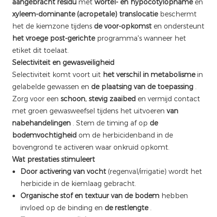
aangebracht residu
met
wortel- en hypocotylopname
en
xyleem-dominante (acropetale) translocatie
beschermt
het de kiemzone tijdens
de voor-opkomst
en ondersteunt
het vroege post-gerichte
programma's wanneer het
etiket dit toelaat.
Selectiviteit en gewasveiligheid
Selectiviteit komt voort uit
het verschil in metabolisme
in
gelabelde gewassen en
de plaatsing van de toepassing
.
Zorg voor een
schoon, stevig zaaibed
en vermijd contact
met groen gewasweefsel tijdens het uitvoeren
van
nabehandelingen
. Stem de timing af op
de
bodemvochtigheid
om de herbicidenband in de
bovengrond te activeren waar onkruid opkomt.
Wat prestaties stimuleert
Door activering van vocht
(regenval/irrigatie) wordt het
herbicide in de kiemlaag gebracht.
Organische stof en textuur van de bodem
hebben
invloed op de binding en
de restlengte
.