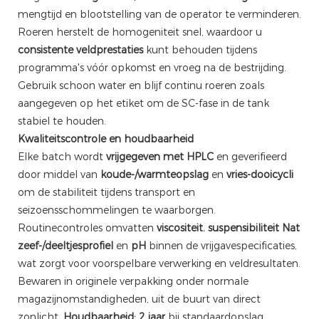
mengtijd en blootstelling van de operator te verminderen.
Roeren herstelt de homogeniteit snel, waardoor u
consistente veldprestaties
kunt behouden tijdens
programma's vóór opkomst en vroeg na de bestrijding.
Gebruik schoon water en blijf continu roeren zoals
aangegeven op het etiket om de SC-fase in de tank
stabiel te houden.
Kwaliteitscontrole en houdbaarheid
Elke batch wordt
vrijgegeven met HPLC
en geverifieerd
door middel van
koude-/warmteopslag
en
vries-dooicycli
om de stabiliteit tijdens transport en
seizoensschommelingen te waarborgen.
Routinecontroles omvatten
viscositeit.
suspensibiliteit
Nat
zeef-/deeltjesprofiel
en
pH
binnen de vrijgavespecificaties,
wat zorgt voor voorspelbare verwerking en veldresultaten.
Bewaren in originele verpakking onder normale
magazijnomstandigheden, uit de buurt van direct
zonlicht.
Houdbaarheid: 2 jaar
bij standaardopslag.