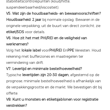
stabiliteitscontrolepunten (koud/hitte,
suspendeerbaarheid/viscositeit).
V5. Wat zijn de houdbaarheids- en bewaarvoorschriften?
Houdbaarheid: 2 jaar
bij normale opslag. Bewaren in de
originele verpakking, uit de buurt van direct zonlicht; zie
etiket/SDS
voor details.
V6. Hoe zit het met PHI/REI en de veiligheid van
werknemers?
Volg het
lokale label
voor
PHI/REI
En
PPE
Vereisten. Houd
rekening met bufferzones en maatregelen ter
vermindering van drift.
V7. Levertijd en minimale bestelhoeveelheid?
Typische
levertijden zijn 20-30 dagen,
afgestemd op de
prognose; minimale bestelhoeveelheid is afhankelijk van
de verpakkingsgrootte en de markt. We bevestigen dit bij
offerte.
V8. Kunt u monsters en etiketsjablonen voor registratie
verstrekken?