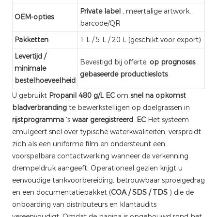
Private label
, meertalige artwork,
OEM-opties
barcode/QR
Pakketten
1 L / 5 L / 20 L (geschikt voor export)
Levertijd /
Bevestigd bij offerte;
op prognoses
minimale
gebaseerde productieslots
bestelhoeveelheid
U gebruikt
Propanil 480 g/L EC
om
snel na opkomst
bladverbranding
te bewerkstelligen op doelgrassen in
rijstprogramma
's
waar geregistreerd
.
EC
Het systeem
emulgeert snel over typische waterkwaliteiten, verspreidt
zich als een uniforme film en ondersteunt een
voorspelbare contactwerking wanneer de verkenning
drempeldruk aangeeft. Operationeel gezien krijgt u
eenvoudige tankvoorbereiding, betrouwbaar sproeigedrag
en een documentatiepakket (
COA / SDS / TDS
) die de
onboarding van distributeurs en klantaudits
vereenvoudigt. Omdat de pagina is opgebouwd rond het