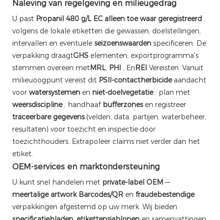
Naleving van regelgeving en milieugedrag
U past
Propanil 480 g/L EC
alleen toe waar geregistreerd
,
volgens de lokale etiketten die gewassen, doelstellingen,
intervallen en eventuele
seizoenswaarden
specificeren. De
verpakking draagt
GHS
elementen; exportprogramma's
stemmen overeen met
MRL
,
PHI
, En
REI
Vereisten. Vanuit
milieuoogpunt vereist dit
PSII-contactherbicide
aandacht
voor
watersystemen
en
niet-doelvegetatie
: plan met
weersdiscipline
, handhaaf
bufferzones
en registreer
traceerbare gegevens
(velden, data, partijen, waterbeheer,
resultaten) voor toezicht en inspectie door
toezichthouders. Extrapoleer claims niet verder dan het
etiket.
OEM-services en marktondersteuning
U kunt snel handelen met
private-label OEM
—
meertalige artwork
Barcodes/QR
en
fraudebestendige
verpakkingen afgestemd op uw merk. Wij bieden
specificatiebladen.
etikettensjablonen
en samenvattingen