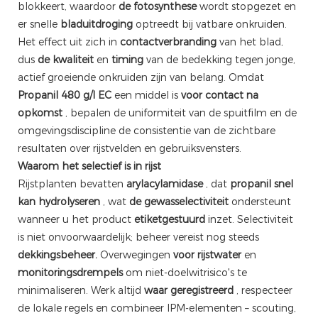
blokkeert, waardoor
de fotosynthese
wordt stopgezet en
er snelle
bladuitdroging
optreedt bij vatbare onkruiden.
Het effect uit zich in
contactverbranding
van het blad,
dus
de kwaliteit
en
timing
van de bedekking tegen jonge,
actief groeiende onkruiden zijn van belang. Omdat
Propanil 480 g/l EC
een middel is
voor contact na
opkomst
, bepalen de uniformiteit van de spuitfilm en de
omgevingsdiscipline de consistentie van de zichtbare
resultaten over rijstvelden en gebruiksvensters.
Waarom het selectief is in rijst
Rijstplanten bevatten
arylacylamidase
, dat
propanil snel
kan hydrolyseren
, wat
de gewasselectiviteit
ondersteunt
wanneer u het product
etiketgestuurd
inzet. Selectiviteit
is niet onvoorwaardelijk; beheer vereist nog steeds
dekkingsbeheer.
Overwegingen
voor rijstwater
en
monitoringsdrempels
om niet-doelwitrisico's te
minimaliseren. Werk altijd
waar geregistreerd
, respecteer
de lokale regels en combineer IPM-elementen – scouting,