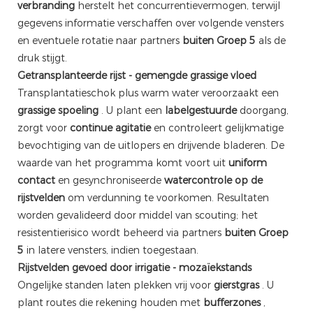
verbranding
herstelt het concurrentievermogen, terwijl
gegevens informatie verschaffen over volgende vensters
en eventuele rotatie naar partners
buiten Groep 5
als de
druk stijgt.
Getransplanteerde rijst - gemengde grassige vloed
Transplantatieschok plus warm water veroorzaakt een
grassige spoeling
. U plant een
labelgestuurde
doorgang,
zorgt voor
continue agitatie
en controleert gelijkmatige
bevochtiging van de uitlopers en drijvende bladeren. De
waarde van het programma komt voort uit
uniform
contact
en gesynchroniseerde
watercontrole op de
rijstvelden
om verdunning te voorkomen. Resultaten
worden gevalideerd door middel van scouting; het
resistentierisico wordt beheerd via partners
buiten Groep
5
in latere vensters, indien toegestaan.
Rijstvelden gevoed door irrigatie - mozaïekstands
Ongelijke standen laten plekken vrij voor
gierstgras
. U
plant routes die rekening houden met
bufferzones
,