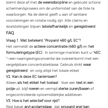
stemt deze af met
de weersdiscipline
en gebruikt schone
schermen/sproeiers om de uniformiteit van de folie te
waarborgen. Na de dienst geeft u aan of sanitaire
voorzieningen en rotatie nodig zijn. Alle claims en
doelstellingen blijven
labelafhankelijk
en
geregistreerd
.
FAQ
Vraag 1. Wat betekent “Propanil 480 g/L EC”?
Het vermeldt de
actieve concentratie (480 g/l)
en
het
formuleringstype (EC)
. In sommige markten kunt u "
4EC
"—een naamgevingsconventie die overeenkomt met een
vergelijkbare concentratieklasse. Gebruik strikt
waar
geregistreerd
, en volg altijd het lokale etiket.
V2. Kan ik deze EC tankmixen?
Alleen
als het etiket het toelaat
. Voer een
test in een
potje
uit, blijf
roeren
en vermijd
sterke zuren/basen
of
ongecontroleerde oplosmiddelrijke additieven.
V3. Hoe is het selectief voor rijst?
Rijst bevat
aryl-acylamidase
, dat
propanil snel kan