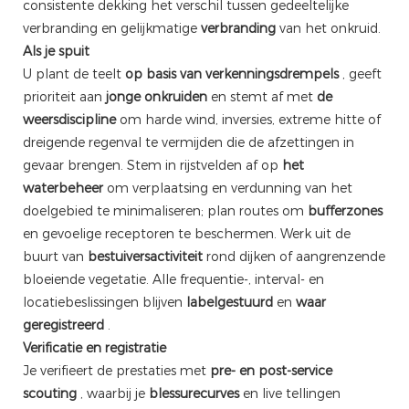
consistente dekking het verschil tussen gedeeltelijke
verbranding en gelijkmatige
verbranding
van het onkruid.
Als je spuit
U plant de teelt
op basis van verkenningsdrempels
, geeft
prioriteit aan
jonge onkruiden
en stemt af met
de
weersdiscipline
om harde wind, inversies, extreme hitte of
dreigende regenval te vermijden die de afzettingen in
gevaar brengen. Stem in rijstvelden af ​​op
het
waterbeheer
om verplaatsing en verdunning van het
doelgebied te minimaliseren; plan routes om
bufferzones
en gevoelige receptoren te beschermen. Werk uit de
buurt van
bestuiversactiviteit
rond dijken of aangrenzende
bloeiende vegetatie. Alle frequentie-, interval- en
locatiebeslissingen blijven
labelgestuurd
en
waar
geregistreerd
.
Verificatie en registratie
Je verifieert de prestaties met
pre- en post-service
scouting
, waarbij je
blessurecurves
en live tellingen