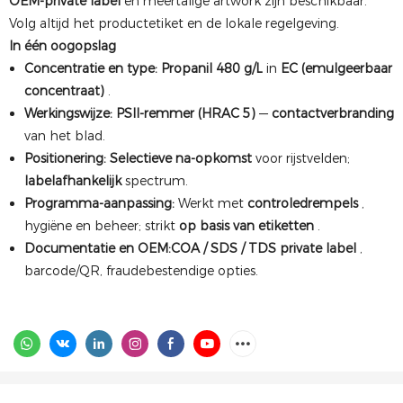
OEM-private label
en meertalige artwork zijn beschikbaar.
Volg altijd het productetiket en de lokale regelgeving.
In één oogopslag
Concentratie en type:
Propanil 480 g/L
in
EC (emulgeerbaar
concentraat)
.
Werkingswijze:
PSII-remmer (HRAC 5)
—
contactverbranding
van het blad.
Positionering:
Selectieve na-opkomst
voor rijstvelden;
labelafhankelijk
spectrum.
Programma-aanpassing:
Werkt met
controledrempels
,
hygiëne en beheer; strikt
op basis van etiketten
.
Documentatie en OEM:
COA / SDS / TDS
private label
,
barcode/QR, fraudebestendige opties.