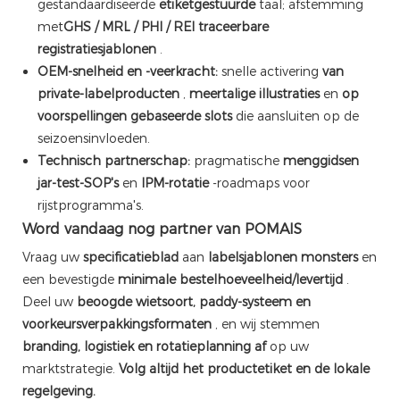
gestandaardiseerde
etiketgestuurde
taal; afstemming
met
GHS / MRL / PHI / REI
traceerbare
registratiesjablonen
.
OEM-snelheid en -veerkracht:
snelle activering
van
private-labelproducten
,
meertalige illustraties
en
op
voorspellingen gebaseerde slots
die aansluiten op de
seizoensinvloeden.
Technisch partnerschap:
pragmatische
menggidsen
jar-test-SOP's
en
IPM-rotatie
-roadmaps voor
rijstprogramma's.
Word vandaag nog partner van POMAIS
Vraag uw
specificatieblad
aan
labelsjablonen
monsters
en
een bevestigde
minimale bestelhoeveelheid/levertijd
.
Deel uw
beoogde wietsoort, paddy-systeem en
voorkeursverpakkingsformaten
, en wij stemmen
branding, logistiek en rotatieplanning af
op uw
marktstrategie.
Volg altijd het productetiket en de lokale
regelgeving.