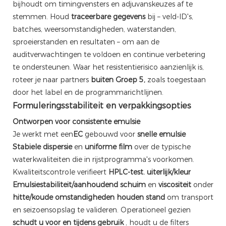
bijhoudt om timingvensters en adjuvanskeuzes af te
stemmen. Houd
traceerbare gegevens
bij – veld-ID's,
batches, weersomstandigheden, waterstanden,
sproeierstanden en resultaten – om aan de
auditverwachtingen te voldoen en continue verbetering
te ondersteunen. Waar het resistentierisico aanzienlijk is,
roteer je naar partners
buiten Groep 5,
zoals toegestaan ​​
door het label en de programmarichtlijnen.
Formuleringsstabiliteit en verpakkingsopties
Ontworpen voor consistente emulsie
Je werkt met een
EC
gebouwd voor
snelle emulsie
Stabiele dispersie
en
uniforme film
over de typische
waterkwaliteiten die in rijstprogramma's voorkomen.
Kwaliteitscontrole verifieert
HPLC-test.
uiterlijk/kleur
Emulsiestabiliteit/aanhoudend schuim
en
viscositeit
onder
hitte/koude omstandigheden houden stand
om transport
en seizoensopslag te valideren. Operationeel gezien
schudt u voor en tijdens gebruik
, houdt u de filters