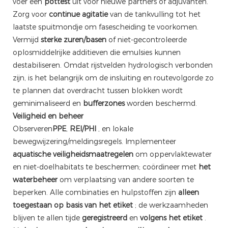
voer een
pottest
uit voor nieuwe partners of adjuvanten.
Zorg voor
continue agitatie
van de tankvulling tot het
laatste spuitmondje om fasescheiding te voorkomen.
Vermijd
sterke zuren/basen
of niet-gecontroleerde
oplosmiddelrijke additieven die emulsies kunnen
destabiliseren. Omdat rijstvelden hydrologisch verbonden
zijn, is het belangrijk om de insluiting en routevolgorde zo
te plannen dat overdracht tussen blokken wordt
geminimaliseerd en
bufferzones
worden beschermd.
Veiligheid en beheer
Observeren
PPE
,
REI/PHI
, en lokale
bewegwijzering/meldingsregels. Implementeer
aquatische veiligheidsmaatregelen
om oppervlaktewater
en niet-doelhabitats te beschermen; coördineer met
het
waterbeheer
om verplaatsing van andere soorten te
beperken. Alle combinaties en hulpstoffen zijn
alleen
toegestaan ​​op basis van het etiket
; de werkzaamheden
blijven te allen tijde
geregistreerd
en
volgens het etiket
.