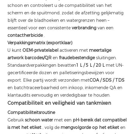
schoon en controleert u de compatibiliteit van het
scherm en de spuitmond, zodat de afzetting gelijkmatig
blijft over de bladhoeken en watergrenzen heen –
essentieel voor een consistente
verbranding
van een
contactherbicide
.
Verpakkingsmatrix (exportklaar)
U kunt
OEM-privatelabel
activeren met
meertalige
artwork
barcodes/QR
en
fraudebestendige
sluitingen.
Standaardverpakkingen bevatten
1 L / 5 L / 20 L
met UN-
gecertificeerde dozen en palletiseringsbewijzen voor
export. Elke partij wordt verzonden met
COA / SDS / TDS
en batchtraceerbaarheid om inkoop, inkomende QA en
klantaudits eenvoudig en verdedigbaar te houden.
Compatibiliteit en veiligheid van tankmixen
Compatibiliteitsroutine
Gebruik
schoon water
met een
pH-bereik dat compatibel
is met het etiket
, volg de
mengvolgorde op het etiket
en