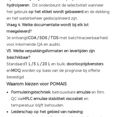
hydrolyseren
. Dit ondersteunt de selectiviteit wanneer
het gebruik
op het etiket wordt gebaseerd
en de dekking
en het waterbeheer gedisciplineerd zijn.
Vraag 4. Welke documentatie wordt bij elk lot
meegeleverd?
Je ontvangt
COA / SDS / TDS
met batchtraceerbaarheid
voor inkomende QA en audits.
V5. Welke verpakkingsformaten en levertijden zijn
beschikbaar?
Standaard
1 L / 5 L / 20 L
en bulk;
doorlooptijdvensters
en
MOQ
worden op basis van de prognose bij offerte
bevestigd.
Waarom kiezen voor POMAIS
Formuleringstechniek:
betrouwbare
emulsie
en film;
QC via
HPLC
emulsie stabiliteit
viscositeit
en
temperatuur blijft behouden.
Leiderschap op het gebied van naleving: