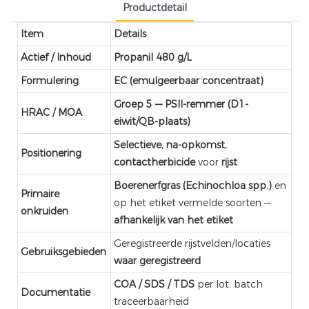
Productdetail
Item
Details
Actief / Inhoud
Propanil 480 g/L
Formulering
EC (emulgeerbaar concentraat)
Groep 5 — PSII-remmer (D1-
HRAC / MOA
eiwit/QB-plaats)
Selectieve, na-opkomst,
Positionering
contactherbicide
voor
rijst
Boerenerfgras (Echinochloa spp.)
en
Primaire
op het etiket vermelde soorten —
onkruiden
afhankelijk van het etiket
Geregistreerde rijstvelden/locaties
Gebruiksgebieden
waar geregistreerd
COA / SDS / TDS
per lot; batch
Documentatie
traceerbaarheid