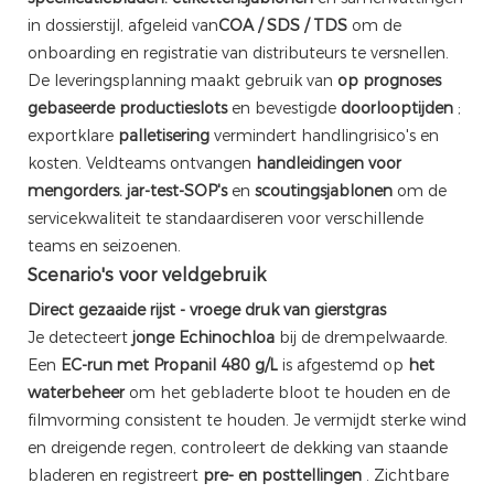
in dossierstijl, afgeleid van
COA / SDS / TDS
om de
onboarding en registratie van distributeurs te versnellen.
De leveringsplanning maakt gebruik van
op prognoses
gebaseerde productieslots
en bevestigde
doorlooptijden
;
exportklare
palletisering
vermindert handlingrisico's en
kosten. Veldteams ontvangen
handleidingen voor
mengorders.
jar-test-SOP's
en
scoutingsjablonen
om de
servicekwaliteit te standaardiseren voor verschillende
teams en seizoenen.
Scenario's voor veldgebruik
Direct gezaaide rijst - vroege druk van gierstgras
Je detecteert
jonge Echinochloa
bij de drempelwaarde.
Een
EC-run met Propanil 480 g/L
is afgestemd op
het
waterbeheer
om het gebladerte bloot te houden en de
filmvorming consistent te houden. Je vermijdt sterke wind
en dreigende regen, controleert de dekking van staande
bladeren en registreert
pre- en posttellingen
. Zichtbare