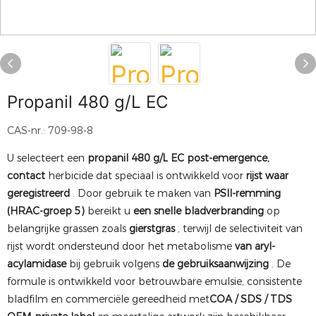
Propanil 480 g/L EC
CAS-nr.: 709-98-8
U selecteert een
propanil 480 g/L EC
post-emergence,
contact
herbicide dat speciaal is ontwikkeld voor
rijst
waar
geregistreerd
. Door gebruik te maken van
PSII-remming
(HRAC-groep 5)
bereikt u
een snelle bladverbranding
op
belangrijke grassen zoals
gierstgras
, terwijl de selectiviteit van
rijst wordt ondersteund door het metabolisme
van aryl-
acylamidase
bij gebruik volgens
de gebruiksaanwijzing
. De
formule is ontwikkeld voor betrouwbare emulsie, consistente
bladfilm en commerciële gereedheid met
COA / SDS / TDS