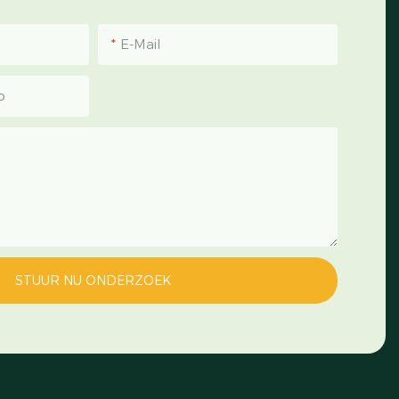
E-Mail
p
STUUR NU ONDERZOEK