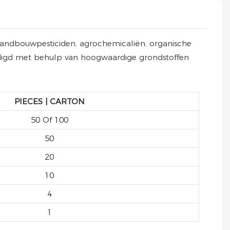
, landbouwpesticiden, agrochemicaliën, organische
rdigd met behulp van hoogwaardige grondstoffen
PIECES | CARTON
50 Of 100
50
20
10
4
1