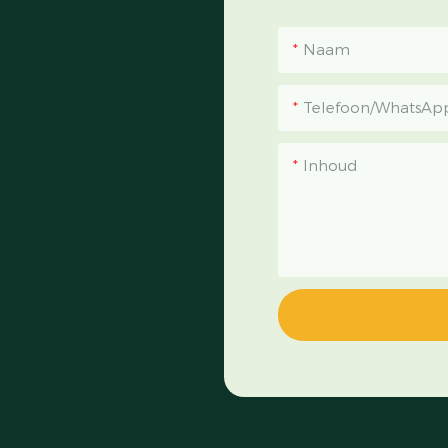
Naam
Telefoon/WhatsAp
Inhoud