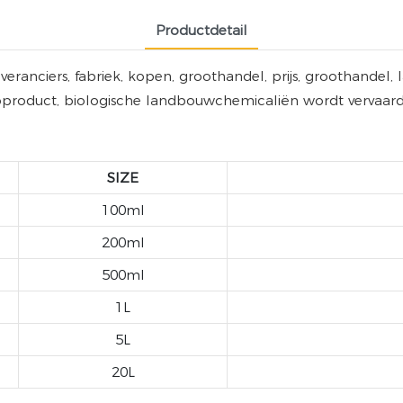
Productdetail
eranciers, fabriek, kopen, groothandel, prijs, groothandel
ioproduct, biologische landbouwchemicaliën wordt vervaa
SIZE
100ml
200ml
500ml
1L
5L
20L