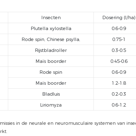
Insecten
Dosering (l/ha)
Plutella xylostella
0.6-0.9
Rode spin, Chinese psylla,
0.75-1
Rijstbladroller
0.3-0.5
Maïs boorder
0.45-0.6
Rode spin
0.6-0.9
Maïs boorder
1.2-1.8
Bladluis
0.2-0.3
Liriomyza
0.6-1.2
missies in de neurale en neuromusculaire systemen van inse
rkt.