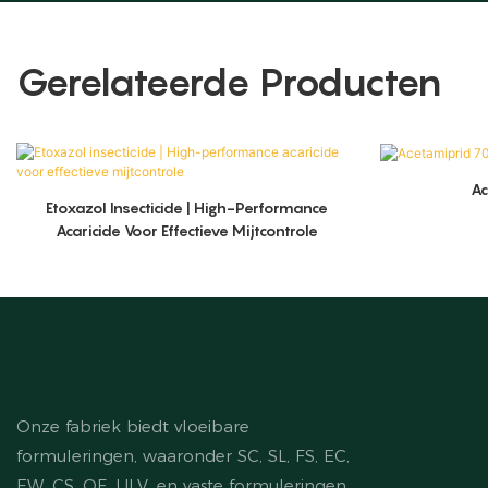
Gerelateerde Producten
A
Etoxazol Insecticide | High-Performance
Acaricide Voor Effectieve Mijtcontrole
Onze fabriek biedt vloeibare
formuleringen, waaronder SC, SL, FS, EC,
EW, CS, OF, ULV, en vaste formuleringen,