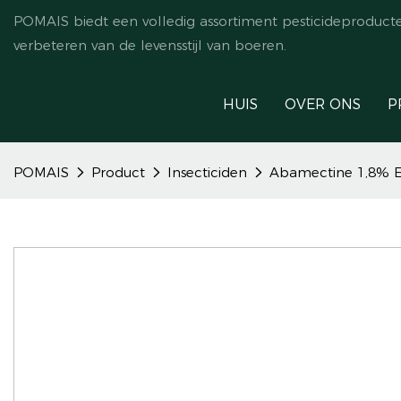
POMAIS biedt een volledig assortiment pesticideproduct
verbeteren van de levensstijl van boeren.
HUIS
OVER ONS
P
POMAIS
Product
Insecticiden
Abamectine 1,8% 