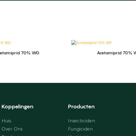
cetamiprid 70% WG
Acetamiprid 70% 
Koppelingen
Producten
Huis
Insecticiden
Over Ons
Fungiciden