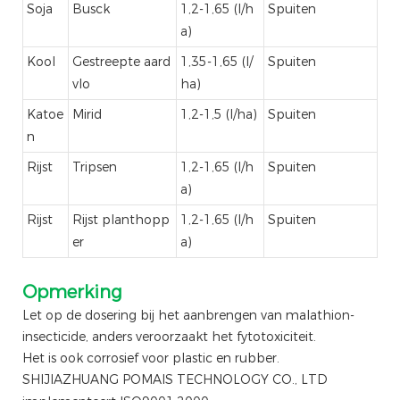
Soja
Busck
1,2-1,65 (l/h
Spuiten
a)
Kool
Gestreepte aard
1,35-1,65 (l/
Spuiten
vlo
ha)
Katoe
Mirid
1,2-1,5 (l/ha)
Spuiten
n
Rijst
Tripsen
1,2-1,65 (l/h
Spuiten
a)
Rijst
Rijst planthopp
1,2-1,65 (l/h
Spuiten
er
a)
Opmerking
Let op de dosering bij het aanbrengen van malathion-
insecticide, anders veroorzaakt het fytotoxiciteit.
Het is ook corrosief voor plastic en rubber.
SHIJIAZHUANG POMAIS TECHNOLOGY CO., LTD