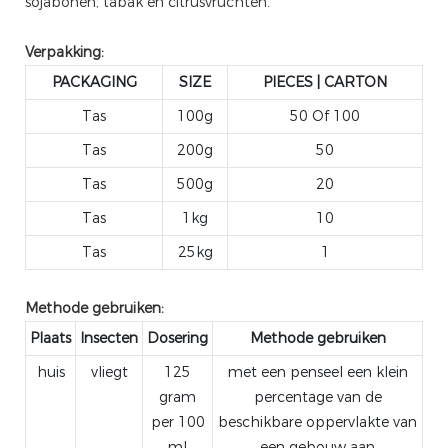
sojabonen, tabak en citrusvruchten.
Verpakking:
PACKAGING
SIZE
PIECES | CARTON
Tas
100g
50 Of 100
Tas
200g
50
Tas
500g
20
Tas
1kg
10
Tas
25kg
1
Methode gebruiken:
Plaats
Insecten
Dosering
Methode gebruiken
huis
vliegt
125
met een penseel een klein
gram
percentage van de
per 100
beschikbare oppervlakte van
ml
een gebouw aan