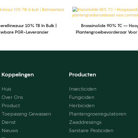
rellinezuur 10% TB In Bulk |
Brassinolide 90% TC – Ho
uwbare PGR-Leverancier
Plantengroeibevorderaar Voo
Gebruik
Koppelingen
Producten
Huis
Insecticiden
Over Ons
Fungiciden
Product
Herbiciden
Toepassing Gewassen
Plantengroeiregulatoren
Dienst
Zaaddressings
Nieuws
Sanitaire Pesticiden