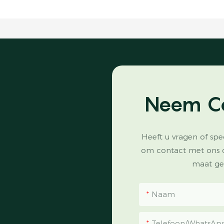
Neem C
Heeft u vragen of spe
om contact met ons 
maat ge
Naam
Telefoon/WhatsAp