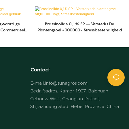
ogwaardige
Brassinolide 0,1% SP – Versterkt De
r Commercieel
Plantengroei <000000> Stressbestendigheid
Contact
E-mail:
info@sunagros.com
Bedrijfsadres: Kamer 1907, Baichuan
Gebouw-West, Chang'an District,
Shijiazhuang Stad, Hebei Provincie, China