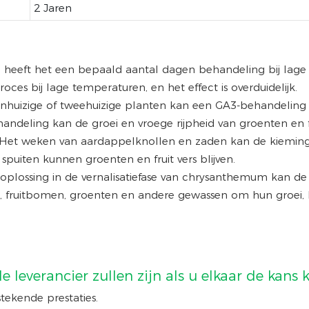
2 Jaren
n heeft het een bepaald aantal dagen behandeling bij lage 
es bij lage temperaturen, en het effect is overduidelijk.
 eenhuizige of tweehuizige planten kan een GA3-behandelin
andeling kan de groei en vroege rijpheid van groenten en f
. Het weken van aardappelknollen en zaden kan de kiemin
spuiten kunnen groenten en fruit vers blijven.
 oplossing in de vernalisatiefase van chrysanthemum kan de
en, fruitbomen, groenten en andere gewassen om hun groei,
e leverancier zullen zijn als u elkaar de kan
ekende prestaties.