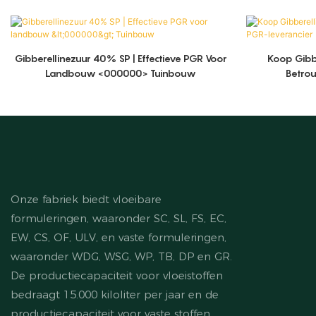
Gibberellinezuur 40% SP | Effectieve PGR Voor
Koop Gibbe
Landbouw <000000> Tuinbouw
Betro
Onze fabriek biedt vloeibare
formuleringen, waaronder SC, SL, FS, EC,
EW, CS, OF, ULV, en vaste formuleringen,
waaronder WDG, WSG, WP, TB, DP en GR.
De productiecapaciteit voor vloeistoffen
bedraagt ​​15.000 kiloliter per jaar en de
productiecapaciteit voor vaste stoffen