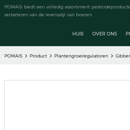
POMAIS biedt een volledig assortiment pesticideproduct
verbeteren van de levensstijl van boeren.
HUIS
OVER ONS
P
POMAIS
Product
Plantengroeiregulatoren
Gibber