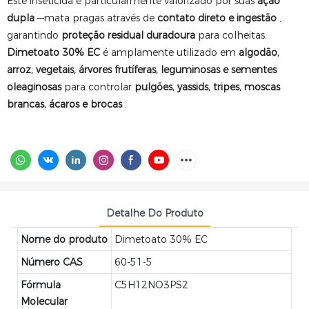
Este inseticida é particularmente valorizado por suas
ação
dupla
—mata pragas através de
contato direto e ingestão
,
garantindo
proteção residual duradoura
para colheitas.
Dimetoato 30% EC
é amplamente utilizado em
algodão,
arroz, vegetais, árvores frutíferas, leguminosas e sementes
oleaginosas
para controlar
pulgões, yassids, tripes, moscas
brancas, ácaros e brocas
.
Detalhe Do Produto
Nome do produto
Dimetoato 30% EC
Número CAS
60-51-5
Fórmula
C5H12NO3PS2
Molecular