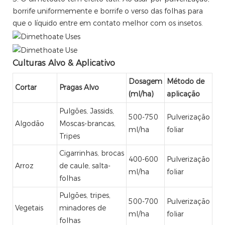
borrife uniformemente e borrife o verso das folhas para
que o líquido entre em contato melhor com os insetos.
Culturas Alvo & Aplicativo
Dosagem
Método de
Cortar
Pragas Alvo
(ml/ha)
aplicação
Pulgões, Jassids,
500-750
Pulverização
Algodão
Moscas-brancas,
ml/ha
foliar
Tripes
Cigarrinhas, brocas
400-600
Pulverização
Arroz
de caule, salta-
ml/ha
foliar
folhas
Pulgões, tripes,
500-700
Pulverização
Vegetais
minadores de
ml/ha
foliar
folhas