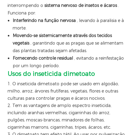
interrompendo o
sistema nervoso de insetos e ácaros
.
Funciona por:
Interferindo na função nervosa
, levando à paralisia e à
morte.
Movendo-se sistemicamente através dos tecidos
vegetais
, garantindo que as pragas que se alimentam
das plantas tratadas sejam afetadas.
Fornecendo controle residual
, evitando a reinfestação
por um longo período.
Usos do inseticida dimetoato
1. O inseticida dimetoato pode ser usado em algodão,
milho, arroz, árvores frutíferas, vegetais, flores e outras
culturas para controlar pragas e ácaros nocivos.
2. Tem as vantagens de amplo espectro inseticida,
incluindo aranhas vermelhas, cigarrinhas do arroz,
pulgões, moscas-brancas, minadores de folhas,
cigarrinhas marrons, cigarrinhas, tripes, ácaros, etc.
3. O dimetoato tem efeito tátil. Ao usar por pulverização,