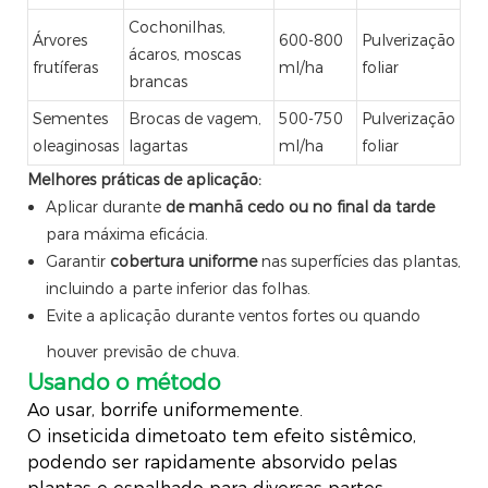
Cochonilhas,
Árvores
600-800
Pulverização
ácaros, moscas
frutíferas
ml/ha
foliar
brancas
Sementes
Brocas de vagem,
500-750
Pulverização
oleaginosas
lagartas
ml/ha
foliar
Melhores práticas de aplicação:
Aplicar durante
de manhã cedo ou no final da tarde
para máxima eficácia.
Garantir
cobertura uniforme
nas superfícies das plantas,
incluindo a parte inferior das folhas.
Evite a aplicação durante ventos fortes ou quando
houver previsão de chuva.
Usando o método
Ao usar, borrife uniformemente.
O inseticida dimetoato tem efeito sistêmico,
podendo ser rapidamente absorvido pelas