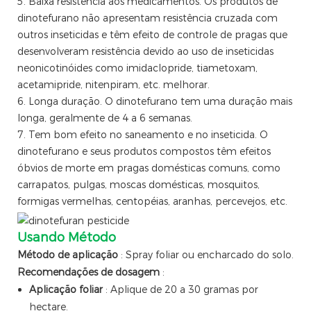
5. Baixa resistência aos medicamentos. Os produtos de
dinotefurano não apresentam resistência cruzada com
outros inseticidas e têm efeito de controle de pragas que
desenvolveram resistência devido ao uso de inseticidas
neonicotinóides como imidaclopride, tiametoxam,
acetamipride, nitenpiram, etc. melhorar.
6. Longa duração. O dinotefurano tem uma duração mais
longa, geralmente de 4 a 6 semanas.
7. Tem bom efeito no saneamento e no inseticida. O
dinotefurano e seus produtos compostos têm efeitos
óbvios de morte em pragas domésticas comuns, como
carrapatos, pulgas, moscas domésticas, mosquitos,
formigas vermelhas, centopéias, aranhas, percevejos, etc.
Usando Método
Método de aplicação
: Spray foliar ou encharcado do solo.
Recomendações de dosagem
:
Aplicação foliar
: Aplique de 20 a 30 gramas por
hectare.