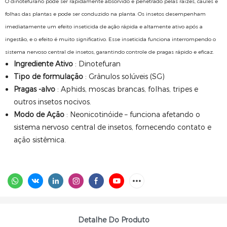
O dinotefurano pode ser rapidamente absorvido e penetrado pelas raízes, caules e
folhas das plantas e pode ser conduzido na planta. Os insetos desempenham
imediatamente um efeito inseticida de ação rápida e altamente ativo após a
ingestão, e o efeito é muito significativo.
Esse inseticida funciona interrompendo o
sistema nervoso central de insetos, garantindo controle de pragas rápido e eficaz.
Ingrediente Ativo
: Dinotefuran
Tipo de formulação
: Grânulos solúveis (SG)
Pragas -alvo
: Aphids, moscas brancas, folhas, tripes e
outros insetos nocivos.
Modo de Ação
: Neonicotinóide – funciona afetando o
sistema nervoso central de insetos, fornecendo contato e
ação sistêmica.
Detalhe Do Produto