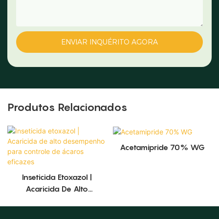
ENVIAR INQUÉRITO AGORA
Produtos Relacionados
Acetamipride 70% WG
Inseticida Etoxazol |
Acaricida De Alto
Desempenho Para Controle
De Ácaros Eficazes