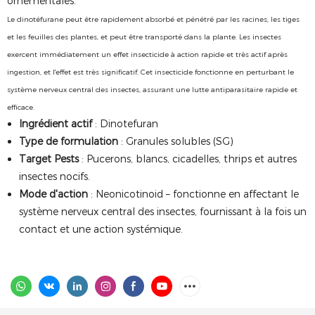
ornementales.
Le dinotéfurane peut être rapidement absorbé et pénétré par les racines, les tiges
et les feuilles des plantes, et peut être transporté dans la plante. Les insectes
exercent immédiatement un effet insecticide à action rapide et très actif après
ingestion, et l'effet est très significatif.
Cet insecticide fonctionne en perturbant le
système nerveux central des insectes, assurant une lutte antiparasitaire rapide et
efficace.
Ingrédient actif
: Dinotefuran
Type de formulation
: Granules solubles (SG)
Target Pests
: Pucerons, blancs, cicadelles, thrips et autres
insectes nocifs.
Mode d'action
: Neonicotinoid – fonctionne en affectant le
système nerveux central des insectes, fournissant à la fois un
contact et une action systémique.