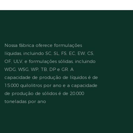
Nossa fábrica oferece formulações
líquidas, incluindo SC, SL, FS, EC, EW, CS,
OF, ULV, e formulações sólidas, incluindo
WDG, WSG, WP, TB, DP e GR. A
capacidade de produção de líquidos é de
15.000 quilolitros por ano e a capacidade
de produção de sólidos é de 20.000
toneladas por ano