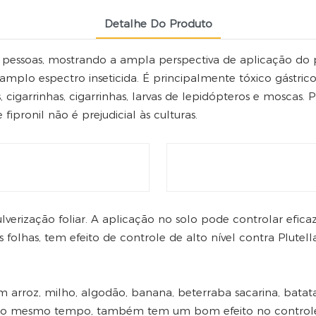
Detalhe Do Produto
pessoas, mostrando a ampla perspectiva de aplicação do
de amplo espectro inseticida. É principalmente tóxico gástri
, cigarrinhas, cigarrinhas, larvas de lepidópteros e mosc
fipronil não é prejudicial às culturas.
lverização foliar. A aplicação no solo pode controlar efic
folhas, tem efeito de controle de alto nível contra Plutella x
em arroz, milho, algodão, banana, beterraba sacarina, bat
. Ao mesmo tempo, também tem um bom efeito no controle d