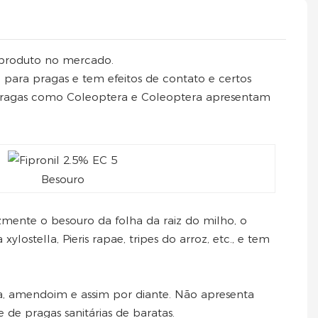
 produto no mercado.
co para pragas e tem efeitos de contato e certos
as. Pragas como Coleoptera e Coleoptera apresentam
Besouro
azmente o besouro da folha da raiz do milho, o
ylostella, Pieris rapae, tripes do arroz, etc., e tem
ata, amendoim e assim por diante. Não apresenta
e pragas sanitárias de baratas.