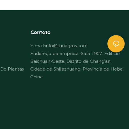
Contato
E-mail:
info@sunagros.com
Endereço da empresa: Sala 1907, Edifício
Baichuan-Oeste, Distrito de Chang'an,
De Plantas
Cidade de Shijiazhuang, Província de Hebei,
China