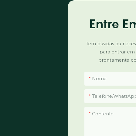
Entre E
Tem dúvidas ou necess
para entrar em
prontamente co
Nome
Telefone/WhatsAp
Contente