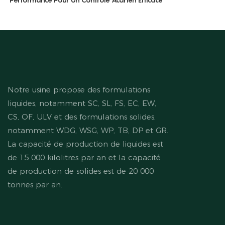
Notre usine propose des formulations
liquides, notamment SC, SL, FS, EC, EW,
CS, OF, ULV et des formulations solides,
notamment WDG, WSG, WP, TB, DP et GR.
La capacité de production de liquides est
de 15 000 kilolitres par an et la capacité
de production de solides est de 20 000
tonnes par an.