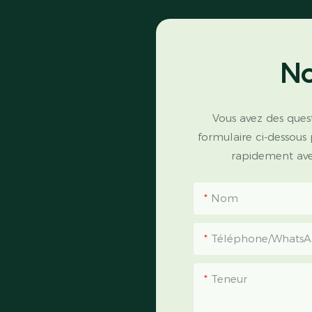
No
Vous avez des quest
formulaire ci-dessous
rapidement avec
Nom
Téléphone/Whats
Teneur