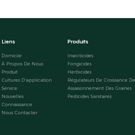
Liens
Produits
Domicile
Insecticides
À Propos De Nous
Fongicides
Produit
Herbicides
Cultures D'application
Régulateurs De Croissance De
Service
Assaisonnement Des Graines
Nouvelles
Pesticides Sanitaires
Connaissance
Nous Contacter