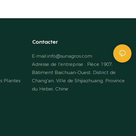
Contacter
E-mail:
info@sunagros.com
Adresse de l'entreprise : Pièce 1907,
Bâtiment Baichuan-Ouest, District de
s Plantes
Chang'an, Ville de Shijiazhuang, Province
du Hebei, Chine