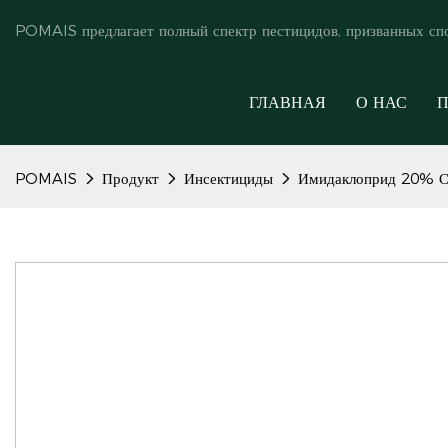
POMAIS предлагает полный спектр пестицидов, призванных сп
ГЛАВНАЯ
О НАС
П
POMAIS
Продукт
Инсектициды
Имидаклоприд 20% 