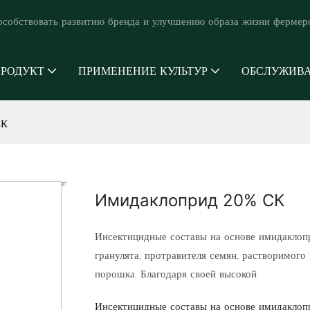
особствовать развитию бренда и улучшению образа жизни фермер
РОДУКТ
ПРИМЕНЕНИЕ КУЛЬТУР
ОБСЛУЖИВ
СК
Имидаклоприд 20% СК
Инсектицидные составы на основе имидаклоп
гранулята, протравителя семян, растворимого
порошка. Благодаря своей высокой
Инсектицидные составы на основе имидаклоп