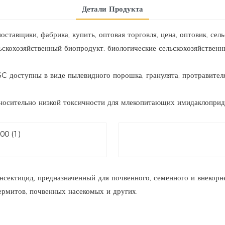
Детали Продукта
тавщики, фабрика, купить, оптовая торговля, цена, оптовик, сел
ьскохозяйственный биопродукт, биологические сельскохозяйствен
 доступны в виде пылевидного порошка, гранулята, протравителя
носительно низкой токсичности для млекопитающих имидаклоприд 
ектицид, предназначенный для почвенного, семенного и внекорн
термитов, почвенных насекомых и других.