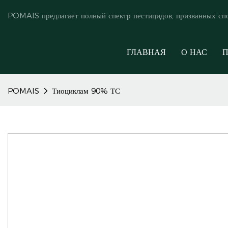
POMAIS предлагает полный спектр пестицидов, призванных сп
ГЛАВНАЯ
О НАС
П
POMAIS
Тиоциклам 90% ТС