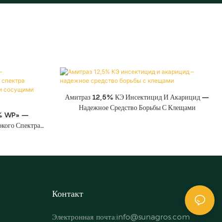
Амитраз 12,5% КЭ Инсектицид И Акарицид –
Надежное Средство Борьбы С Клещами
5% WP» –
кого Спектра
ми И Сосущими
Контакт
Электронная почта:
info@sunagros.com