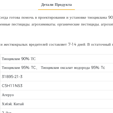
Детали Продукта
това помочь в проектировании и установке тиоциклама 90% tc
ственные пестициды, агрохимикаты, органические пестициды, агро
 жесткокрылых вредителей составляет 7-14 дней. В остаточный п
Тиоциклам 90% ТС
Тиоциклам 95% TC、 Тиоциклам оксалат водорода 95% Tc
31895-21-3
C5H11NS3
Агеруо
Хэбэй, Китай
2 Лет