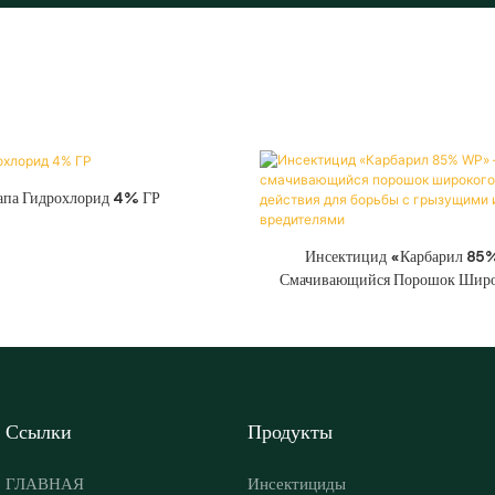
апа Гидрохлорид 4% ГР
Инсектицид «Карбарил 8
Смачивающийся Порошок Широ
Действия Для Борьбы С Грызущи
Вредителями
Ссылки
Продукты
ГЛАВНАЯ
Инсектициды