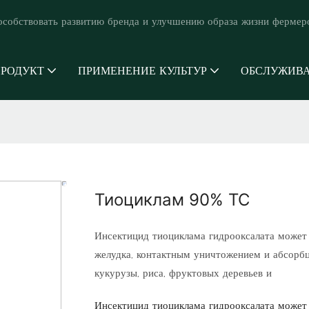
особствовать развитию бренда и улучшению образа жизни фермер
РОДУКТ
ПРИМЕНЕНИЕ КУЛЬТУР
ОБСЛУЖИВ
Тиоциклам 90% ТС
Инсектицид тиоциклама гидрооксалата может 
желудка, контактным уничтожением и абсорбц
кукурузы, риса, фруктовых деревьев и
Инсектицид тиоциклама гидрооксалата может 