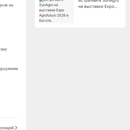
Встречайте SunAgro
доля на
на выставке Expo
Agrofuturo 2026 в
Боготе.
изму
продления
дующий