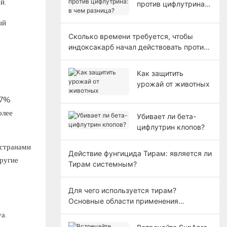
й.
против цифлутрина:
в чем разница?
ый
Сколько времени требуется, чтобы
индоксакарб начал действовать против
вредителей сельскохозяйственных
культур?
Как защитить
урожай от животных
47%
олее
Убивает ли бета-
цифлутрин клопов?
 странами
Действие фунгицида Тирам: является ли
ругие
Тирам системным?
Для чего используется тирам?
Основные области применения
фунгицидов: объяснение.
а.