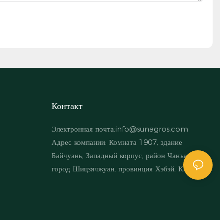
Контакт
Электронная почта:
info@sunagros.com
Адрес компании: Комната 1907, здание
Байчуань, Западный корпус, район Чанъань,
город Шицзячжуан, провинция Хэбэй, Китай.