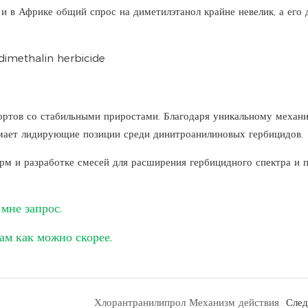
и в Африке общий спрос на диметилэтанол крайне невелик, а его 
сортов со стабильными приростами. Благодаря уникальному механ
имает лидирующие позиции среди динитроанилиновых гербицидов.
рм и разработке смесей для расширения гербицидного спектра и 
мне запрос.
ам как можно скорее.
Хлорантранилипрол Механизм действия
Сле