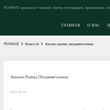
POMAIS предлагает полный спектр пестицидов, призванных сп
ГЛАВНАЯ
О НАС
П
POMAIS
Новости
Анализ рынка пендиметалина
Анализ Рынка Пендиметалина
2021-04-30