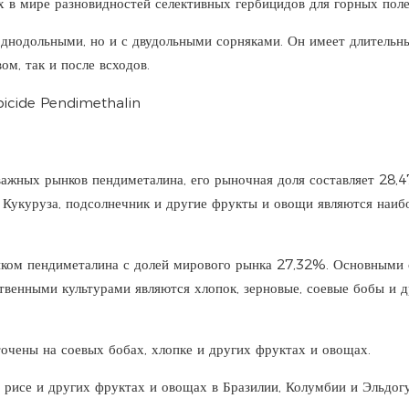
 в мире разновидностей селективных гербицидов для горных поле
однодольными, но и с двудольными сорняками. Он имеет длительн
м, так и после всходов.
 важных рынков пендиметалина, его рыночная доля составляет 28,
. Кукуруза, подсолнечник и другие фрукты и овощи являются наиб
ынком пендиметалина с долей мирового рынка 27,32%. Основными
твенными культурами являются хлопок, зерновые, соевые бобы и д
ены на соевых бобах, хлопке и других фруктах и ​​овощах.
рисе и других фруктах и ​​овощах в Бразилии, Колумбии и Эльдогу