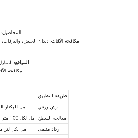
المحاصيل:
مكافحة الآفات:
ديدان الجيش، واليرقات، وا
المواقع:
المناز
مكافحة الآف
طريقة التطبيق
رش ورقي
200-300 مل للهكتار 
معالجة السطح
150-250 مل لكل 100 متر مربع
رذاذ متبقي
20-30 مل لكل لتر 