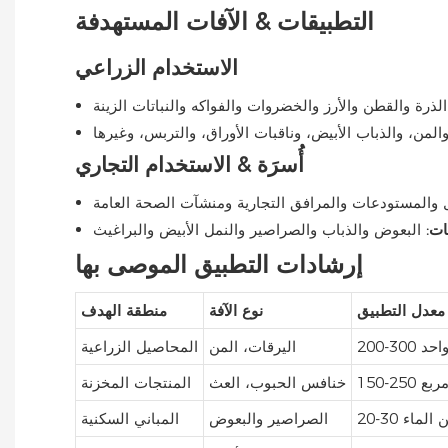
التطبيقات & الآفات المستهدفة
الاستخدام الزراعي
الذرة والقطن والأرز والخضروات والفواكه والنباتات الزينة
لمن، والذباب الأبيض، وناقبات الأوراق، والتربس، وغيرها
أُسرَة & الاستخدام التجاري
ل والمستودعات والمرافق التجارية ومنشآت الصحة العامة
ات:
البعوض والذباب والصراصير والنمل الأبيض والبراغيث
إرشادات التطبيق الموصى بها
معدل التطبيق
نوع الآفة
منطقة الهدف
الواحد
اليرقات، المن
المحاصيل الزراعية
خنافس الحبوب، العث
المنتجات المخزنة
من الماء
الصراصير والبعوض
المباني السكنية