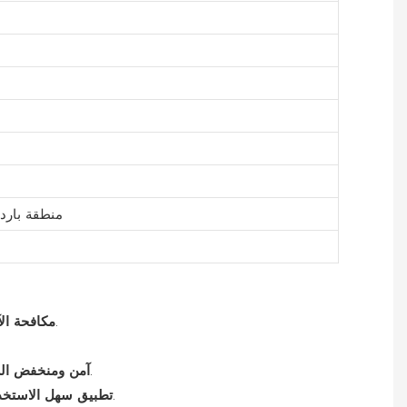
منطقة باردة
يستهدف مجموعة واسعة من الآفات الحشرية بما في ذلك النمل الأبيض والبراغيث والذباب والبعوض والصراصير.
مكافحة الآ
تركيبة منخفضة السمية توفر السلامة للمستخدمين وتقلل من التأثير البيئي، بما يتماشى مع الممارسات الزراعية المستدامة.
آمن ومنخفض ال
تركيبة مركزة معلقة سهلة الاستخدام تضمن تغطية متساوية، وتماسك أفضل مع أسطح النباتات، ونتائج موثوقة لمكافحة الآفات.
تطبيق سهل الاستخد