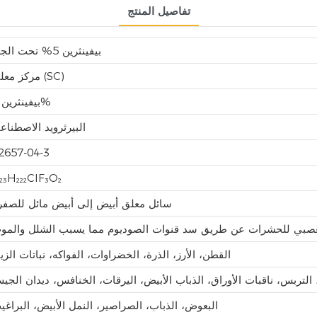
تفاصيل المنتج
بيفينثرين 5% تحت الجلد
مركز معلق (SC)
بيفينثرين 5%
البيرثرويد الاصطناع
2657-04-3
₂₃H₂₂₂ClF₃O₂
سائل معلق أبيض إلى أبيض مائل للصفر
لعصبي للحشرات عن طريق سد قنوات الصوديوم مما يسبب الشلل والمو
القطن، الأرز، الذرة، الخضراوات، الفواكه، نباتات الزين
 التربس، ناقبات الأوراق، الذباب الأبيض، اليرقات، الخنافس، ديدان الجي
البعوض، الذباب، الصراصير، النمل الأبيض، البراغي