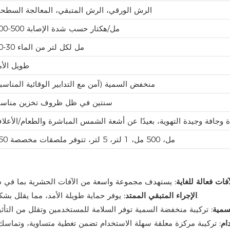
الرش الورقي، الرش المتبقي، المعالجة السطحي
200-500 مل/هكتار حسب شدة الإصابة
20-30 مل لكل لتر من الماء
طويل الأم
منخفض السمية (آمن مع التدابير الوقائية المناسبة
سنتين في ظل ظروف تخزين مناسب
 وجافة وجيدة التهوية، بعيدًا عن أشعة الشمس المباشرة والطعام/الأعلا
250 مل، 500 مل، 1 لتر، 5 لتر، تتوفر ملصقات مخصصة
فات فعالة للغاية:
يوفر حماية طويلة الأمد، مما يقلل بشكل كبير من تكرار التطبيقات وتكاليف العمالة المرتبطة بها.
الإجراء المتبقي الممتد:
سمية:
ام: