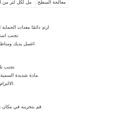
معالجة السطح
100-150 مل لكل لتر من 
ارتدِ دائمًا معدات الحماية المناسبة، بما في ذلك القفازات والأقنعة ونظارات الحماية.
تجنب استنشاق رذاذ الرذاذ أو ملامسته للجلد أو العين بشكل مباشر.
اغسل يديك ومناطق الجلد المكشوفة جيدًا بالماء والصابون بعد التعامل معها.
تجنب تلوث مصادر المياه؛ لا تستخدمه بالقرب من البيئات المائية.
مادة شديدة السمية للنحل؛ لا تستخدم خلال فترات ازدهار المحاصيل المزهرة.
الالتزام بلوائح حماية البيئة المحلية أثناء الاستخدام والتخلص منها.
قم بتخزينه في مكان بارد وجاف وجيد التهوية بعيدًا عن أشعة الشمس المباشرة.