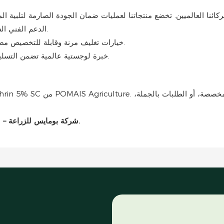
الدعم الفني الشامل والاستشارات من المهندسين الزراعيين ذوي الخبرة.
خيارات تغليف مرنة وقابلة للتخصيص مصممة خصيصًا لتلبية احتياجات السوق المحددة الخاصة بك.
خبرة لوجستية عالمية تضمن التسليم في الوقت المناسب وبشكل آمن في جميع أنحاء العالم.
شركة بومايس للزراعة – شريكك الموثوق به في حلول حماية المحاصيل وإدارة الآفات.