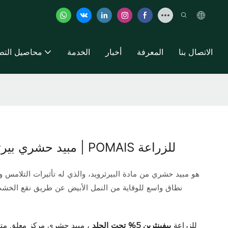
الاتصال بنا
المعرفة
أخبار
الخدمة
محاصيل التط
بيفينثرين ٥٪ SC - مبيد حشري بيرثرويدي ممتاز | POMAIS للزراعة
نطاق واسع للوقاية من النمل الأبيض عن طريق نقع الخشب
تقدم شركة POMAIS للزراعة
بيفينثرين 5% تحت الجلد
، مبيد حشري مركز معلق متقدم