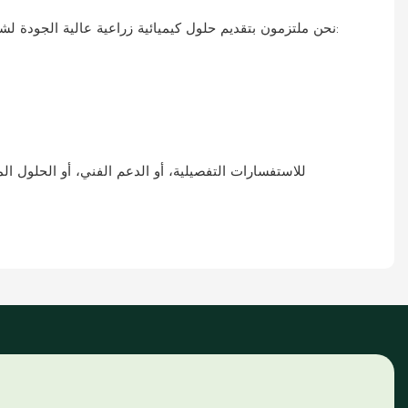
في شركة POMAIS Agriculture، نحن ملتزمون بتقديم حلول كيميائية زراعية عالية الجودة لشركائنا العالميين. تخضع منتجاتنا لعمليات ضمان الجودة الصارمة لتلبية المعايير الدولية. نحن نقدم: