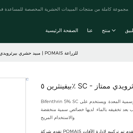
تقدم POMAIS مجموعة كاملة من منتجات المبيدات الحشرية المخصصة للمساعدة في تطوير العلامة التجارية وتعزيز أنماط حياة المزارعين.
بيق
منتج
عنا
الصفحة الرئيسية
بيفينثرين ٥٪ SC - مبيد حشري بيرثرويدي ممتاز | POMAIS للزراعة
Bifenthrin 5% SC هو مبيد حشري من مادة البيرثرويد، والذي له تأثيرات التلامس وسمية المعدة. ويستخدم على
 بعد تخفيفه بالماء. لديها خصائص سمية منخفضة
والاستخدام المريح
 تم تركيبه لإدارة الآفات