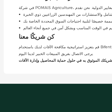
كن شريكًا معنا
قم بتعزيز استراتيجية مكافحة الآفات لديك باستخدام Bifenthrin 5% SC من POMAIS Agriculture. للاستفسارات التفصيلية، أو الدعم الفني، أو الحلول المخصصة، أو الطلبات بالجملة،
يرجى الاتصال بفريق المبيعات الخبير لدينا اليوم.