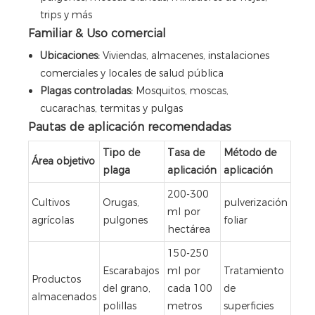
trips y más
Familiar & Uso comercial
Ubicaciones:
Viviendas, almacenes, instalaciones
comerciales y locales de salud pública
Plagas controladas:
Mosquitos, moscas,
cucarachas, termitas y pulgas
Pautas de aplicación recomendadas
Tipo de
Tasa de
Método de
Área objetivo
plaga
aplicación
aplicación
200-300
Cultivos
Orugas,
pulverización
ml por
agrícolas
pulgones
foliar
hectárea
150-250
Escarabajos
ml por
Tratamiento
Productos
del grano,
cada 100
de
almacenados
polillas
metros
superficies