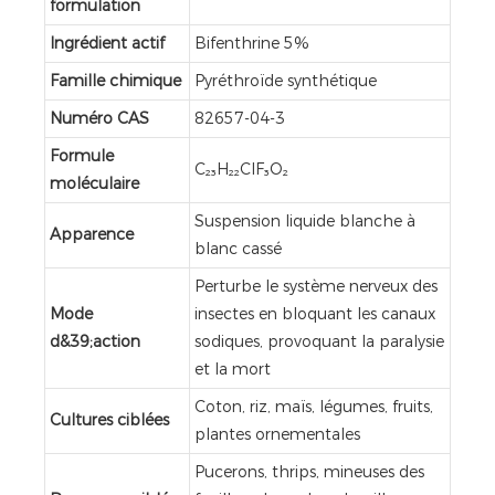
formulation
Ingrédient actif
Bifenthrine 5%
Famille chimique
Pyréthroïde synthétique
Numéro CAS
82657-04-3
Formule
C₂₃H₂₂ClF₃O₂
moléculaire
Suspension liquide blanche à
Apparence
blanc cassé
Perturbe le système nerveux des
Mode
insectes en bloquant les canaux
d&39;action
sodiques, provoquant la paralysie
et la mort
Coton, riz, maïs, légumes, fruits,
Cultures ciblées
plantes ornementales
Pucerons, thrips, mineuses des