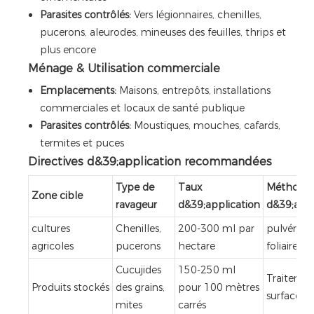
Parasites contrôlés:
Vers légionnaires, chenilles,
pucerons, aleurodes, mineuses des feuilles, thrips et
plus encore
Ménage & Utilisation commerciale
Emplacements:
Maisons, entrepôts, installations
commerciales et locaux de santé publique
Parasites contrôlés:
Moustiques, mouches, cafards,
termites et puces
Directives d&39;application recommandées
Type de
Taux
Méthode
Zone cible
ravageur
d&39;application
d&39;appl
cultures
Chenilles,
200-300 ml par
pulvérisat
agricoles
pucerons
hectare
foliaire
Cucujides
150-250 ml
Traitemen
Produits stockés
des grains,
pour 100 mètres
surface
mites
carrés