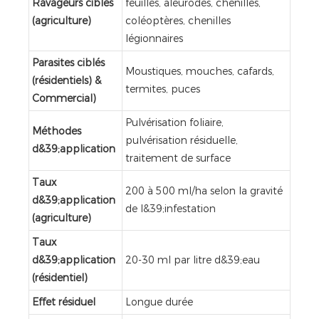
Ravageurs ciblés
feuilles, aleurodes, chenilles,
(agriculture)
coléoptères, chenilles
légionnaires
Parasites ciblés
Moustiques, mouches, cafards,
(résidentiels) &
termites, puces
Commercial)
Pulvérisation foliaire,
Méthodes
pulvérisation résiduelle,
d&39;application
traitement de surface
Taux
200 à 500 ml/ha selon la gravité
d&39;application
de l&39;infestation
(agriculture)
Taux
d&39;application
20-30 ml par litre d&39;eau
(résidentiel)
Effet résiduel
Longue durée