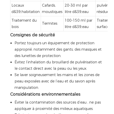
Locaux
Cafards,
20-30 ml par
pulvérisat
d&39;habitation
moustiques
litre d&39;eau
résiduelle
Traitement du
100-150 ml par
Traitemen
Termites
bois
litre d&39;eau
surface
Consignes de sécurité
Portez toujours un équipement de protection
approprié, notamment des gants, des masques et
des lunettes de protection.
Évitez l’inhalation du brouillard de pulvérisation et
le contact direct avec la peau ou les yeux.
Se laver soigneusement les mains et les zones de
peau exposées avec de l’eau et du savon après
manipulation.
Considérations environnementales
Éviter la contamination des sources d’eau ; ne pas
appliquer à proximité des milieux aquatiques.