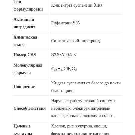
Тип
Концентрат суспензии (СК)
формулировки
Активный
Бифентрин 5%
ингредиент
Химическая
Синтетический пиретроид
семья
Номер CAS
82657-04-3
Молекулярная
C₂₃H₂₂ClF₃O₂
формула
Жидкая суспензия от белого до почти
Появление
белого цвета
Нарушает работу нервной системы
Способ действия
насекомых, блокируя натриевые
каналы, вызывая паралич и смерть.
Целевые
Хлопок, рис, кукуруза, овощи,
культуры
фрукты, декоративные растения