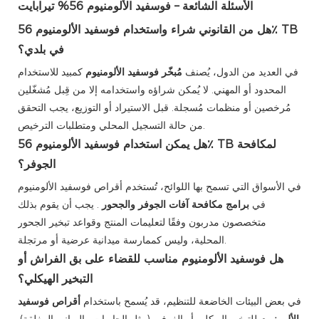
الأسئلة الشائعة – فوسفيد الألومنيوم 56% تيرابايت
هل من القانوني شراء واستخدام فوسفيد الألومنيوم 56٪ TB
في بلدي؟
في العديد من الدول، يُصنف
مُبخّر فوسفيد الألومنيوم
كمبيد للاستخدام
المحدود أو المهني. لا يُمكن شراؤه واستخدامه إلا من قِبل مُشغّلين
مُرخصين أو منظمات مُسجلة. قبل الاستيراد أو التوزيع، يجب التحقق
من حالة التسجيل المحلي ومتطلبات الترخيص.
هل يمكن استخدام فوسفيد الألومنيوم 56٪ TB لمكافحة
الجوفر؟
في الأسواق التي تسمح بها اللوائح، تُستخدم أقراص فوسفيد الألومنيوم
في
برامج مكافحة آفات الجوفر والجحور
. يجب أن يقوم بذلك
متخصصون مدربون وفقًا لتعليمات المنتج وقواعد تبخير الجحور
المحلية، وليس كممارسة ميدانية عرضية أو مرتجلة.
هل فوسفيد الألومنيوم مناسب للقضاء على بق الفراش أو
التبخير الهيكلي؟
في بعض البيئات الخاضعة للتنظيم، قد يُسمح باستخدام
أقراص فوسفيد
الألومنيوم
للتبخير الهيكلي أو الغرفي (مثل الحاويات والمباني المغلقة).