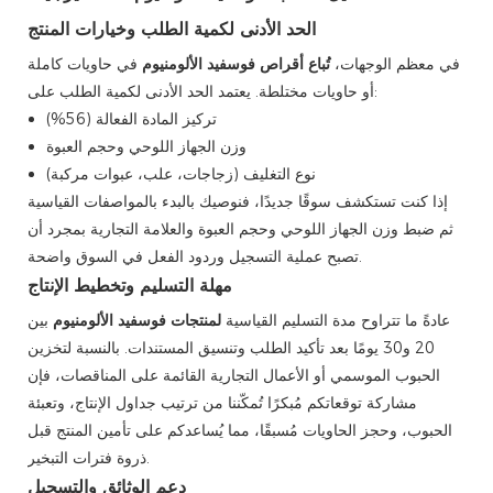
الحد الأدنى لكمية الطلب وخيارات المنتج
في معظم الوجهات،
تُباع أقراص فوسفيد الألومنيوم
في حاويات كاملة
أو حاويات مختلطة. يعتمد الحد الأدنى لكمية الطلب على:
تركيز المادة الفعالة (56%)
وزن الجهاز اللوحي وحجم العبوة
نوع التغليف (زجاجات، علب، عبوات مركبة)
إذا كنت تستكشف سوقًا جديدًا، فنوصيك بالبدء بالمواصفات القياسية
ثم ضبط وزن الجهاز اللوحي وحجم العبوة والعلامة التجارية بمجرد أن
تصبح عملية التسجيل وردود الفعل في السوق واضحة.
مهلة التسليم وتخطيط الإنتاج
عادةً ما تتراوح مدة التسليم القياسية
لمنتجات فوسفيد الألومنيوم
بين
20 و30 يومًا بعد تأكيد الطلب وتنسيق المستندات. بالنسبة لتخزين
الحبوب الموسمي أو الأعمال التجارية القائمة على المناقصات، فإن
مشاركة توقعاتكم مُبكرًا تُمكّننا من ترتيب جداول الإنتاج، وتعبئة
الحبوب، وحجز الحاويات مُسبقًا، مما يُساعدكم على تأمين المنتج قبل
ذروة فترات التبخير.
دعم الوثائق والتسجيل