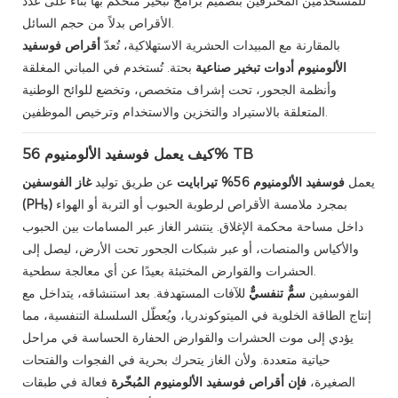
للمستخدمين المحترفين بتصميم برامج تبخير مُتحكم بها بناءً على عدد
الأقراص بدلاً من حجم السائل.
بالمقارنة مع المبيدات الحشرية الاستهلاكية، تُعدّ
أقراص فوسفيد
الألومنيوم
أدوات تبخير صناعية
بحتة. تُستخدم في المباني المغلقة
وأنظمة الجحور، تحت إشراف متخصص، وتخضع للوائح الوطنية
المتعلقة بالاستيراد والتخزين والاستخدام وترخيص الموظفين.
كيف يعمل فوسفيد الألومنيوم 56% TB
يعمل
فوسفيد الألومنيوم 56% تيرابايت
عن طريق توليد
غاز الفوسفين
بمجرد ملامسة الأقراص لرطوبة الحبوب أو التربة أو الهواء
(PH₃)
داخل مساحة محكمة الإغلاق. ينتشر الغاز عبر المسامات بين الحبوب
والأكياس والمنصات، أو عبر شبكات الجحور تحت الأرض، ليصل إلى
الحشرات والقوارض المختبئة بعيدًا عن أي معالجة سطحية.
الفوسفين
سمٌّ تنفسيٌّ
للآفات المستهدفة. بعد استنشاقه، يتداخل مع
إنتاج الطاقة الخلوية في الميتوكوندريا، ويُعطّل السلسلة التنفسية، مما
يؤدي إلى موت الحشرات والقوارض الحفارة الحساسة في مراحل
حياتية متعددة. ولأن الغاز يتحرك بحرية في الفجوات والفتحات
الصغيرة،
فإن أقراص فوسفيد الألومنيوم المُبخّرة
فعالة في طبقات