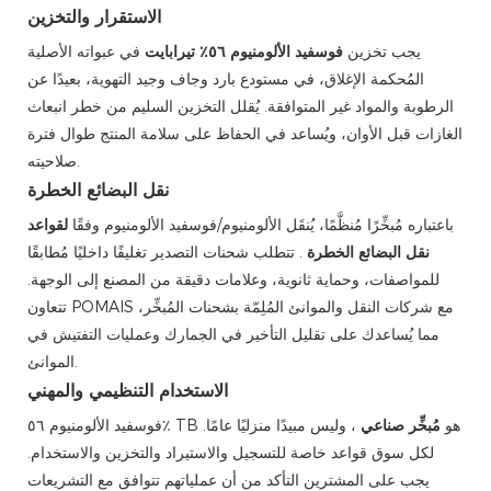
الاستقرار والتخزين
يجب تخزين
فوسفيد الألومنيوم ٥٦٪ تيرابايت
في عبواته الأصلية
المُحكمة الإغلاق، في مستودع بارد وجاف وجيد التهوية، بعيدًا عن
الرطوبة والمواد غير المتوافقة. يُقلل التخزين السليم من خطر انبعاث
الغازات قبل الأوان، ويُساعد في الحفاظ على سلامة المنتج طوال فترة
صلاحيته.
نقل البضائع الخطرة
باعتباره مُبخِّرًا مُنظَّمًا، يُنقَل الألومنيوم/فوسفيد الألومنيوم وفقًا
لقواعد
نقل البضائع الخطرة
. تتطلب شحنات التصدير تغليفًا داخليًا مُطابقًا
للمواصفات، وحماية ثانوية، وعلامات دقيقة من المصنع إلى الوجهة.
تتعاون POMAIS مع شركات النقل والموانئ المُلِمّة بشحنات المُبخِّر،
مما يُساعدك على تقليل التأخير في الجمارك وعمليات التفتيش في
الموانئ.
الاستخدام التنظيمي والمهني
فوسفيد الألومنيوم ٥٦٪ TB هو
مُبخِّر صناعي
، وليس مبيدًا منزليًا عامًا.
لكل سوق قواعد خاصة للتسجيل والاستيراد والتخزين والاستخدام.
يجب على المشترين التأكد من أن عملياتهم تتوافق مع التشريعات