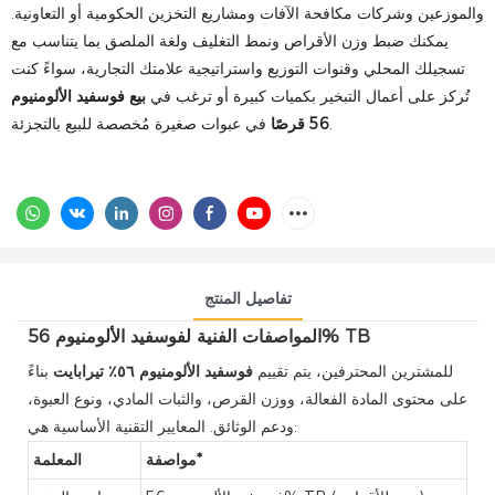
والموزعين وشركات مكافحة الآفات ومشاريع التخزين الحكومية أو التعاونية.
يمكنك ضبط وزن الأقراص ونمط التغليف ولغة الملصق بما يتناسب مع
تسجيلك المحلي وقنوات التوزيع واستراتيجية علامتك التجارية، سواءً كنت
تُركز على أعمال التبخير بكميات كبيرة أو ترغب في
بيع فوسفيد الألومنيوم
في عبوات صغيرة مُخصصة للبيع بالتجزئة.
56 قرصًا
تفاصيل المنتج
المواصفات الفنية لفوسفيد الألومنيوم 56% TB
للمشترين المحترفين، يتم تقييم
فوسفيد الألومنيوم ٥٦٪ تيرابايت
بناءً
على محتوى المادة الفعالة، ووزن القرص، والثبات المادي، ونوع العبوة،
ودعم الوثائق. المعايير التقنية الأساسية هي:
مواصفة*
المعلمة