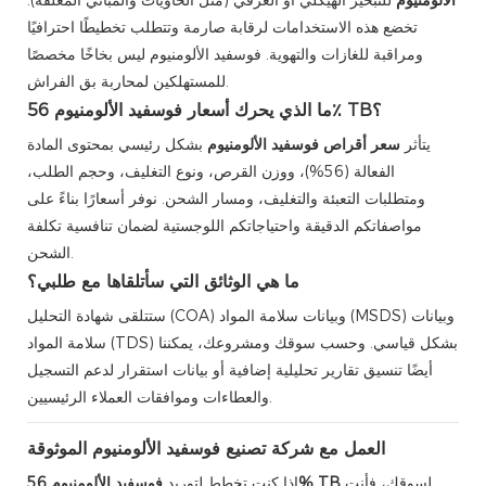
تخضع هذه الاستخدامات لرقابة صارمة وتتطلب تخطيطًا احترافيًا
ومراقبة للغازات والتهوية. فوسفيد الألومنيوم ليس بخاخًا مخصصًا
للمستهلكين لمحاربة بق الفراش.
ما الذي يحرك أسعار فوسفيد الألومنيوم 56٪ TB؟
يتأثر
سعر أقراص فوسفيد الألومنيوم
بشكل رئيسي بمحتوى المادة
الفعالة (56%)، ووزن القرص، ونوع التغليف، وحجم الطلب،
ومتطلبات التعبئة والتغليف، ومسار الشحن. نوفر أسعارًا بناءً على
مواصفاتكم الدقيقة واحتياجاتكم اللوجستية لضمان تنافسية تكلفة
الشحن.
ما هي الوثائق التي سأتلقاها مع طلبي؟
ستتلقى شهادة التحليل (COA) وبيانات سلامة المواد (MSDS) وبيانات
سلامة المواد (TDS) بشكل قياسي. وحسب سوقك ومشروعك، يمكننا
أيضًا تنسيق تقارير تحليلية إضافية أو بيانات استقرار لدعم التسجيل
والعطاءات وموافقات العملاء الرئيسيين.
العمل مع شركة تصنيع فوسفيد الألومنيوم الموثوقة
لسوقك، فأنت
فوسفيد الألومنيوم 56% TB
إذا كنت تخطط لتوريد