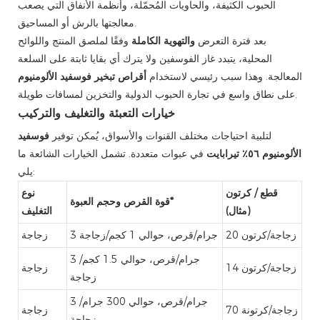
الحبوب الكثيفة، والحاويات المُحمّلة، وأنظمة الأنفاق التي يصعب
معالجتها بالرش أو المساحيق.
بعد فترة التعرض
والتهوية الكاملة
وفقًا لملصق المنتج واللوائح
المحلية، يتبدد غاز الفوسفين ولا يترك أي بقايا ثابتة على السلعة
المعالجة. وهذا سبب رئيسي لاستخدام
أقراص تبخير فوسفيد الألومنيوم
على نطاق واسع في تجارة الحبوب الدولية والتخزين لمسافات طويلة.
خيارات التعبئة والتغليف والتركيب
لتلبية احتياجات مختلف القنوات والأسواق، يُمكن توفير
فوسفيد
الألومنيوم ٥٦٪ تيرابايت
في عبوات متعددة. تشمل الخيارات الشائعة ما
يلي:
قطع / كرتون
نوع
قوة القرص وحجم العبوة*
(مثال)
التغليف
20 زجاجة/كرتون
3 جرام/قرص، حوالي 1 كجم/زجاجة
زجاجة
3 جرام/قرص، حوالي 1.5 كجم/
14 زجاجة/كرتون
زجاجة
زجاجة
3 جرام/قرص، حوالي 300 جرام/
70 زجاجة/كرتونة
زجاجة
زجاجة