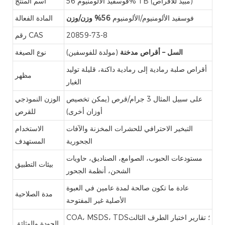
فوسفيد الألومنيوم 56% TB (مبيد للأقراص)
اسم المنتج
فوسفيد الألومنيوم/الألومنيوم
56% وزن/وزن
المادة الفعالة
20859-73-8
رقم CAS
السل – أقراص مدخنة
(مولدة للفوسفين)
نوع الصيغة
أقراص صلبة رمادية إلى رمادية داكنة، قليلة توليد
مظهر
الغبار
على سبيل المثال 3 جرام/قرص (يمكن تخصيص
الوزن النموذجي
أوزان أخرى)
للقرص
التبخير الاحترافي للحشرات المخزنة والآفات
الاستخدام
الجحورية
المستهدف
مستودعات الحبوب، الصوامع، الصناديق، حاويات
بيئات التطبيق
الشحن، أنظمة الجحور
عادة ما تكون صالحة لمدة عامين في العبوة
مدة الصلاحية
الأصلية غير المفتوحة
COA، MSDS، TDS؛ تقارير اختبار الطرف الثالث
الجودة والوثائق