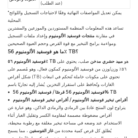
(عند الطلب)
*يمكن تعديل المواصفات النهائية وفقًا لاحتياجات التسجيل واللوائح
المحلية.
تساعد هذه المعلومات المنظمة المستوردين والموزعين والمشترين
في مقارنة
منتجات فوسفيد الألومنيوم
وإعداد ملفات التسجيل
ومواءمة برامج التبخير مع قوة القرص وحجم العبوة الصحيحين.
ما هو فوسفيد الألومنيوم 56٪ TB؟
هو
مبيد حشري مدخن
صلب، يحتوي على
فوسفيد الألومنيوم ٥٦٪ TB
٥٦٪ وزن/وزن من فوسفيد الألومنيوم كمكون فعال، وهو مُصمم على
شكل أقراص (TB) تحتوي على مكونات خاملة تُتحكم في انبعاث
الغازات وتُحافظ على استقرار التخزين. يُشار إليه تجاريًا باسم:
فوسفيد الألومنيوم 56 قرصًا / فوسفيد الألومنيوم 56% TB
أقراص تبخير فوسفيد الألومنيوم / أقراص تبخير فوسفيد الألومنيوم
يتراوح لون المنتج عادةً بين الرمادي والرمادي الداكن، وهو عبارة عن
أقراص مضغوطة مصممة لمقاومة الكسر وتقليل الغبار أثناء
الاستخدام. عند وضعه في مساحة تبخير مغلقة مع رطوبة محيطة،
يُطلق كل قرص كمية محددة من
غاز الفوسفين
، مما يسمح