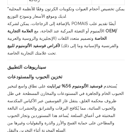
*يمكن تخصيص أحجام العبوات وتكوينات الكرتون وفقًا للأنظمة المحلية
لديك وموقع الأسعار ونموذج التوزيع.
بالإضافة إلى الزجاجات، يمكن لشركة POMAIS أيضًا تقديم علب
الألمنيوم أو التعبئة المركبة عند الحاجة، مع
العلامة التجارية OEM/
الخاصة
وتصميم متعدد اللغات (الإنجليزية والروسية والعربية
والفرنسية والإسبانية وما إلى ذلك)
لأقراص فوسفيد الألومنيوم للبيع
تحت علامتك التجارية الخاصة.
سيناريوهات التطبيق
تخزين الحبوب والمستودعات
يُستخدم
فوسفيد الألومنيوم 56% تيرابايت
على نطاق واسع لتبخير
الحبوب الخام والجاهزة في المستودعات والمخازن المسطحة. في ظل
ظروف محكمة الغلق، ينتقل غاز الفوسفين عبر الأكياس المكدسة
والحبوب السائبة، مما يُكافح اليرقات والشرانق والحشرات البالغة
المختبئة في أعماق السلعة. يُساعد هذا المستوردين وتجار الحبوب
والمطاحن على حماية القمح والأرز والذرة والبقوليات وغيرها من
السلع المخزنة أثناء التخزين والنقل.