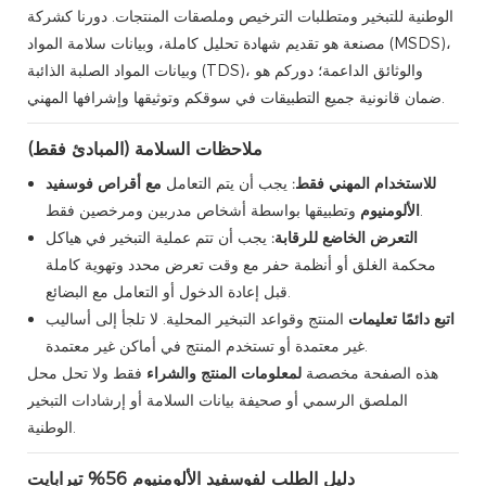
الوطنية للتبخير ومتطلبات الترخيص وملصقات المنتجات. دورنا كشركة
مصنعة هو تقديم شهادة تحليل كاملة، وبيانات سلامة المواد (MSDS)،
وبيانات المواد الصلبة الذائبة (TDS)، والوثائق الداعمة؛ دوركم هو
ضمان قانونية جميع التطبيقات في سوقكم وتوثيقها وإشرافها المهني.
ملاحظات السلامة (المبادئ فقط)
للاستخدام المهني فقط:
يجب أن يتم التعامل
مع أقراص فوسفيد
وتطبيقها بواسطة أشخاص مدربين ومرخصين فقط.
الألومنيوم
التعرض الخاضع للرقابة:
يجب أن تتم عملية التبخير في هياكل
محكمة الغلق أو أنظمة حفر مع وقت تعرض محدد وتهوية كاملة
قبل إعادة الدخول أو التعامل مع البضائع.
اتبع دائمًا تعليمات
المنتج وقواعد التبخير المحلية. لا تلجأ إلى أساليب
غير معتمدة أو تستخدم المنتج في أماكن غير معتمدة.
هذه الصفحة مخصصة
لمعلومات المنتج والشراء
فقط ولا تحل محل
الملصق الرسمي أو صحيفة بيانات السلامة أو إرشادات التبخير
الوطنية.
دليل الطلب لفوسفيد الألومنيوم 56% تيرابايت