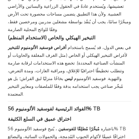
تعشيشها، ويُستخدم عادةً في الحقول الزراعية والبساتين والأراضي
العشبية. ولأن هذا التطبيق يتضمن مساحات محصورة تحت الأرض
ومبخّرًا سامًا، يجب أن يُنفّذ بواسطة مشغلين مدربين ومرخصين فقط،
وفقًا للوائح المحلية الصارمة.
التبخير الهيكلي والخاص (الاستخدام المنظم)
في بعض الدول، قد يُسمح باستخدام
أقراص فوسفيد الألومنيوم للتبخير
لأغراض التبخير الهيكلي أو الخاص (مثل الغرف المغلقة والحاويات أو
المنشآت الصناعية المحددة). تخضع هذه الاستخدامات لرقابة صارمة
وتتطلب تخطيطًا احترافيًا للإغلاق، ومراقبة الغازات، ومدة التعرض،
والتهوية. فوسفيد الألومنيوم
ليس
بخاخًا منزليًا لبق الفراش؛ بل هو
مُبخّر صناعي يجب استخدامه بدقة وفقًا للملصقات ومعايير التبخير
المعتمدة.
الفوائد الرئيسية لفوسفيد الألومنيوم 56% TB
اختراق عميق في السلع الكثيفة
باعتباره
مُبخّرًا مُطلِقًا للفوسفين
، يُتيح فوسفيد الألومنيوم 56% TB
اختراقًا عميقًا لأكوام الحبوب المُدمجة، والحمولات السائبة، والبضائع