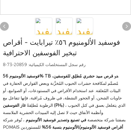
فوسفيد الألومنيوم ٥٦٪ تيرابايت - أقراص
تبخير الفوسفين الاحترافية
رقم سجل المستخلصات الكيميائية: 20859-73-8
هو
قرص مبيد حشري مُطلِق للفوسفين،
فوسفيد الألومنيوم 56% TB
مُصمَّم لمكافحة حشرات الحبوب المُخزَّنة وبعض القوارض الحفارة في
البيئات المُغلقة. عند استخدام الأقراص في المستودعات، أو الصوامع، أو
حاويات الشحن، أو الجحور النشطة، في ظروف مُراقبة، فإنها تتفاعل مع
، الذي يتغلغل بعمق في كتل الحبوب
غاز الفوسفين (PH₃)
الرطوبة مُطلِقةً
وأنظمة الأنفاق حيث لا تصل إليه المبيدات الحشرية الملامسة.
بصفتنا شركة متخصصة
في تصنيع وتصدير فوسفيد الألومنيوم
، تُوفر شركة
أقراص فوسفيد الألومنيوم/الألومنيوم بنسبة 56%
للمستوردين
POMAIS