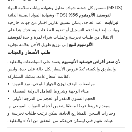
تتضمن كل شحنة شهادة تحليل وشهادة بيانات سلامة المواد (MSDS)
لفوسفيد الألومنيوم 56%
وشهادة المواد الصلبة الذائبة (TDS)
تيرابايت
. عند الحاجة، يمكن تنسيق تقارير اختبار من جهات خارجية
وبيانات إضافية لدعم التسجيل أو تقديم العطاءات. يساعدك هذا على
الانتقال من طلبات تجريبية وعمليات شراء لمرة واحدة
لفوسفيد
إلى توزيع طويل الأجل بعلامة تجارية.
الألومنيوم للبيع
طلب الأسعار والعينات
لأن
سعر أقراص فوسفيد الألومنيوم
يعتمد على المواصفات والتغليف
والطريق والكمية، تُعدّ عروض الأسعار لكل حالة على حدة، وليس
كقائمة أسعار عامة. يمكنك المشاركة:
مواصفات الهدف (وزن الجهاز اللوحي، نوع العبوة)
ميناء الوجهة وشروط التعامل الدولية المفضلة
الحجم السنوي المقدر أو الحجم من الدرجة الأولى
سيقدم فريقنا عرضًا منظمًا يتضمن أحجام العبوات الموصى بها
وخيارات الشحن. للمشاريع الجادة، يمكن ترتيب طلبات تجريبية أو
عينات تقييم فني ليتمكن فريقكم من التحقق من الأداء والتغليف.