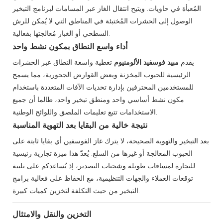
المُعبأة في حاويات. ويتيح انتقال الغاز عبر المسامات لبرنامج التبخير
الوصول إلى الحشرات المُختبئة في المناطق التي لا يُمكن للرش
السطحي أو الغبار مُعالجتها بفعالية.
أداء واسع النطاق بمكون نشط واحد
يقدم
مبيد فوسفيد الألومنيوم
تغطية واسعة النطاق عبر الحشرات
الرئيسية للحبوب المخزنة وبعض القوارض الجحورية، مما يسمح
للمستخدمين المحترفين بإدارة تحديات الآفات المتعددة باستخدام
مكون نشط أساسي واحد ومنطق تبخير واحد، طالما أن جميع
الاستخدامات تتبع تعليمات الملصق واللوائح الوطنية.
نتيجة خالية من البقايا بعد التهوية المناسبة
بعد التبخير والتهوية الصحيحة، لا يترك غاز الفوسفين أي بقايا ثابتة على
الحبوب المعالجة أو غيرها من السلع. يُعدّ هذا ميزة تجارية رئيسية
للتجارة لمسافات طويلة وشحنات التصدير، إذ يُساعدكم على تلبية
توقعات العملاء والجهات التنظيمية، مع الحفاظ على فعالية برامج
التبخير من حيث التكلفة لتخزين كميات كبيرة.
التخزين والنقل والامتثال