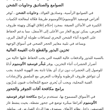
الصوامع والصناديق وحاويات الشحن
في الصوامع الرأسية، وصناديق الفولاذ،
وحاويات الشحن
، تُوفر
أقراص فوسفيد الألومنيوم/الألومنيوم طريقةً فعّالة لمعالجة الكميات
الكبيرة في الأماكن الضيقة. بمجرد إحكام إغلاق الهيكل وتهيئة ظروف
التعرض، يمكن توزيع الغاز من الأعلى إلى الأسفل، مما يدعم الحفاظ
على الجودة أثناء الشحن البحري لمسافات طويلة أو النقل البري،
ويساعد في تلبية معايير الحجر الصحي في أسواق الوجهة.
تخزين البذور والقطع ذات القيمة العالية
بالنسبة للبذور والدفعات عالية القيمة التي يجب الحفاظ عليها خالية من
أضرار الحشرات أثناء التخزين، يوفر
مُبخِّر فوسفيد الألومنيوم
أداةً
للوصول إلى الحشرات دون ترك أي بقايا ثابتة بعد التهوية الجيدة. يجب
أن تتوافق ظروف الرطوبة وأوقات التعرض مع الملصق والإرشادات
الفنية المحلية، ويجب أن يُجري جميع المُعالَجات فنيون مُدرَّبون.
برامج مكافحة آفات الجوفر والجحور
في الأسواق المسموح بها، تستخدم برامج
مكافحة غوفر فوسفيد
الألومنيوم
أقراصًا مبخّرة توضع في جحور نشطة، بحيث ينشط غاز
الفوسفين داخل نظام الأنفاق. يستهدف هذا الرذاذ القوارض في مناطق