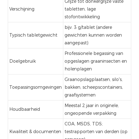
Grijze tot donkergrijze vaste
Verschijning
tabletten, lage
stofontwikkeling
bijv. 3 g/tablet (andere
Typisch tabletgewicht
gewichten kunnen worden
aangepast)
Professionele begassing van
Doelgebruik
opgeslagen graaninsecten en
holenplagen
Graanopslagplaatsen, silo's,
Toepassingsomgevingen
bakken, scheepscontainers,
graafsystemen
Meestal 2 jaar in originele,
Houdbaarheid
ongeopende verpakking
COA, MSDS, TDS;
Kwaliteit & documenten
testrapporten van derden (op