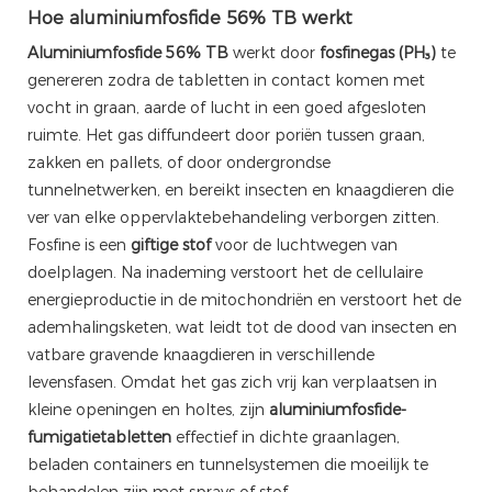
Hoe aluminiumfosfide 56% TB werkt
Aluminiumfosfide 56% TB
werkt door
fosfinegas (PH₃)
te
genereren zodra de tabletten in contact komen met
vocht in graan, aarde of lucht in een goed afgesloten
ruimte. Het gas diffundeert door poriën tussen graan,
zakken en pallets, of door ondergrondse
tunnelnetwerken, en bereikt insecten en knaagdieren die
ver van elke oppervlaktebehandeling verborgen zitten.
Fosfine is een
giftige stof
voor de luchtwegen van
doelplagen. Na inademing verstoort het de cellulaire
energieproductie in de mitochondriën en verstoort het de
ademhalingsketen, wat leidt tot de dood van insecten en
vatbare gravende knaagdieren in verschillende
levensfasen. Omdat het gas zich vrij kan verplaatsen in
kleine openingen en holtes, zijn
aluminiumfosfide-
fumigatietabletten
effectief in dichte graanlagen,
beladen containers en tunnelsystemen die moeilijk te
behandelen zijn met sprays of stof.