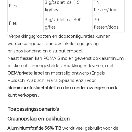
3 g/tablet, ca. 1,5
14
Fles
kg/fles
flessen/doos
3 g/tablet, ca. 300
70
Fles
g/fles
flessen/doos
*Verpakkingsgrootten en doosconfiguraties kunnen
worden aangepast aan uw lokale regelgeving,
prijspositionering en distributiemodel.
Naast flessen kan POMAIS indien gewenst ook aluminium
blikken of samengestelde verpakkingen leveren, met
OEM/private label
en meertalig ontwerp (Engels,
Russisch, Arabisch, Frans, Spaans, enz.) voor
aluminiumfosfidetabletten die u onder uw eigen merk
kunt verkopen
.
Toepassingsscenario's
Graanopslag en pakhuizen
Aluminiumfosfide 56% TB
wordt veel gebruikt voor de