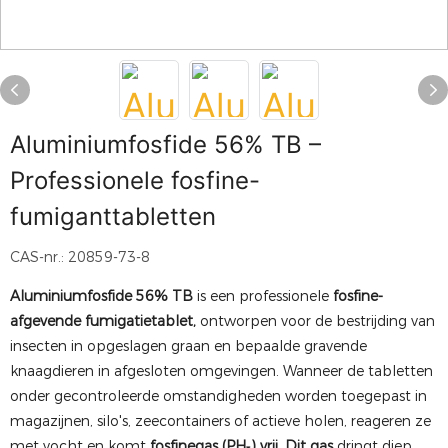
Aluminiumfosfide 56% TB –
Professionele fosfine-
fumiganttabletten
CAS-nr.: 20859-73-8
Aluminiumfosfide 56% TB
is een professionele
fosfine-
afgevende fumigatietablet,
ontworpen voor de bestrijding van
insecten in opgeslagen graan en bepaalde gravende
knaagdieren in afgesloten omgevingen. Wanneer de tabletten
onder gecontroleerde omstandigheden worden toegepast in
magazijnen, silo's, zeecontainers of actieve holen, reageren ze
met vocht en komt
fosfinegas (PH₃) vrij. Dit gas
dringt diep