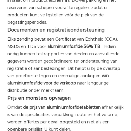
in staat om productieschema's, DG-verpakking en het
reserveren van schepen vooraf te regelen, zodat u
producten kunt veiligstellen vóór de piek van de
begassingsperiodes.
Documenten en registratieondersteuning
Elke zending bevat een Certificaat van Echtheid (COA),
MSDS en TDS voor
aluminiumfosfide 56% TB
. Indien
nodig kunnen testrapporten van derden en aanvullende
gegevens worden gecoördineerd ter ondersteuning van
registratie of aanbestedingen. Dit helpt u bij de overstap
van proefbestellingen en eenmalige aankopen
van
aluminiumfosfide voor de verkoop
naar langdurige
distributie onder merknaam.
Prijs en monsters opvragen
Omdat
de prijs van aluminiumfosfidetabletten
afhankelijk
is van de specificaties, verpakking, route en het volume,
worden offertes per geval opgesteld en niet als een
openbare prijslijst. U kunt delen: