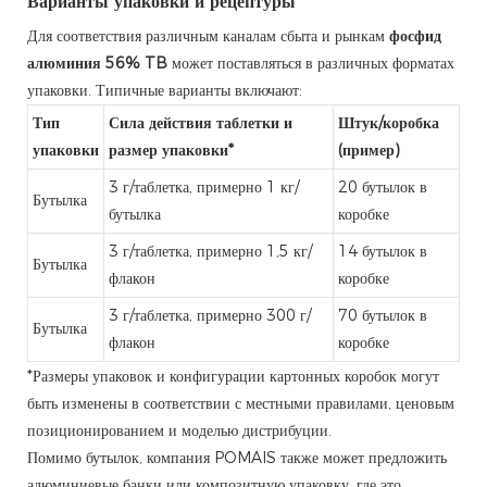
Варианты упаковки и рецептуры
Для соответствия различным каналам сбыта и рынкам
фосфид
алюминия 56% TB
может поставляться в различных форматах
упаковки. Типичные варианты включают:
Тип
Сила действия таблетки и
Штук/коробка
упаковки
размер упаковки*
(пример)
3 г/таблетка, примерно 1 кг/
20 бутылок в
Бутылка
бутылка
коробке
3 г/таблетка, примерно 1,5 кг/
14 бутылок в
Бутылка
флакон
коробке
3 г/таблетка, примерно 300 г/
70 бутылок в
Бутылка
флакон
коробке
*Размеры упаковок и конфигурации картонных коробок могут
быть изменены в соответствии с местными правилами, ценовым
позиционированием и моделью дистрибуции.
Помимо бутылок, компания POMAIS также может предложить
алюминиевые банки или композитную упаковку, где это