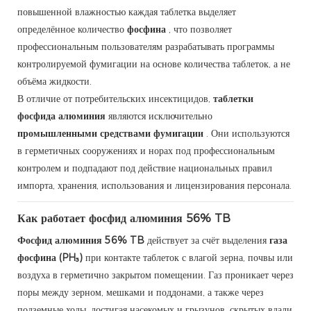
повышенной влажностью каждая таблетка выделяет
определённое количество
фосфина
, что позволяет
профессиональным пользователям разрабатывать программы
контролируемой фумигации на основе количества таблеток, а не
объёма жидкости.
В отличие от потребительских инсектицидов,
таблетки
фосфида алюминия
являются исключительно
промышленными средствами фумигации
. Они используются
в герметичных сооружениях и норах под профессиональным
контролем и подпадают под действие национальных правил
импорта, хранения, использования и лицензирования персонала.
Как работает фосфид алюминия 56% TB
Фосфид алюминия 56% TB
действует за счёт выделения
газа
фосфина (PH₃)
при контакте таблеток с влагой зерна, почвы или
воздуха в герметично закрытом помещении. Газ проникает через
поры между зерном, мешками и поддонами, а также через
подземные ходы, достигая насекомых и грызунов, скрытых вдали