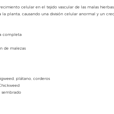
crecimiento celular en el tejido vascular de las malas hierb
a la planta, causando una división celular anormal y un crec
ba completa
ón de malezas
 pigweed, plátano, corderos
, Chickweed
e, sembrado