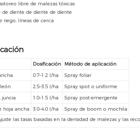
astoreo libre de malezas tóxicas
e de diente de diente de diente
e riego, líneas de cerca
icación
Dosificación
Método de aplicación
ancha
0.7–1.2 l/ha
Spray foliar
 león
2.5–3.5 l/ha
Spray spot o uniforme
 juncia
1.0–1.5 l/ha
Spray post-emergente
e hoja ancha
3.0–4.0 l/ha
Spray de boom o mochila
. Ajuste las tasas basadas en la densidad de malezas y las r