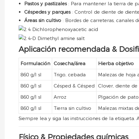
Pastos y pastizales
: Para mantener la tierra de p
Céspedes y parques
: Control de diente de dient
Áreas sin cultivo
: Bordes de carreteras, canales d
Aplicación recomendada & Dosif
Formulación
Cosecha/área
Hierba objetivo
860 g/l sl
Trigo, cebada
Malezas de hoja 
860 g/l sl
Césped & Césped
Clover, diente de
860 g/l sl
Arroz
Plgación de pato,
860 g/l sl
Tierra sin cultivo
Malezas mixtas d
Siempre lea y siga las instrucciones de la etiqueta
Físico & Propiedades químicas