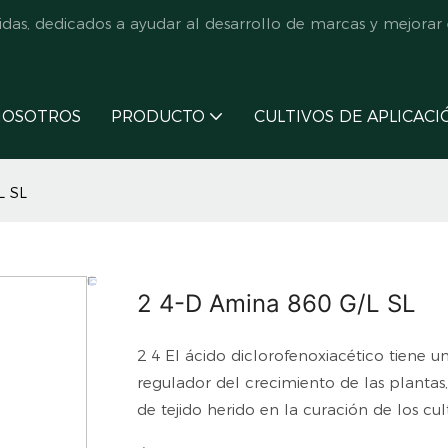
s, dedicados a ayudar al desarrollo de marcas y mejorar e
NOSOTROS
PRODUCTO
CULTIVOS DE APLICACI
L SL
2 4-D Amina 860 G/L SL
2 4 El ácido diclorofenoxiacético tiene 
regulador del crecimiento de las plantas
de tejido herido en la curación de los cult