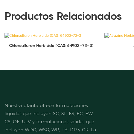
Productos Relacionados
Chlorsulfuron Herbicide (CAS: 64902-72-3)
Nuestra planta ofrece formulaciones
líquidas que incluyen SC, SL, FS, EC, EW,
CS, OF, ULV y formulaciones sólidas que
incluyen WDG, WSG, WP, TB, DP y GR. La