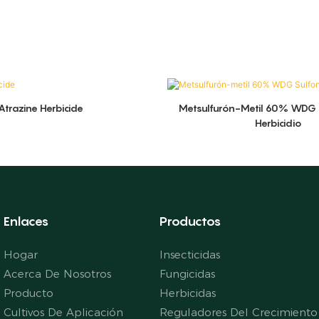
Atrazine Herbicide
Metsulfurón-Metil 60% WDG 
Herbicidio
Enlaces
Productos
Hogar
Insecticidas
Acerca De Nosotros
Fungicidas
Producto
Herbicidas
Cultivos De Aplicación
Reguladores Del Crecimiento