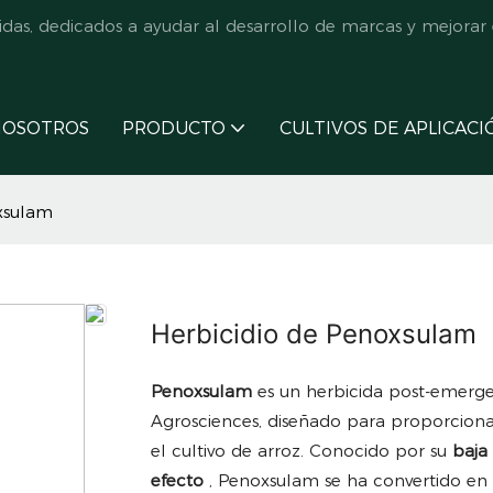
s, dedicados a ayudar al desarrollo de marcas y mejorar e
NOSOTROS
PRODUCTO
CULTIVOS DE APLICACI
xsulam
Herbicidio de Penoxsulam
Penoxsulam
es un herbicida post-emerg
Agrosciences, diseñado para proporciona
el cultivo de arroz. Conocido por su
baja
efecto
, Penoxsulam se ha convertido en 