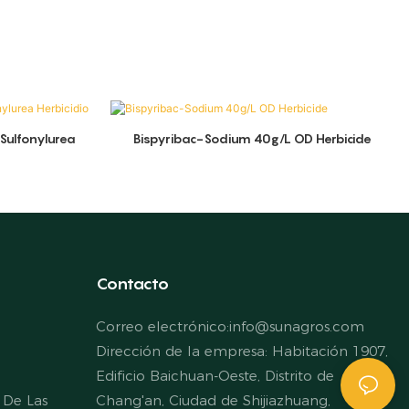
Sulfonylurea
Bispyribac-Sodium 40g/L OD Herbicide
Contacto
Correo electrónico:
info@sunagros.com
Dirección de la empresa: Habitación 1907,
Edificio Baichuan-Oeste, Distrito de
 De Las
Chang'an, Ciudad de Shijiazhuang,