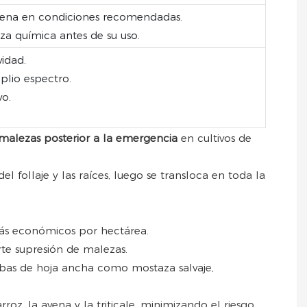
acena en condiciones recomendadas.
za química antes de su uso.
vidad.
plio espectro.
vo.
malezas posterior a la emergencia
en cultivos de
el follaje y las raíces, luego se transloca en toda la
más económicos por hectárea.
rte supresión de malezas.
rbas de hoja ancha como mostaza salvaje,
roz, la avena y la triticale, minimizando el riesgo