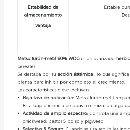
Estabilidad de
Estable dur
almacenamiento
Des
ventaja
Metsulfurón-metil 60% WDG
es un avanzado
herbic
cereales.
Se destaca por su
acción sistémica
, lo que signifi
planta para inhibir por completo el crecimiento.
Las características clave incluyen:
Baja tasa de aplicación:
Metsulfuron-metil requie
Esta baja eficiencia de dosis minimiza la carga
Actividad de amplio espectro:
Controla una amp
chickweed, pastor’S bolso y pigweed.
Selectivo & Seguro:
Cuando se usa según las indica