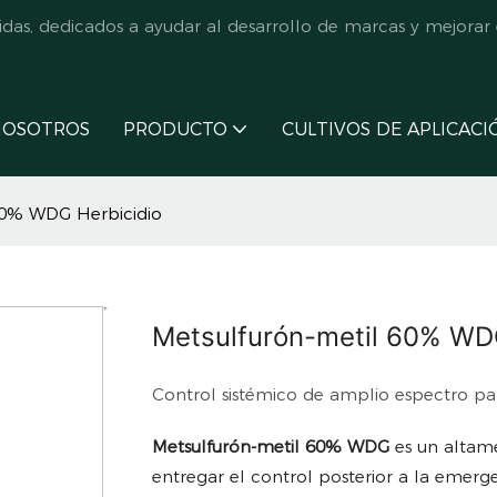
s, dedicados a ayudar al desarrollo de marcas y mejorar e
NOSOTROS
PRODUCTO
CULTIVOS DE APLICACI
60% WDG Herbicidio
Metsulfurón-metil 60% WD
Control sistémico de amplio espectro par
Metsulfurón-metil 60% WDG
es un altam
entregar el control posterior a la emer