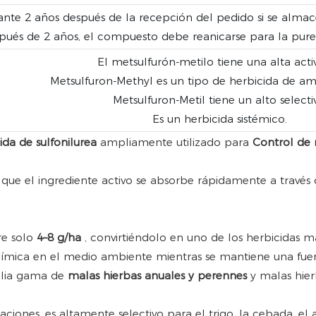
ante 2 años después de la recepción del pedido si se alm
pués de 2 años, el compuesto debe reanicarse para la pure
El metsulfurón-metilo tiene una alta acti
Metsulfuron-Methyl es un tipo de herbicida de am
Metsulfuron-Metil tiene un alto selecti
Es un herbicida sistémico.
ida de sulfonilurea
ampliamente utilizado para
Control de 
ca que el ingrediente activo se absorbe rápidamente a través d
re solo
4–8 g/ha
, convirtiéndolo en uno de los herbicidas 
 química en el medio ambiente mientras se mantiene una fue
lia gama de
malas hierbas anuales y perennes
y malas hie
ciones, es altamente selectivo para el trigo, la cebada, el ar