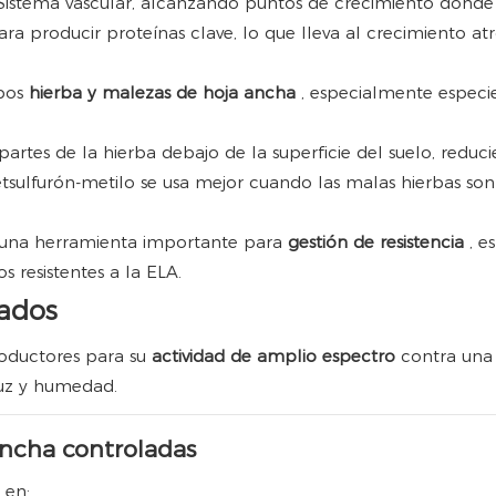
stema vascular, alcanzando puntos de crecimiento donde la 
ara producir proteínas clave, lo que lleva al crecimiento atr
mbos
hierba y malezas de hoja ancha
, especialmente espec
artes de la hierba debajo de la superficie del suelo, reduci
etsulfurón-metilo se usa mejor cuando las malas hierbas son
 una herramienta importante para
gestión de resistencia
, e
s resistentes a la ELA.
uados
roductores para su
actividad de amplio espectro
contra una
luz y humedad.
ancha controladas
 en: