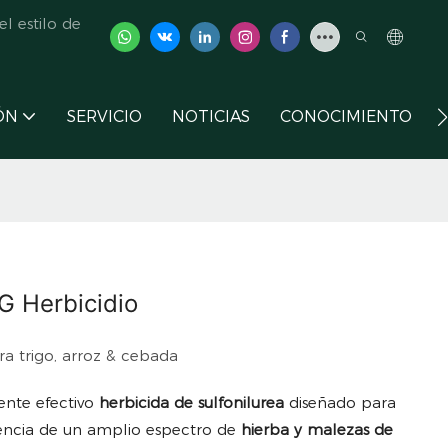
l estilo de
ÓN
SERVICIO
NOTICIAS
CONOCIMIENTO
G Herbicidio
a trigo, arroz & cebada
ente efectivo
herbicida de sulfonilurea
diseñado para
gencia de un amplio espectro de
hierba y malezas de