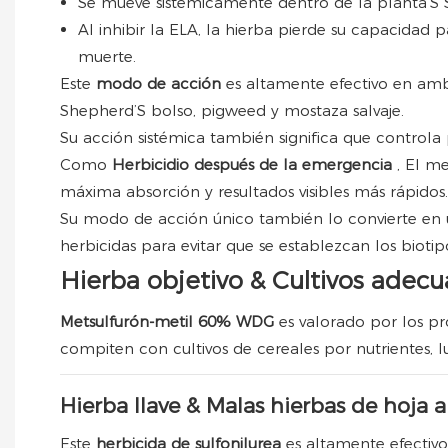
Se mueve sistémicamente dentro de la planta’S Si
Al inhibir la ELA, la hierba pierde su capacidad p
muerte.
Este
modo de acción
es altamente efectivo en a
Shepherd’S bolso, pigweed y mostaza salvaje.
Su acción sistémica también significa que controla p
Como
Herbicidio después de la emergencia
, El m
máxima absorción y resultados visibles más rápidos.
Su modo de acción único también lo convierte en
herbicidas para evitar que se establezcan los biotipo
Hierba objetivo & Cultivos adec
Metsulfurón-metil 60% WDG
es valorado por los p
compiten con cultivos de cereales por nutrientes, 
Hierba llave & Malas hierbas de hoja 
Este
herbicida de sulfonilurea
es altamente efectivo