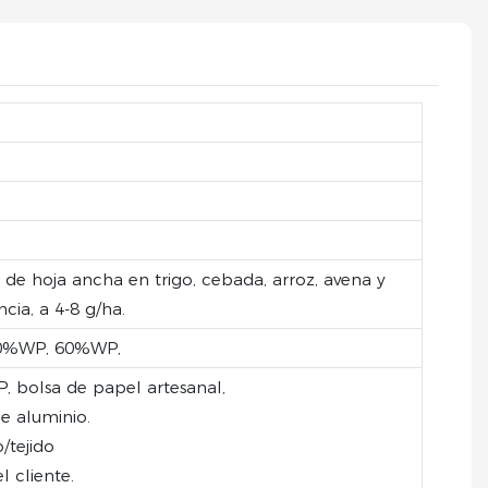
de hoja ancha en trigo, cebada, arroz, avena y
cia, a 4-8 g/ha.
0%WP, 60%WP,
P, bolsa de papel artesanal,
de aluminio.
/tejido
 cliente.