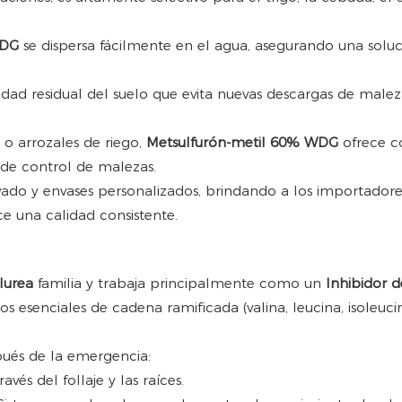
WDG
se dispersa fácilmente en el agua, asegurando una soluc
idad residual del suelo que evita nuevas descargas de malez
s o arrozales de riego,
Metsulfurón-metil 60% WDG
ofrece c
 de control de malezas.
do y envases personalizados, brindando a los importadores y
e una calidad consistente.
ilurea
familia y trabaja principalmente como un
Inhibidor d
os esenciales de cadena ramificada (valina, leucina, isoleuci
pués de la emergencia:
vés del follaje y las raíces.