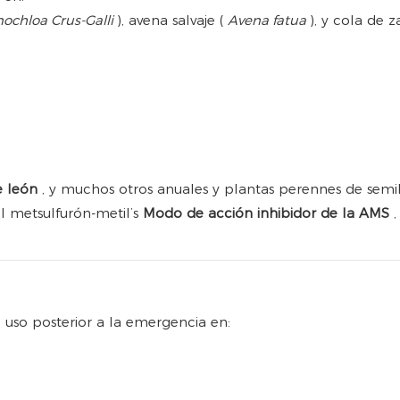
nochloa Crus-Galli
), avena salvaje (
Avena fatua
), y cola de z
e león
, y muchos otros anuales y plantas perennes de semi
al metsulfurón-metil’s
Modo de acción inhibidor de la AMS
 uso posterior a la emergencia en: