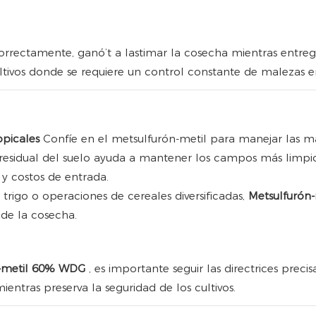
correctamente, ganó’t a lastimar la cosecha mientras entreg
ultivos donde se requiere un control constante de malezas 
opicales
Confíe en el metsulfurón-metil para manejar las m
dad residual del suelo ayuda a mantener los campos más lim
 y costos de entrada.
trigo o operaciones de cereales diversificadas,
Metsulfuró
 de la cosecha.
n-metil 60% WDG
, es importante seguir las directrices precis
ntras preserva la seguridad de los cultivos.