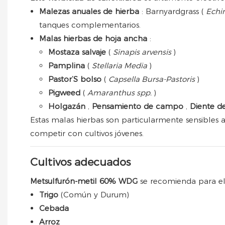
Malezas anuales de hierba
: Barnyardgrass (
Echi
tanques complementarios.
Malas hierbas de hoja ancha
:
Mostaza salvaje
(
Sinapis arvensis
)
Pamplina
(
Stellaria Media
)
Pastor’S bolso
(
Capsella Bursa-Pastoris
)
Pigweed
(
Amaranthus spp.
)
Holgazán
,
Pensamiento de campo
,
Diente d
Estas malas hierbas son particularmente sensibles 
competir con cultivos jóvenes.
Cultivos adecuados
Metsulfurón-metil 60% WDG
se recomienda para el
Trigo
(Común y Durum)
Cebada
Arroz