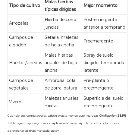
Malas hierbas
Tipo de cultivo
Mejor momento
típicas dirigidas
Hierba de corral,
Post-emergente
Arrozales
juncias
anterior a temprano
Campos de
Setaria, malezas
Preemergente
algodón
de hoja ancha
Malas hierbas
Spray de suelo
Huertos/viñedos
anuales de hoja
dirigido, temporada
ancha
latente
Campos de
Ambrosía, cola
Pre-planta o
vegetales
de zorra, datura
preemergente
Malezas anuales
Superficie del suelo
Vivero
mixtas
preemergente
Cuando sus compradores saben exactamente qué malezas
Oxyfluorfen 23.5%
EC
Afflejes mejor — y cuándo aplicar — Pueden ayudar a los productores a
aprovechar al máximo cada spray.