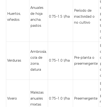
tierr
Anuales
diri
Período de
Huertos,
de hoja
par
0.75–1.5 l/ha
inactividad o
viñedos
ancha,
evita
no cultivo
pastos
tall
los
cult
Evit
Ambrosía,
con
cola de
Pre-planta o
con
Verduras
0.75–1.0 l/ha
zorra,
preemergente
plán
datura
de
cult
El s
lige
Malezas
pue
Vivero
anuales
0.75–1.0 l/ha
Preemergente
requ
mixtas