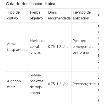
Guía de dosificación típica
Tipo de
Hierba
Dosis
Tiempo de
Not
cultivo
objetivo
recomendada
aplicación
Mej
ante
alc
Hierba de
Post pre-
Arroz
de l
corral,
0.75–1.2 l/ha
emergente o
trasplantado
mal
juncias
temprano
hier
2–3 
de h
Setaria,
Ajus
Algodón,
malezas
0.75–1.2 l/ha
Preemergente
text
maíz
de hoja
del 
ancha
Spra