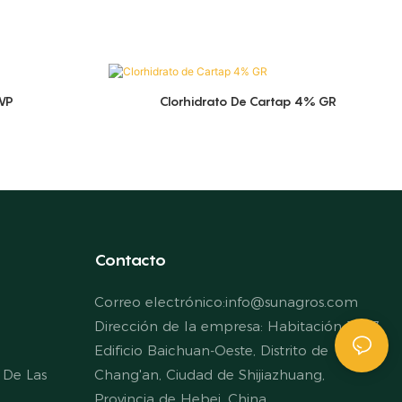
WP
Clorhidrato De Cartap 4% GR
Contacto
Correo electrónico:
info@sunagros.com
Dirección de la empresa: Habitación 1907,
Edificio Baichuan-Oeste, Distrito de
 De Las
Chang'an, Ciudad de Shijiazhuang,
Provincia de Hebei, China