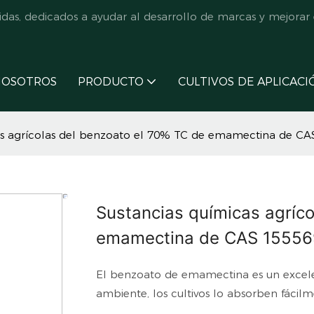
s, dedicados a ayudar al desarrollo de marcas y mejorar e
NOSOTROS
PRODUCTO
CULTIVOS DE APLICACI
as agrícolas del benzoato el 70% TC de emamectina de CA
Sustancias químicas agríc
emamectina de CAS 15556
El benzoato de emamectina es un excelen
ambiente, los cultivos lo absorben fácilm