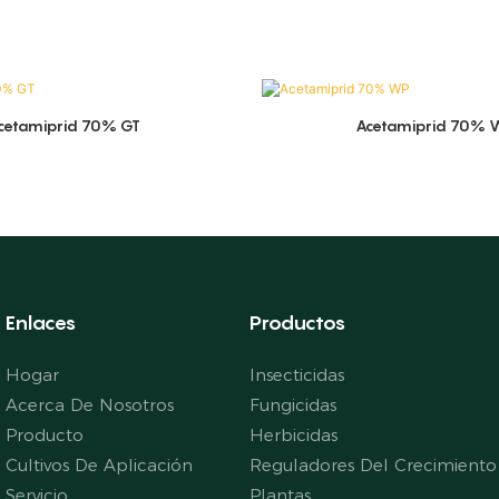
cetamiprid 70% GT
Acetamiprid 70% 
Enlaces
Productos
Hogar
Insecticidas
Acerca De Nosotros
Fungicidas
Producto
Herbicidas
Cultivos De Aplicación
Reguladores Del Crecimiento
Servicio
Plantas.