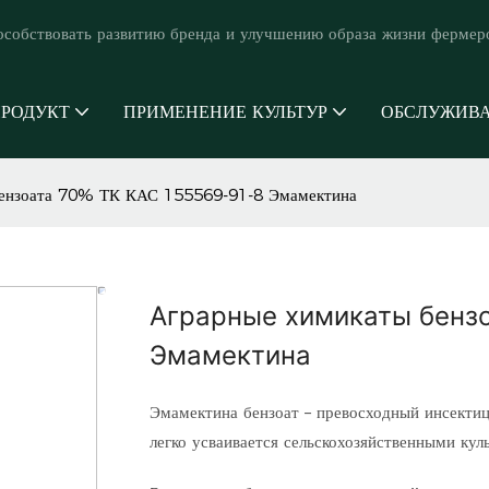
особствовать развитию бренда и улучшению образа жизни фермер
РОДУКТ
ПРИМЕНЕНИЕ КУЛЬТУР
ОБСЛУЖИВ
бензоата 70% ТК КАС 155569-91-8 Эмамектина
Аграрные химикаты бензо
Эмамектина
Эмамектина бензоат – превосходный инсектиц
легко усваивается сельскохозяйственными куль