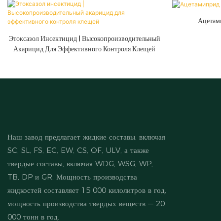
Ацетам
Этоксазол Инсектицид | Высокопроизводительный
Акарицид Для Эффективного Контроля Клещей
Наш завод предлагает жидкие составы, включая
SC, SL, FS, EC, EW, CS, OF, ULV, а также
твердые составы, включая WDG, WSG, WP,
TB, DP и GR. Мощность производства
жидкостей составляет 15 000 килолитров в год,
мощность производства твердых веществ — 20
000 тонн в год.