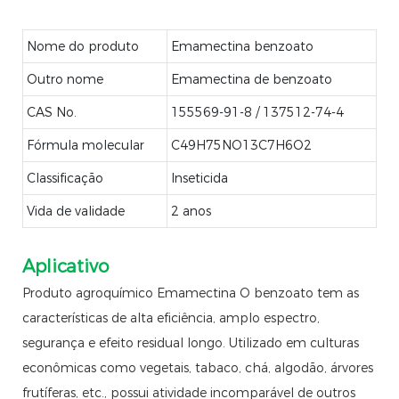
Nome do produto
Emamectina benzoato
Outro nome
Emamectina de benzoato
CAS No.
155569-91-8 / 137512-74-4
Fórmula molecular
C49H75NO13C7H6O2
Classificação
Inseticida
Vida de validade
2 anos
Aplicativo
Produto agroquímico Emamectina O benzoato tem as
características de alta eficiência, amplo espectro,
segurança e efeito residual longo. Utilizado em culturas
econômicas como vegetais, tabaco, chá, algodão, árvores
frutíferas, etc., possui atividade incomparável de outros