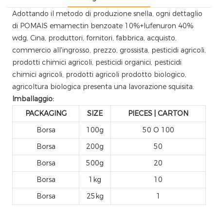
Adottando il metodo di produzione snella, ogni dettaglio
di POMAIS emamectin benzoate 10%+lufenuron 40%
wdg, Cina, produttori, fornitori, fabbrica, acquisto,
commercio all'ingrosso, prezzo, grossista, pesticidi agricoli,
prodotti chimici agricoli, pesticidi organici, pesticidi
chimici agricoli, prodotti agricoli prodotto biologico,
agricoltura biologica presenta una lavorazione squisita.
Imballaggio:
PACKAGING
SIZE
PIECES | CARTON
Borsa
100g
50 O 100
Borsa
200g
50
Borsa
500g
20
Borsa
1kg
10
Borsa
25kg
1