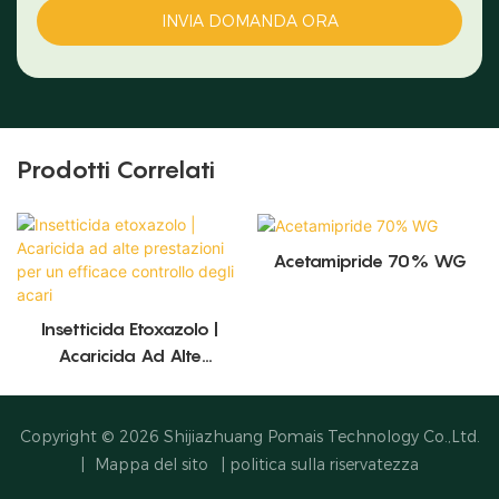
INVIA DOMANDA ORA
Prodotti Correlati
Acetamipride 70% WG
Insetticida Etoxazolo |
Acaricida Ad Alte
Prestazioni Per Un Efficace
Controllo Degli Acari
Copyright © 2026
Shijiazhuang Pomais Technology Co.,Ltd.
|
Mappa del sito
|
politica sulla riservatezza