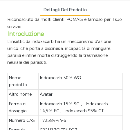
Dettagli Del Prodotto
Riconosciuto da molti clienti, POMAIS è famoso per il suo
servizio.
Introduzione
L'insetticida indoxacarb ha un meccanismo d'azione
unico, che porta a discinesia, incapacità di mangiare,
paralisi e infine morte distruggendo la trasmissione
neurale dei parassiti.
Nome
Indoxacarb 30% WG
prodotto
Altro nome
Avatar
Forma di
Indoxacarb 15% SC 、 Indoxacarb
dosaggio
14,5% EC、 Indoxacarb 95% CT
Numero CAS
173584-44-6
Formula
C22H17ClF3N3O7