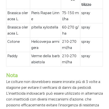
tilizzo
Brassica oler
Pieris Rapae Linn
75-150 m
spray
acea L.
e
l/ha
Brassica oler
pltella xylostella
60-270 g/
spray
acea L.
ha
Cotone
Helicoverpa armi
210-270
spray
gera
ml/ha
Paddy
Verme della barb
210-270
spray
abietola
ml/ha
Nota
Le colture non dovrebbero essere irrorate più di 3 volte a
stagione per evitare il verificarsi di danni da pesticidi.
L'insetticida indoxacarb può essere utilizzato in alternanza
con insetticidi con diversi meccanismi d'azione, che
possono efficacemente evitare l'insorgenza di resistenza