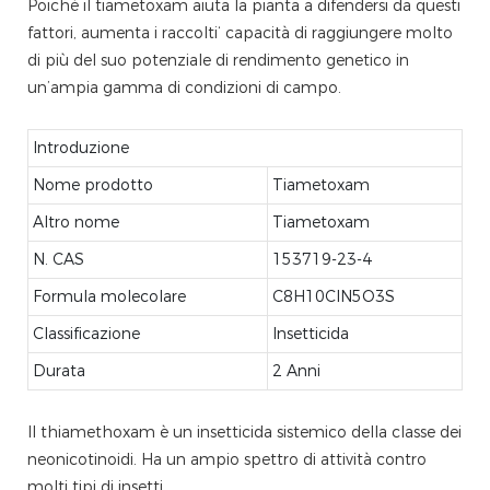
Poiché il tiametoxam aiuta la pianta a difendersi da questi
fattori, aumenta i raccolti‘ capacità di raggiungere molto
di più del suo potenziale di rendimento genetico in
un’ampia gamma di condizioni di campo.
Introduzione
Nome prodotto
Tiametoxam
Altro nome
Tiametoxam
N. CAS
153719-23-4
Formula molecolare
C8H10ClN5O3S
Classificazione
Insetticida
Durata
2 Anni
Il thiamethoxam è un insetticida sistemico della classe dei
neonicotinoidi. Ha un ampio spettro di attività contro
molti tipi di insetti.