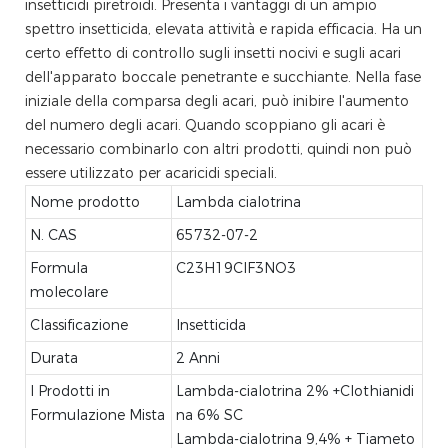
insetticidi piretroidi. Presenta i vantaggi di un ampio
spettro insetticida, elevata attività e rapida efficacia. Ha un
certo effetto di controllo sugli insetti nocivi e sugli acari
dell'apparato boccale penetrante e succhiante. Nella fase
iniziale della comparsa degli acari, può inibire l'aumento
del numero degli acari. Quando scoppiano gli acari è
necessario combinarlo con altri prodotti, quindi non può
essere utilizzato per acaricidi speciali.
Nome prodotto
Lambda cialotrina
N. CAS
65732-07-2
Formula
C23H19ClF3NO3
molecolare
Classificazione
Insetticida
Durata
2 Anni
I Prodotti in
Lambda-cialotrina 2% +Clothianidi
Formulazione Mista
na 6% SC
Lambda-cialotrina 9,4% + Tiameto