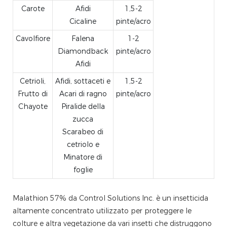
Carote
Afidi
1,5-2
Cicaline
pinte/acro
Cavolfiore
Falena
1-2
Diamondback
pinte/acro
Afidi
Cetrioli,
Afidi, sottaceti e
1,5-2
Frutto di
Acari di ragno
pinte/acro
Chayote
Piralide della
zucca
Scarabeo di
cetriolo e
Minatore di
foglie
Malathion 57% da Control Solutions Inc. è un insetticida
altamente concentrato utilizzato per proteggere le
colture e altra vegetazione da vari insetti che distruggono