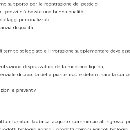
o supporto per la registrazione dei pesticidi.
 prezzi più bassi e una buona qualità.
allaggi personalizzati.
nzia di qualità.
i di tempo soleggiato e l'irrorazione supplementare deve esse
ntrazione di spruzzatura della medicina liquida,
tenziale di crescita delle piante, ecc. e determinare la conce
zioni e preventivi
ri, fornitori, fabbrica, acquisto, commercio all'ingrosso, prez
li, prodotti biologici agricoli, prodotti chimici agricoli biolo