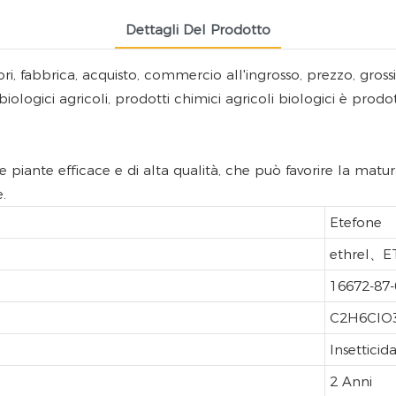
Dettagli Del Prodotto
, fabbrica, acquisto, commercio all'ingrosso, prezzo, grossista
ti biologici agricoli, prodotti chimici agricoli biologici è pr
 piante efficace e di alta qualità, che può favorire la matur
.
Etefone
ethrel、E
16672-87-
C2H6CIO
Insetticid
2 Anni