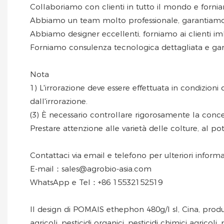
Collaboriamo con clienti in tutto il mondo e forniam
Abbiamo un team molto professionale, garantiamo i
Abbiamo designer eccellenti, forniamo ai clienti imb
Forniamo consulenza tecnologica dettagliata e gara
Nota
1) L'irrorazione deve essere effettuata in condizion
dall'irrorazione.
(3) È necessario controllare rigorosamente la conce
Prestare attenzione alle varietà delle colture, al po
Contattaci via email e telefono per ulteriori informa
E-mail：sales@agrobio-asia.com
WhatsApp e Tel：+86 15532152519
Il design di POMAIS ethephon 480g/l sl, Cina, produtto
agricoli, pesticidi organici, pesticidi chimici agrico