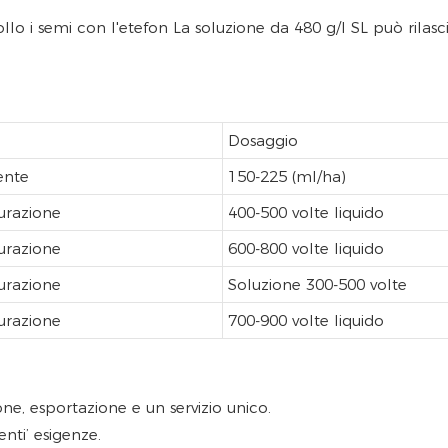
 i semi con l'etefon La soluzione da 480 g/l SL può rilasci
Dosaggio
ente
150-225 (ml/ha)
urazione
400-500 volte liquido
urazione
600-800 volte liquido
urazione
Soluzione 300-500 volte
urazione
700-900 volte liquido
e, esportazione e un servizio unico.
nti’ esigenze.