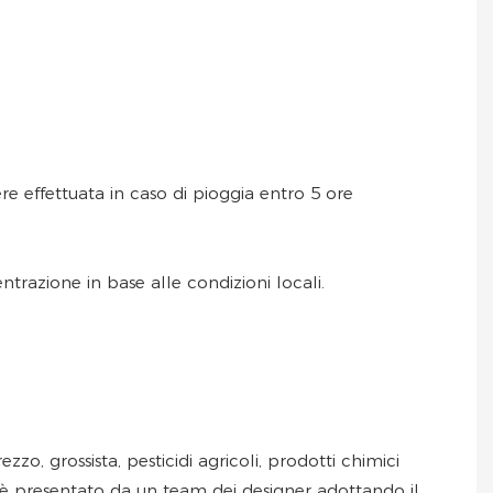
re effettuata in caso di pioggia entro 5 ore
ntrazione in base alle condizioni locali.
zo, grossista, pesticidi agricoli, prodotti chimici
gici è presentato da un team dei designer adottando il