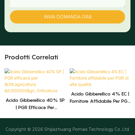
INVIA DOMANDA ORA
Prodotti Correlati
Acido Gibberellico 4% EC |
Acido Gibberellico 40% SP
Fornitore Affidabile Per PGR
| PGR Efficace Per
Di Alta Qualità
L&39;agricoltura
<000000> Orticoltura
Copyright © 2026
Shijiazhuang Pomais Technology Co.,Ltd.